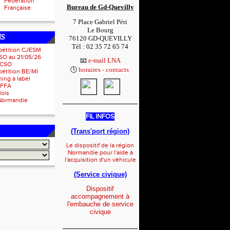
Fédération
Bureau de Gd-Quevilly
Française
7 Place Gabriel Péri
Le Bourg
NS
76120 GD-QUEVILLY
Tél : 02 35 72 65 74
pétition CJESM
1
SO au 21/05/26
📧
e-mail LNA
 CSO
🕓
horaires - contacts
1
étition BE/MI
ing à label
IFFA
lois
Normandie
_____________________
FIL INFOS
(Trans'port région)
Le dispositif de la région
Normandie pour l'aide à
l'acquisition d'un véhicule
(Service civique)
Dispositif
accompagnement à
l'embauche de service
civique
_____________________