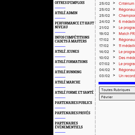
les infor
>
OFFRES D'EMPLOIS
25/02
Critérium
informati
>
25/02
Régionaux
ATHLÉ ADMIN
>
25/02
Championn
française
>
24/02
6 médaill
PERFORMANCE ET HAUT
>
NIVEAU
21/02
Le progr
>
19/02
Match FRA
INFOS COMPÉTITIONS
sélection
>
17/02
Régionaux
CADETS À MASTERS
>
17/02
11 médail
>
14/02
Le progr
ATHLÉ JEUNES
>
10/02
Des médai
ATHLÉ FORMATIONS
>
07/02
Le progr
>
04/02
Régionaux
ATHLÉ RUNNING
informati
>
03/02
Un record
résultats
ATHLÉ MARCHE
ATHLÉ FORME ET SANTÉ
PARTENAIRES PUBLICS
PARTENAIRES PRIVÉS
PARTENAIRES
ÉVÈNEMENTIELS