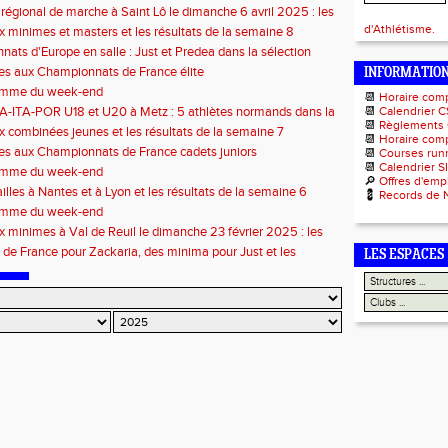
mations
 régional de marche à Saint Lô le dimanche 6 avril 2025 : les
ons
d'Athlétisme.
 minimes et masters et les résultats de la semaine 8
ats d'Europe en salle : Just et Predea dans la sélection
es aux Championnats de France élite
INFORMATIO
amme du week-end
📆
Horaire com
-ITA-POR U18 et U20 à Metz : 5 athlètes normands dans la
📆
Calendrier C
📆
Règlements
 française
 combinées jeunes et les résultats de la semaine 7
📆
Horaire comp
les aux Championnats de France cadets juniors
📆
Courses runn
📆
Calendrier S
amme du week-end
🔎
Offres d'emp
lles à Nantes et à Lyon et les résultats de la semaine 6
💈
Records de 
amme du week-end
 minimes à Val de Reuil le dimanche 23 février 2025 : les
ons
 de France pour Zackaria, des minima pour Just et les
LES ESPACES
 de la semaine 5