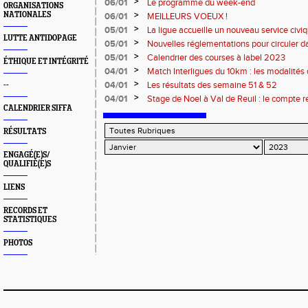
modifié au 13 janvier
>
06/01
Le programme du week-end
ORGANISATIONS
>
NATIONALES
06/01
MEILLEURS VOEUX !
>
05/01
La ligue accueille un nouveau service civi
LUTTE ANTIDOPAGE
>
05/01
Nouvelles réglementations pour circuler d
Le Crit'Air
>
05/01
Calendrier des courses à label 2023
ÉTHIQUE ET INTÉGRITÉ
>
04/01
Match Interligues du 10km : les modalités 
>
04/01
Les résultats des semaine 51 & 52
--
>
04/01
Stage de Noel à Val de Reuil : le compte 
CALENDRIER SIFFA
RÉSULTATS
ENGAGÉ(E)S/
QUALIFIÉ(E)S
LIENS
RECORDS ET
STATISTIQUES
PHOTOS