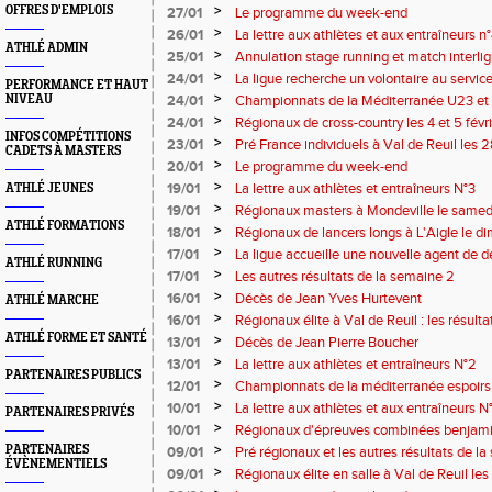
>
OFFRES D'EMPLOIS
27/01
Le programme du week-end
>
26/01
La lettre aux athlètes et aux entraîneurs n
ATHLÉ ADMIN
>
25/01
Annulation stage running et match interl
>
24/01
La ligue recherche un volontaire au service
PERFORMANCE ET HAUT
>
NIVEAU
24/01
Championnats de la Méditerranée U23 et le
semaine 3
>
24/01
Régionaux de cross-country les 4 et 5 févr
INFOS COMPÉTITIONS
informations
>
23/01
Pré France individuels à Val de Reuil les 2
CADETS À MASTERS
informations (horaire modifié le 26 janvier
>
20/01
Le programme du week-end
>
19/01
La lettre aux athlètes et entraîneurs N°3
ATHLÉ JEUNES
>
19/01
Régionaux masters à Mondeville le samed
ATHLÉ FORMATIONS
>
18/01
Régionaux de lancers longs à L'Aigle le d
>
17/01
La ligue accueille une nouvelle agent de
ATHLÉ RUNNING
>
17/01
Les autres résultats de la semaine 2
>
16/01
Décès de Jean Yves Hurtevent
ATHLÉ MARCHE
>
16/01
Régionaux élite à Val de Reuil : les résulta
ATHLÉ FORME ET SANTÉ
>
13/01
Décès de Jean Pierre Boucher
>
13/01
La lettre aux athlètes et entraîneurs N°2
PARTENAIRES PUBLICS
>
12/01
Championnats de la méditerranée espoirs 
sélection française
>
10/01
La lettre aux athlètes et aux entraîneurs N°
PARTENAIRES PRIVÉS
>
10/01
Régionaux d'épreuves combinées benjamin
février 2023 : les informations
>
PARTENAIRES
09/01
Pré régionaux et les autres résultats de la
ÉVÈNEMENTIELS
>
09/01
Régionaux élite en salle à Val de Reuil les 1