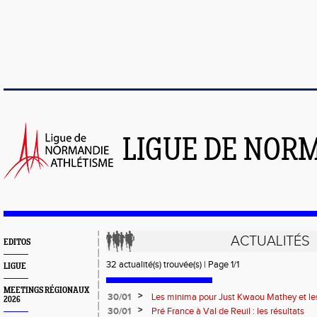
LIGUE DE NOR
ACTUALITÉS
EDITOS
32 actualité(s) trouvée(s) | Page 1/1
LIGUE
MEETINGS RÉGIONAUX
>
30/01
Les minima pour Just Kwaou Mathey et les 
2026
semaine 4
>
30/01
Pré France à Val de Reuil : les résultats