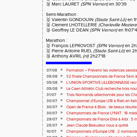
🥉 Marc LAURET
(SPN Vernon)
en 30'39
Semi-Marathon :
🥇 Valentin GONDOUIN
(Stade Saint-Lô)
en 1
🥈 Clement LHOTELLERIE
(Charleville Meziere
🥉 Geoffrey LE DEAN
(SPN Vernon)
en 1h07'
Marathon :
🥇 François LEPROVOST
(SPN Vernon)
en 2h
🥇 Pierre Antoine RUEL
(Stade Saint-Lô)
en 2h
🥉 Anthony AVRIL
(nl)
2h27'18
>
07/08
Formation – Prévenir les violences sexiste
: le 26 septembre 2026
>
05/08
1/2 finale Championnats de France 5km à
13 septembre 2026 : les informations
>
05/08
L’UNION SPORTIVE LILLEBONNAISE recrut
rentrée 2026
>
05/08
Le Caen Athlétic Club recherche trois nou
civique à compter de septembre 2026
>
31/07
Trois Normands sélectionnés pour les 
Eugene !
>
30/07
Championnat d'Europe U18 à Rieti en Italie
normands
>
30/07
Open de France à Blois : de beaux résult
>
30/07
Championnats de France U*NXT : 18 méda
>
29/07
Championnats de France Elite à Albi : 5 
titres !
>
25/07
Jean Claude Beaudeur nous a quitté
>
10/07
Championnats d'Europe U18 : 2 normands d