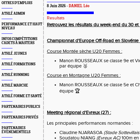
OFFRES D'EMPLOIS
8 Juin 2026 -
DANIEL Léo
ATHLÉ ADMIN
Resultats
PERFORMANCE ET HAUT
Retrouvez les résultats du week-end du 30 et 
NIVEAU
INFOS COMPÉTITIONS
Championnat d'Europe Off-Road en Slovénie 
CADETS À MASTERS
Course Montée sèche U20 Femmes :
ATHLÉ JEUNES
Manon ROUSSEAUX se classe 9e et Vi
ATHLÉ FORMATIONS
par équipe
🥈
ATHLÉ RUNNING
Course en Montagne U20 Femmes :
Manon ROUSSEAUX se classe 5e et Ch
ATHLÉ MARCHE
équipe
🏆
ATHLÉ FORME ET SANTÉ
PARTENAIRES PUBLICS
Meeting régional d'Evreux (27) :
PARTENAIRES PRIVÉS
Les principales performances normandes :
PARTENAIRES
ÉVÈNEMENTIELS
Claudine
NJARASOA
(Stade Sottevillais
Soudatou NIANG
(Evreux AC)
100m en 