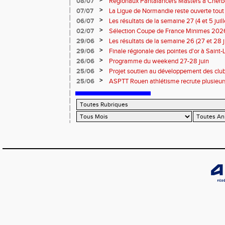
>
08/07
Régionaux Pantalancers Masters à Cherbo
>
07/07
La Ligue de Normandie reste ouverte tout l
>
06/07
Les résultats de la semaine 27 (4 et 5 juil
>
02/07
Sélection Coupe de France Minimes 202
>
29/06
Les résultats de la semaine 26 (27 et 28 
>
29/06
Finale régionale des pointes d'or à Saint-L
informations
>
26/06
Programme du weekend 27-28 juin
>
25/06
Projet soutien au développement des cl
>
25/06
ASPTT Rouen athlétisme recrute plusieurs