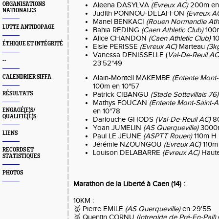
ORGANISATIONS
Aleena DASYLVA
(Evreux AC)
200m en
NATIONALES
Judith PONNOU-DELAFFON
(Evreux A
Manel BENKACI
(Rouen Normandie Athl
LUTTE ANTIDOPAGE
Bahia REDING
(Caen Athletic Club)
100
Alice CHANDON
(Caen Athletic Club)
1
ÉTHIQUE ET INTÉGRITÉ
Elsie PERISSE
(Evreux AC)
Marteau
(3k
Vanessa DENISSELLE (
Val-De-Reuil AC
--
23'52"49
CALENDRIER SIFFA
Alain-Montell MAKEMBE
(Entente Mont-
100m en 10"57
RÉSULTATS
Patrick CIBANGU
(Stade Sottevillais 76)
Mathys FOUCAN
(Entente Mont-Saint-A
ENGAGÉ(E)S/
en 10"78
QUALIFIÉ(E)S
Dariouche GHODS
(Val-De-Reuil AC)
80
Yoan JUMELIN
(AS Querqueville)
3000m
LIENS
Paul LE JEUNE
(ASPTT Rouen)
110m H
Jérémie NZOUNGOU
(Evreux AC)
110m
RECORDS ET
Louison DELABARRE
(Evreux AC)
Haute
STATISTIQUES
PHOTOS
Marathon de la Liberté à Caen (14) :
10KM :
🥇 Pierre EMILE
(AS Querqueville)
en 29'55
🥈 Quentin CORNU
(Intrepide de Pré-En-Pail)