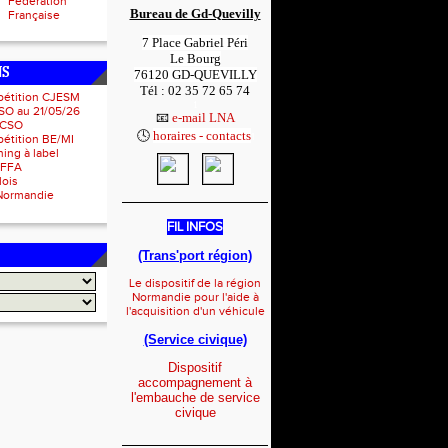
Fédération
Bureau de Gd-Quevilly
Française
7 Place Gabriel Péri
Le Bourg
NS
76120 GD-QUEVILLY
Tél : 02 35 72 65 74
pétition CJESM
1
SO au 21/05/26
📧
e-mail LNA
 CSO
🕓
horaires - contacts
1
étition BE/MI
ing à label
IFFA
lois
Normandie
_____________________
FIL INFOS
(Trans'port région)
Le dispositif de la région
Normandie pour l'aide à
l'acquisition d'un véhicule
(Service civique)
Dispositif
accompagnement à
l'embauche de service
civique
_____________________