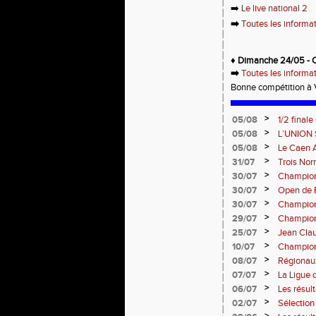
➡️
Le live national 2
➡️
Toutes les informa
♦️ Dimanche 24/05 -
➡️
Toutes les informa
Bonne compétition à 
>
05/08
1/2 final
13 septem
>
05/08
L’UNION 
rentrée 
>
05/08
Le Caen A
civique 
>
31/07
Trois No
Eugene !
>
30/07
Championn
normand
>
30/07
Open de F
>
30/07
Championn
>
29/07
Championn
titres !
>
25/07
Jean Clau
>
10/07
Championn
>
08/07
Régionaux
>
07/07
La Ligue 
>
06/07
Les résult
>
02/07
Sélectio