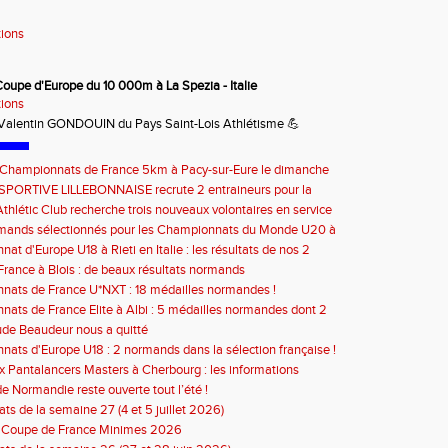
tions
 Coupe d'Europe du 10 000m à
La Spezia - Italie
tions
Valentin GONDOUIN du Pays Saint-Lois Athlétisme 💪
e Championnats de France 5km à Pacy-sur-Eure le dimanche
bre 2026 : les informations
SPORTIVE LILLEBONNAISE recrute 2 entraineurs pour la
2026
thlétic Club recherche trois nouveaux volontaires en service
à compter de septembre 2026
rmands sélectionnés pour les Championnats du Monde U20 à
at d'Europe U18 à Rieti en Italie : les résultats de nos 2
s
rance à Blois : de beaux résultats normands
ats de France U*NXT : 18 médailles normandes !
ats de France Elite à Albi : 5 médailles normandes dont 2
de Beaudeur nous a quitté
ats d'Europe U18 : 2 normands dans la sélection française !
 Pantalancers Masters à Cherbourg : les informations
de Normandie reste ouverte tout l’été !
ats de la semaine 27 (4 et 5 juillet 2026)
n Coupe de France Minimes 2026