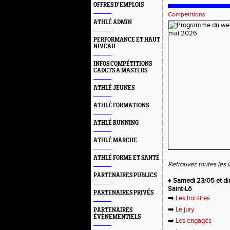
OFFRES D'EMPLOIS
Competitions
ATHLÉ ADMIN
PERFORMANCE ET HAUT
NIVEAU
INFOS COMPÉTITIONS
CADETS À MASTERS
ATHLÉ JEUNES
ATHLÉ FORMATIONS
ATHLÉ RUNNING
ATHLÉ MARCHE
ATHLÉ FORME ET SANTÉ
Retrouvez toutes les 
PARTENAIRES PUBLICS
♦️ Samedi 23/05 et 
Saint-Lô
PARTENAIRES PRIVÉS
➡️
Les horaires
➡️
Le jury
PARTENAIRES
ÉVÈNEMENTIELS
➡️
Les engagés