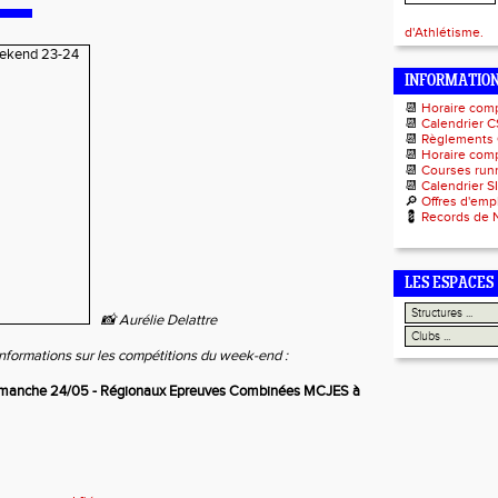
d'Athlétisme.
INFORMATIO
📆
Horaire com
📆
Calendrier C
📆
Règlements
📆
Horaire comp
📆
Courses runn
📆
Calendrier S
🔎
Offres d'emp
💈
Records de 
LES ESPACES
📸 Aurélie Delattre
informations sur les compétitions du week-end :
dimanche 24/05 - Régionaux Epreuves Combinées MCJES à