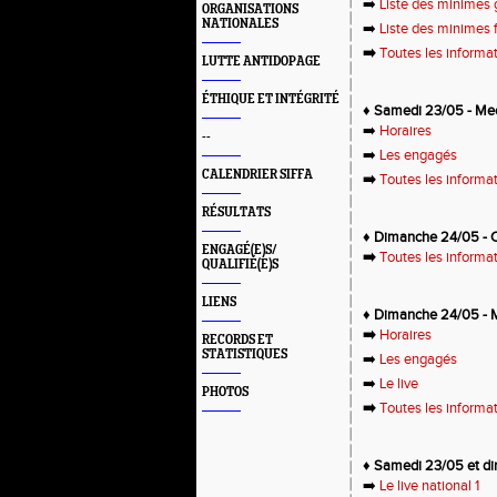
➡️
Liste des minimes 
ORGANISATIONS
NATIONALES
➡️
Liste des minimes f
➡️
Toutes les informa
LUTTE ANTIDOPAGE
ÉTHIQUE ET INTÉGRITÉ
♦️ Samedi 23/05 -
Mee
➡️
Horaires
--
➡️
Les engagés
CALENDRIER SIFFA
➡️
Toutes les informa
RÉSULTATS
♦️ Dimanche 24/05 -
ENGAGÉ(E)S/
➡️
Toutes les informa
QUALIFIÉ(E)S
LIENS
♦️ Dimanche 24/05 - M
➡️
Horaires
RECORDS ET
STATISTIQUES
➡️
Les engagés
➡️
Le live
PHOTOS
➡️
Toutes les informa
♦️
Samedi 23/05 et d
➡️
Le live national 1