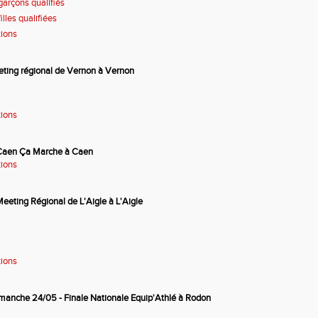
garçons qualifiés
illes qualifiées
tions
ting régional de Vernon
à
Vernon
tions
Caen Ça Marche à Caen
tions
eeting Régional de L'Aigle à L'Aigle
tions
imanche 24/05
-
Finale Nationale Equip'Athlé
à Rodon