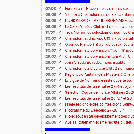
>
07/08
Formation – Prévenir les violences sexiste
: le 26 septembre 2026
>
05/08
1/2 finale Championnats de France 5km à
13 septembre 2026 : les informations
>
05/08
L’UNION SPORTIVE LILLEBONNAISE recrut
rentrée 2026
>
05/08
Le Caen Athlétic Club recherche trois nou
civique à compter de septembre 2026
>
31/07
Trois Normands sélectionnés pour les 
Eugene !
>
30/07
Championnat d'Europe U18 à Rieti en Italie
normands
>
30/07
Open de France à Blois : de beaux résult
>
30/07
Championnats de France U*NXT : 18 méda
>
29/07
Championnats de France Elite à Albi : 5 
titres !
>
25/07
Jean Claude Beaudeur nous a quitté
>
10/07
Championnats d'Europe U18 : 2 normands d
>
08/07
Régionaux Pantalancers Masters à Cherbo
>
07/07
La Ligue de Normandie reste ouverte tout l
>
06/07
Les résultats de la semaine 27 (4 et 5 juil
>
02/07
Sélection Coupe de France Minimes 202
>
29/06
Les résultats de la semaine 26 (27 et 28 
>
29/06
Finale régionale des pointes d'or à Saint-L
informations
>
26/06
Programme du weekend 27-28 juin
>
25/06
Projet soutien au développement des cl
>
25/06
ASPTT Rouen athlétisme recrute plusieurs