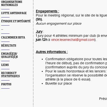
ORGANISATIONS
NATIONALES
Engagements :
LUTTE ANTIDOPAGE
Pour le meeting régional, sur le site de la ligu
(9h).
ÉTHIQUE ET INTÉGRITÉ
Aucun engagement sur place
--
Jury
:
1 jury pour 4 athlètes minimum par club (à env
CALENDRIER SIFFA
juin 12h
à
vince.lesenechal@gmail.com
).
RÉSULTATS
Autres informations :
ENGAGÉ(E)S/
QUALIFIÉ(E)S
Confirmation obligatoire pour toutes le
l’heure de début), pas de confirmation p
LIENS
(confirmation auprès du jury du concour
Pour le sauts horizontaux et les lancers:
RECORDS ET
l’organisation se réserve la possibilité 
STATISTIQUES
athlète (à la place de 6 essai).
Buvette sur place
PHOTOS
Prés