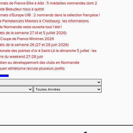
ats de France Elite à Albi : 5 médailles normandes dont 2
de Beaudeur nous a quitté
ats d'Europe U18 : 2 normands dans la sélection française !
 Pantalancers Masters à Cherbourg : les informations
de Normandie reste ouverte tout l’été !
ats de la semaine 27 (4 et 5 juillet 2026)
n Coupe de France Minimes 2026
tats de la semaine 26 (27 et 28 juin 2026)
ionale des pointes d'or à Saint-Lô le dimanche 5 juillet : les
ons
e du weekend 27-28 juin
utien au développement des clubs en Normandie
en athlétisme recrute plusieurs profils