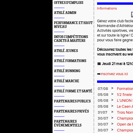
OFFRES D'EMPLOIS
Informations
ATHLÉ ADMIN
Gérez votre club faci
PERFORMANCE ET HAUT
Normandie d'Athléti
NIVEAU
Activités sportives, v
et sur toute la ligne !
INFOS COMPÉTITIONS
pour vous faire gagne
CADETS À MASTERS
Découvrez toutes les 
ATHLÉ JEUNES
vous inscrivant au we
ATHLÉ FORMATIONS
📅 Jeudi 21 mai à 12h
ATHLÉ RUNNING
➡️
inscrivez vous ici
ATHLÉ MARCHE
>
07/08
Formation
ATHLÉ FORME ET SANTÉ
: le 26 
>
05/08
1/2 final
13 septem
>
05/08
L’UNION 
PARTENAIRES PUBLICS
rentrée 
>
05/08
Le Caen A
civique 
PARTENAIRES PRIVÉS
>
31/07
Trois No
Eugene !
>
30/07
Championn
PARTENAIRES
normand
>
30/07
Open de F
ÉVÈNEMENTIELS
>
30/07
Championn