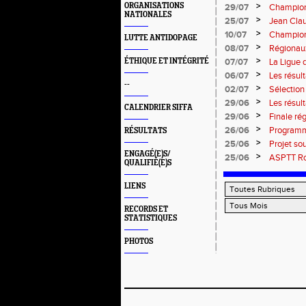
>
ORGANISATIONS
29/07
Championn
NATIONALES
titres !
>
25/07
Jean Clau
>
10/07
Championn
LUTTE ANTIDOPAGE
>
08/07
Régionaux
>
ÉTHIQUE ET INTÉGRITÉ
07/07
La Ligue 
>
06/07
Les résult
--
>
02/07
Sélectio
>
29/06
Les résul
CALENDRIER SIFFA
>
29/06
Finale rég
informati
>
26/06
Programm
RÉSULTATS
>
25/06
Projet so
ENGAGÉ(E)S/
>
25/06
ASPTT Rou
QUALIFIÉ(E)S
LIENS
RECORDS ET
STATISTIQUES
PHOTOS