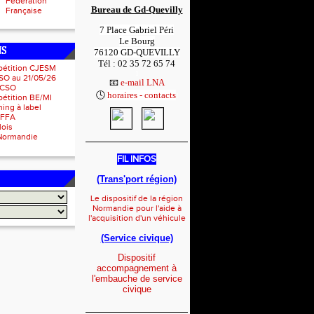
Fédération
Bureau de Gd-Quevilly
Française
7 Place Gabriel Péri
Le Bourg
NS
76120 GD-QUEVILLY
Tél : 02 35 72 65 74
pétition CJESM
1
SO au 21/05/26
📧
e-mail LNA
 CSO
🕓
horaires - contacts
1
étition BE/MI
ing à label
IFFA
lois
Normandie
_____________________
FIL INFOS
(Trans'port région)
Le dispositif de la région
Normandie pour l'aide à
l'acquisition d'un véhicule
(Service civique)
Dispositif
accompagnement à
l'embauche de service
civique
_____________________