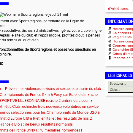
d'Athlétisme.
lement avec Sportsregions, partenaire de la Ligue de
INFORMATIO
sme
📆
Horaire com
ie associative, tâches administratives : gérez votre club en ligne
📆
Calendrier C
 Depuis le site du club et l'appli mobile, profitez d'outils pensés
📆
Règlements
r du temps au quotidien.
📆
Horaire comp
📆
Courses runn
fonctionnalités de Sportsregions et posez vos questions en
📆
Calendrier S
🔎
Offres d'emp
binaire.
💈
Records de 
30
LES ESPACES
 – Prévenir les violences sexistes et sexuelles au sein du club
septembre 2026
e Championnats de France 5km à Pacy-sur-Eure le dimanche
bre 2026 : les informations
SPORTIVE LILLEBONNAISE recrute 2 entraineurs pour la
2026
thlétic Club recherche trois nouveaux volontaires en service
à compter de septembre 2026
rmands sélectionnés pour les Championnats du Monde U20 à
at d'Europe U18 à Rieti en Italie : les résultats de nos 2
s
rance à Blois : de beaux résultats normands
ats de France U*NXT : 18 médailles normandes !