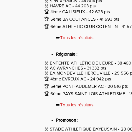
🥈
SPN VERNON
- 44 804 pts
🥉
HAVRE AC
- 44 203 pts
🏆 4ème
CA LISIEUX
- 42 623 pts
🏆 5ème BA COUTANCES - 41 593 pts
🏆 6ème
ATHLETIC CLUB COTENTIN
- 41 57
➡️
Tous les résultats
Régionale :
🥇 ENTENTE ATHLÉTIC DE L'EURE - 38 460 
🥈 AC AVRANCHES - 31 332 pts
🥉 EA MONDEVILLE HEROUVILLE - 29 556 p
🏆 4ème EVREUX AC - 24 942 pts
🏆 5ème PONT-AUDEMER AC - 20 516 pts
🏆 6ème PAYS SAINT-LOIS ATHLETISME -
1
➡️
Tous les résultats
Promotion :
🥇 STADE ATHLETIQUE BAYEUSAIN - 28 86