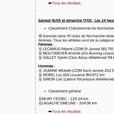
➡️
Tous les résultats
Samedi 16/05 et dimanche 17/05 : Les 24 heure
Classement Championnat de Normandi
18 licenciés dans 10 clubs de Normandie étaie
femmes. Tous les athlètes sont de la catégori
Femmes :
🥇 LECAMUS Réjane (
CDM St James
) 185.71
🥈 MOUTARDIER Andrée (
Est Running Livarot
🥉 GALLET Sylvie (
Club Alizay Athlétisme
) 118
Hommes :
🥇 JEANNE Mickaël (
CDM Saint James
) 202.
🥈 MOREL Luc (
EA Louviers
) 184.972 km
🥉 SIMON Loïc (
Littoral Fécampois Athlétisme
Classement général
🥇MURY CEDRIC - 229.24 km
🥇LAGACHE EMELINE - 204.38 km
➡️
Tous les résultats