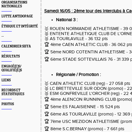
ORGANISATIONS
NATIONALES
Samedi 16/05 : 2ème tour des Interclubs à Ca
LUTTE ANTIDOPAGE
National 3 :
ÉTHIQUE ET INTÉGRITÉ
🥇 ROUEN NORMANDIE ATHLETISME - 39 0
🥈
ENTENTE ATHLETIQUE CLUB DE L'ORNE -
--
🥉
AS TOURLAVILLE - 36 132 pts
🏆
4ème CAEN ATHLETIC CLUB - 36 062 pt
CALENDRIER SIFFA
🏆
5ème NORD COTENTIN ATHLETISME - 34
RÉSULTATS
🏆 6ème
STADE SOTTEVILLAIS 76 - 31 339 p
ENGAGÉ(E)S/
QUALIFIÉ(E)S
Régionale / Promotion :
LIENS
🥇 CAEN ATHLETIC CLUB (reg) - 27 058 pts
🥈
LC BRETTEVILLE SUR ODON (promo)
- 22
RECORDS ET
🥉 ESM GONFREVILLE L'ORCHER (reg) - 22 4
STATISTIQUES
🏆 4ème
ALENCON RUNNING CLUB (promo
PHOTOS
🏆 5ème ES FALAISIENNE - 15 524 pts
🏆 6ème AS TOURLAVILLE (promo) - 12 369 
🏆 7ème
USC MEZIDON ATHLETISME (promo)
🏆 8ème S.C.BERNAY (promo) - 7 661 pts