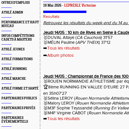
OFFRES D'EMPLOIS
18 Mai 2026 -
LEPRESLE Victorine
ATHLÉ ADMIN
Resultats
PERFORMANCE ET HAUT
Retrouvez les résultats du week-end du 14 au 
NIVEAU
Jeudi 14/05 : 10 km de Rives en Seine à Caud
INFOS COMPÉTITIONS
🥇DUVAL Altaye (
CA Cauchois
) 31'57
CADETS À MASTERS
🥇MÉLIN Pauline (
APV THEIX
) 37'12
➡️
Tous les résultats
ATHLÉ JEUNES
➡️
Album photos
ATHLÉ FORMATIONS
ATHLÉ RUNNING
Jeudi 14/05 : Championnat de France des 100
ATHLÉ MARCHE
🥉
ROUEN NORMANDIE ATHLETISME par équ
🏆8ème
RUNNING EN VALLEE D'EURE 27 PA
ATHLÉ FORME ET SANTÉ
en 35h07'27
🥈Sélina LEROY (
Rouen Normandie Athletism
PARTENAIRES PUBLICS
🥉Malory LEROY (
Rouen Normandie Athletis
🥈M3F Sophie Teyssandié (
Running En Vallee
PARTENAIRES PRIVÉS
🥈M4F Virginie CABOT (
Rouen Normandie Ath
PARTENAIRES
➡️
Tous les résultats
ÉVÈNEMENTIELS