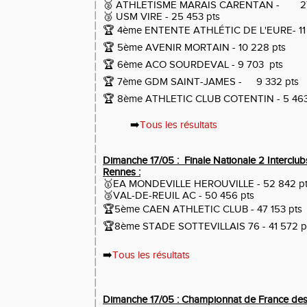
🥈
ATHLETISME MARAIS CARENTAN
-
2
🥉
USM VIRE
-
25 453
pts
🏆 4ème
ENTENTE ATHLÉTIC DE L'EURE
-
1
🏆 5ème
AVENIR MORTAIN
-
10 228
pts
🏆 6ème
ACO SOURDEVAL
-
9 703
pts
🏆 7ème
GDM SAINT-JAMES
-
9 332
pts
🏆 8ème ATHLETIC CLUB COTENTIN -
5 46
➡️
Tous les résultats
Dimanche 17/05 :
Finale Nationale 2 Intercl
Rennes :
🥇
EA MONDEVILLE HEROUVILLE - 52 842 p
🥉VAL-DE-REUIL AC - 50 456 pts
🏆5ème CAEN ATHLETIC CLUB - 47 153 pts
🏆8ème
STADE SOTTEVILLAIS 76 -
41 572 p
➡️
Tous les résultats
Dimanche 17/05 : Championnat de France de