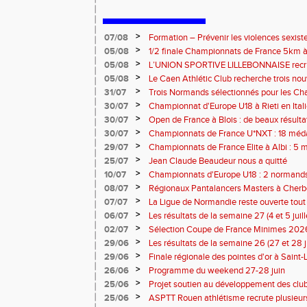
>
07/08
Formation – Prévenir les violences sexiste
: le 26 septembre 2026
>
05/08
1/2 finale Championnats de France 5km à
13 septembre 2026 : les informations
>
05/08
L’UNION SPORTIVE LILLEBONNAISE recrut
rentrée 2026
>
05/08
Le Caen Athlétic Club recherche trois nou
civique à compter de septembre 2026
>
31/07
Trois Normands sélectionnés pour les 
Eugene !
>
30/07
Championnat d'Europe U18 à Rieti en Italie
normands
>
30/07
Open de France à Blois : de beaux résult
>
30/07
Championnats de France U*NXT : 18 méda
>
29/07
Championnats de France Elite à Albi : 5 
titres !
>
25/07
Jean Claude Beaudeur nous a quitté
>
10/07
Championnats d'Europe U18 : 2 normands d
>
08/07
Régionaux Pantalancers Masters à Cherbo
>
07/07
La Ligue de Normandie reste ouverte tout l
>
06/07
Les résultats de la semaine 27 (4 et 5 juil
>
02/07
Sélection Coupe de France Minimes 202
>
29/06
Les résultats de la semaine 26 (27 et 28 
>
29/06
Finale régionale des pointes d'or à Saint-L
informations
>
26/06
Programme du weekend 27-28 juin
>
25/06
Projet soutien au développement des cl
>
25/06
ASPTT Rouen athlétisme recrute plusieurs