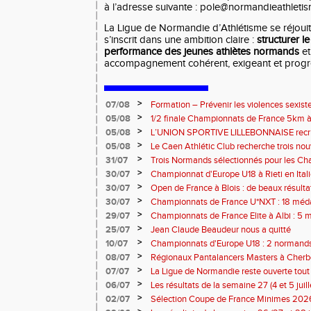
à l’adresse suivante : pole@normandieathletis
La Ligue de Normandie d’Athlétisme se réjouit 
s’inscrit dans une ambition claire :
structurer l
performance des jeunes athlètes normands
et
accompagnement cohérent, exigeant et progressi
>
07/08
Formation – Prévenir les violences sexiste
: le 26 septembre 2026
>
05/08
1/2 finale Championnats de France 5km à
13 septembre 2026 : les informations
>
05/08
L’UNION SPORTIVE LILLEBONNAISE recrut
rentrée 2026
>
05/08
Le Caen Athlétic Club recherche trois nou
civique à compter de septembre 2026
>
31/07
Trois Normands sélectionnés pour les 
Eugene !
>
30/07
Championnat d'Europe U18 à Rieti en Italie
normands
>
30/07
Open de France à Blois : de beaux résult
>
30/07
Championnats de France U*NXT : 18 méda
>
29/07
Championnats de France Elite à Albi : 5 
titres !
>
25/07
Jean Claude Beaudeur nous a quitté
>
10/07
Championnats d'Europe U18 : 2 normands d
>
08/07
Régionaux Pantalancers Masters à Cherbo
>
07/07
La Ligue de Normandie reste ouverte tout l
>
06/07
Les résultats de la semaine 27 (4 et 5 juil
>
02/07
Sélection Coupe de France Minimes 202