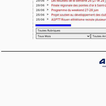
>
29/06
Les résultats de la semaine 26 (27 et 28 
>
29/06
Finale régionale des pointes d'or à Saint-L
informations
>
26/06
Programme du weekend 27-28 juin
>
25/06
Projet soutien au développement des cl
>
25/06
ASPTT Rouen athlétisme recrute plusieurs