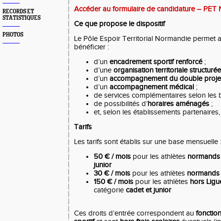
Accéder au formulaire de candidature – PET
RECORDS ET
STATISTIQUES
Ce que propose le dispositif
PHOTOS
Le Pôle Espoir Territorial Normandie permet a
bénéficier :
d’un
encadrement sportif renforcé
;
d’une
organisation territoriale structurée
d’un
accompagnement du double projet s
d’un
accompagnement médical
;
de services complémentaires selon les 
de possibilités d’
horaires aménagés
;
et, selon les établissements partenaires
Tarifs
Les tarifs sont établis sur une base mensuelle 
50 € / mois
pour les athlètes
normands
junior
30 € / mois
pour les athlètes
normands
150 € / mois
pour les athlètes
hors Lig
catégorie
cadet et junior
Ces droits d’entrée correspondent au
fonctio