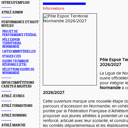
OFFRES D'EMPLOIS
Informations
ATHLÉ ADMIN
PERFORMANCE ET HAUT
NIVEAU
PROJET DE
PERFORMANCE FÉDÉRAL
PÔLE ESPOIR
TERRITORIAL
NORMANDIE
LISTES MINISTÉRIELLES
STAGES CJES
Pôle Espoir Te
EQUIPE TECHNIQUE
2026/2027
RÉGIONALE (ETR)
SÉLECTIONS EQUIPE DE
La Ligue de No
NORMANDIE
ouvre officiell
pour intégrer l
INFOS COMPÉTITIONS
CADETS À MASTERS
Normandie
à c
2026/2027
.
ATHLÉ JEUNES
Cette ouverture marque une nouvelle étape dan
parcours d’accession en Normandie, en cohér
ATHLÉ FORMATIONS
portée par la Fédération Française d’Athlétisme
proposer aux jeunes athlètes à potentiel un c
ATHLÉ RUNNING
renforcé, articulé avec leur scolarité, et constru
les comités départementaux et les établisseme
ATHLÉ MARCHE