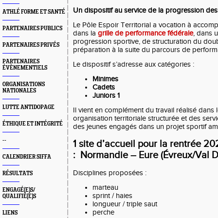
Un dispositif au service de la progression des
ATHLÉ FORME ET SANTÉ
Le Pôle Espoir Territorial a vocation à accomp
PARTENAIRES PUBLICS
dans la
grille de performance fédérale
, dans 
progression sportive, de structuration du doub
PARTENAIRES PRIVÉS
préparation à la suite du parcours de perform
PARTENAIRES
Le dispositif s’adresse aux catégories :
ÉVÈNEMENTIELS
Minimes
ORGANISATIONS
Cadets
NATIONALES
Juniors 1
LUTTE ANTIDOPAGE
Il vient en complément du travail réalisé dans 
organisation territoriale structurée et des se
ÉTHIQUE ET INTÉGRITÉ
des jeunes engagés dans un projet sportif amb
--
1 site d’accueil pour la rentrée 2
: Normandie – Eure (Évreux/Val D
CALENDRIER SIFFA
Disciplines proposées :
RÉSULTATS
marteau
ENGAGÉ(E)S/
sprint / haies
QUALIFIÉ(E)S
longueur / triple saut
perche
LIENS