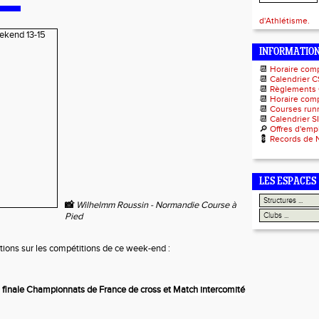
d'Athlétisme.
INFORMATIO
📆
Horaire com
📆
Calendrier C
📆
Règlements
📆
Horaire comp
📆
Courses runn
📆
Calendrier S
🔎
Offres d'emp
💈
Records de 
LES ESPACES
📸
Wilhelmm Roussin - Normandie Course à
Pied
tions sur les compétitions de ce week-end :
2 finale Championnats de France de cross
et
Match intercomité