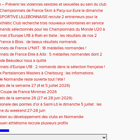
 – Prévenir les violences sexistes et sexuelles au sein du club
septembre 2026
e Championnats de France 5km à Pacy-sur-Eure le dimanche
bre 2026 : les informations
SPORTIVE LILLEBONNAISE recrute 2 entraineurs pour la
2026
thlétic Club recherche trois nouveaux volontaires en service
à compter de septembre 2026
rmands sélectionnés pour les Championnats du Monde U20 à
at d'Europe U18 à Rieti en Italie : les résultats de nos 2
s
rance à Blois : de beaux résultats normands
ats de France U*NXT : 18 médailles normandes !
ats de France Elite à Albi : 5 médailles normandes dont 2
de Beaudeur nous a quitté
ats d'Europe U18 : 2 normands dans la sélection française !
 Pantalancers Masters à Cherbourg : les informations
de Normandie reste ouverte tout l’été !
ats de la semaine 27 (4 et 5 juillet 2026)
n Coupe de France Minimes 2026
tats de la semaine 26 (27 et 28 juin 2026)
ionale des pointes d'or à Saint-Lô le dimanche 5 juillet : les
ons
e du weekend 27-28 juin
utien au développement des clubs en Normandie
en athlétisme recrute plusieurs profils