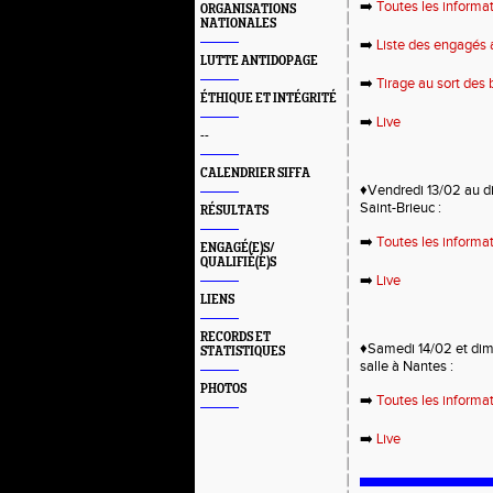
➡️
Toutes les informat
ORGANISATIONS
NATIONALES
➡️
Liste des engagés 
LUTTE ANTIDOPAGE
➡️
Tirage au sort des
ÉTHIQUE ET INTÉGRITÉ
➡️
Live
--
CALENDRIER SIFFA
♦️Vendredi 13/02 au 
Saint-Brieuc :
RÉSULTATS
➡️
Toutes les informa
ENGAGÉ(E)S/
QUALIFIÉ(E)S
➡️
Live
LIENS
RECORDS ET
♦️Samedi 14/02 et di
STATISTIQUES
salle à Nantes :
PHOTOS
➡️
Toutes les informa
➡️
Live