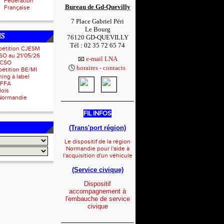
Fédération
Bureau de Gd-Quevilly
Française
7 Place Gabriel Péri
Le Bourg
NS
76120 GD-QUEVILLY
Tél : 02 35 72 65 74
pétition CJESM
1
SO au 21/05/26
📧
e-mail LNA
 CSO
🕓
horaires - contacts
1
étition BE/MI
ing à label
IFFA
lois
Normandie
_____________________
FIL INFOS
(Trans'port région)
Le dispositif de la région
Normandie pour l'aide à
l'acquisition d'un véhicule
(Service civique)
Dispositif
accompagnement à
l'embauche de service
civique
_____________________