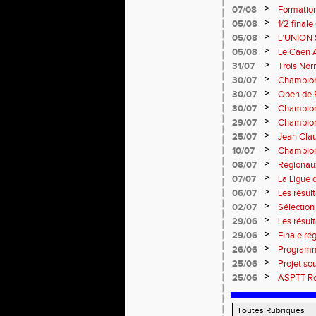
>
07/08
Formation
: le 26 
>
05/08
1/2 final
13 septem
>
05/08
L’UNION 
rentrée 
>
05/08
Le Caen A
civique 
>
31/07
Trois No
Eugene !
>
30/07
Championn
normand
>
30/07
Open de F
>
30/07
Championn
>
29/07
Championn
titres !
>
25/07
Jean Clau
>
10/07
Championn
>
08/07
Régionaux
>
07/07
La Ligue 
>
06/07
Les résult
>
02/07
Sélectio
>
29/06
Les résul
>
29/06
Finale rég
informati
>
26/06
Programm
>
25/06
Projet so
>
25/06
ASPTT Rou