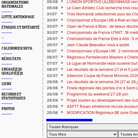
13 septembre 2026 : les informations
>
05/08
L’UNION SPORTIVE LILLEBONNAISE recrut
ORGANISATIONS
rentrée 2026
NATIONALES
>
05/08
Le Caen Athlétic Club recherche trois nou
civique à compter de septembre 2026
>
31/07
Trois Normands sélectionnés pour les 
LUTTE ANTIDOPAGE
Eugene !
>
30/07
Championnat d'Europe U18 à Rieti en Italie
normands
>
30/07
Open de France à Blois : de beaux résult
ÉTHIQUE ET INTÉGRITÉ
>
30/07
Championnats de France U*NXT : 18 méda
>
--
29/07
Championnats de France Elite à Albi : 5 
titres !
>
25/07
Jean Claude Beaudeur nous a quitté
CALENDRIER SIFFA
>
10/07
Championnats d'Europe U18 : 2 normands d
>
08/07
Régionaux Pantalancers Masters à Cherbo
RÉSULTATS
>
07/07
La Ligue de Normandie reste ouverte tout l
>
06/07
Les résultats de la semaine 27 (4 et 5 juil
ENGAGÉ(E)S/
QUALIFIÉ(E)S
>
02/07
Sélection Coupe de France Minimes 202
>
29/06
Les résultats de la semaine 26 (27 et 28 
LIENS
>
29/06
Finale régionale des pointes d'or à Saint-L
informations
>
26/06
Programme du weekend 27-28 juin
RECORDS ET
STATISTIQUES
>
25/06
Projet soutien au développement des cl
>
25/06
ASPTT Rouen athlétisme recrute plusieurs
PHOTOS
>
25/06
MODIFICATION Régionaux BE zone Ouest 
Coutances : les informations