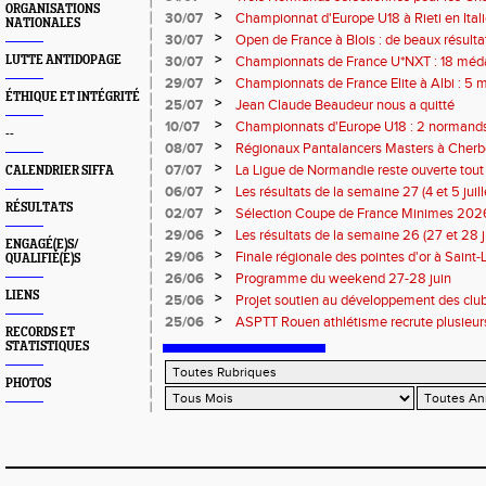
ORGANISATIONS
Eugene !
>
30/07
Championnat d'Europe U18 à Rieti en Italie
NATIONALES
normands
>
30/07
Open de France à Blois : de beaux résult
>
LUTTE ANTIDOPAGE
30/07
Championnats de France U*NXT : 18 méda
>
29/07
Championnats de France Elite à Albi : 5 
ÉTHIQUE ET INTÉGRITÉ
titres !
>
25/07
Jean Claude Beaudeur nous a quitté
>
10/07
Championnats d'Europe U18 : 2 normands d
--
>
08/07
Régionaux Pantalancers Masters à Cherbo
>
07/07
La Ligue de Normandie reste ouverte tout l
CALENDRIER SIFFA
>
06/07
Les résultats de la semaine 27 (4 et 5 juil
RÉSULTATS
>
02/07
Sélection Coupe de France Minimes 202
>
29/06
Les résultats de la semaine 26 (27 et 28 
ENGAGÉ(E)S/
>
29/06
Finale régionale des pointes d'or à Saint-L
QUALIFIÉ(E)S
informations
>
26/06
Programme du weekend 27-28 juin
LIENS
>
25/06
Projet soutien au développement des cl
>
25/06
ASPTT Rouen athlétisme recrute plusieurs
RECORDS ET
STATISTIQUES
PHOTOS