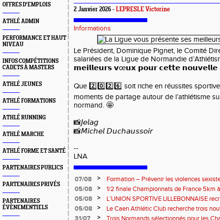
OFFRES D'EMPLOIS
2 Janvier 2026 -
LEPRESLE Victorine
ATHLÉ ADMIN
Informations
PERFORMANCE ET HAUT
NIVEAU
Le Président, Dominique Pignet, le Comité Dir
salariées de la Ligue de Normandie d’Athlétis
INFOS COMPÉTITIONS
𝗺𝗲𝗶𝗹𝗹𝗲𝘂𝗿𝘀 𝘃œ𝘂𝘅 𝗽𝗼𝘂𝗿 𝗰𝗲𝘁𝘁𝗲 𝗻𝗼𝘂𝘃𝗲𝗹𝗹
CADETS À MASTERS
ATHLÉ JEUNES
Que 2️⃣0️⃣2️⃣6️⃣ soit riche en réussites sportiv
moments de partage autour de l’athlétisme sur
ATHLÉ FORMATIONS
normand. 🤩
ATHLÉ RUNNING
📸𝘑𝘦𝘭𝘢𝘨
📸𝘔𝘪𝘤𝘩𝘦𝘭 𝘋𝘶𝘤𝘩𝘢𝘶𝘴𝘴𝘰𝘪𝘳
ATHLÉ MARCHE
--
ATHLÉ FORME ET SANTÉ
LNA
PARTENAIRES PUBLICS
>
07/08
Formation – Prévenir les violences sexiste
PARTENAIRES PRIVÉS
: le 26 septembre 2026
>
05/08
1/2 finale Championnats de France 5km à
13 septembre 2026 : les informations
>
05/08
L’UNION SPORTIVE LILLEBONNAISE recrut
PARTENAIRES
rentrée 2026
>
ÉVÈNEMENTIELS
05/08
Le Caen Athlétic Club recherche trois nou
civique à compter de septembre 2026
>
31/07
Trois Normands sélectionnés pour les 