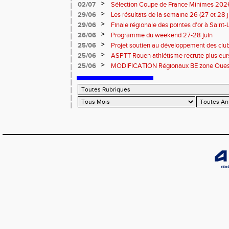
>
02/07
Sélection Coupe de France Minimes 202
>
29/06
Les résultats de la semaine 26 (27 et 28 
>
29/06
Finale régionale des pointes d'or à Saint-L
informations
>
26/06
Programme du weekend 27-28 juin
>
25/06
Projet soutien au développement des cl
>
25/06
ASPTT Rouen athlétisme recrute plusieurs
>
25/06
MODIFICATION Régionaux BE zone Ouest 
Coutances : les informations