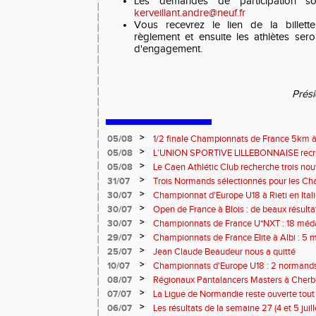
Les demandes de participation s
kerveillant.andre@neuf.fr
Vous recevrez le lien de la billette
règlement et ensuite les athlètes ser
d'engagement.
Prés
>
05/08
1/2 finale Championnats de France 5km à
13 septembre 2026 : les informations
>
05/08
L’UNION SPORTIVE LILLEBONNAISE recrut
rentrée 2026
>
05/08
Le Caen Athlétic Club recherche trois nou
civique à compter de septembre 2026
>
31/07
Trois Normands sélectionnés pour les 
Eugene !
>
30/07
Championnat d'Europe U18 à Rieti en Italie
normands
>
30/07
Open de France à Blois : de beaux résult
>
30/07
Championnats de France U*NXT : 18 méda
>
29/07
Championnats de France Elite à Albi : 5 
titres !
>
25/07
Jean Claude Beaudeur nous a quitté
>
10/07
Championnats d'Europe U18 : 2 normands d
>
08/07
Régionaux Pantalancers Masters à Cherbo
>
07/07
La Ligue de Normandie reste ouverte tout l
>
06/07
Les résultats de la semaine 27 (4 et 5 juil