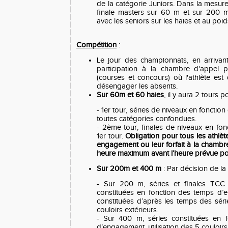
de la catégorie Juniors. Dans la mesure
finale masters sur 60 m et sur 200 m.
avec les seniors sur les haies et au poid
Compétition
:
Le jour des championnats, en arrivant
participation à la chambre d'appel 
(courses et concours) où l'athlète est 
désengager les absents.
Sur 60m et 60 haies
, il y aura 2 tours p
- 1er tour, séries de niveaux en fonctio
toutes catégories confondues.
- 2ème tour, finales de niveaux en fo
1er tour.
Obligation pour tous les athlèt
engagement ou leur forfait à la chambr
heure maximum avant l’heure prévue po
Sur 200m et 400 m
: Par décision de la
- Sur 200 m, séries et finales TCC 
constituées en fonction des temps d’
constituées d’après les temps des série
couloirs extérieurs.
- Sur 400 m, séries constituées en 
d’engagement, utilisation des 5 couloirs 