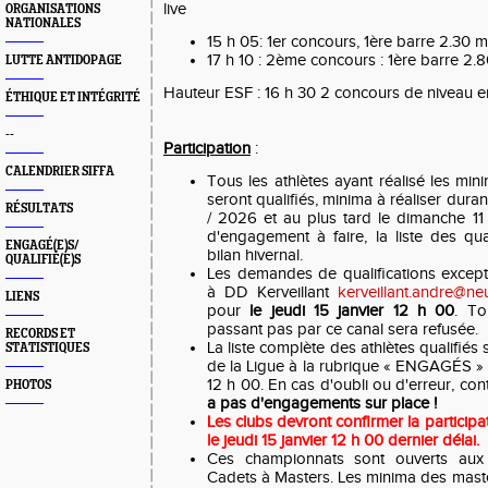
live
ORGANISATIONS
NATIONALES
15 h 05: 1er concours, 1ère barre 2.30 m
17 h 10 : 2ème concours : 1ère barre 2.
LUTTE ANTIDOPAGE
Hauteur ESF : 16 h 30 2 concours de niveau en
ÉTHIQUE ET INTÉGRITÉ
--
Participation
:
CALENDRIER SIFFA
Tous les athlètes ayant réalisé les mini
seront qualifiés, minima à réaliser dura
RÉSULTATS
/ 2026 et au plus tard le dimanche 11 
d'engagement à faire, la liste des qua
ENGAGÉ(E)S/
bilan hivernal.
QUALIFIÉ(E)S
Les demandes de qualifications except
à DD Kerveillant
kerveillant.andre@neu
LIENS
pour
le jeudi 15 janvier 12 h 00
. T
passant pas par ce canal sera refusée.
RECORDS ET
La liste complète des athlètes qualifiés 
STATISTIQUES
de la Ligue à la rubrique « ENGAGÉS » à 
12 h 00. En cas d'oubli ou d'erreur, con
PHOTOS
a pas d'engagements sur place !
Les clubs devront confirmer la participa
le jeudi 15 janvier 12 h 00 dernier délai.
Ces championnats sont ouverts aux 
Cadets à Masters. Les minima des maste