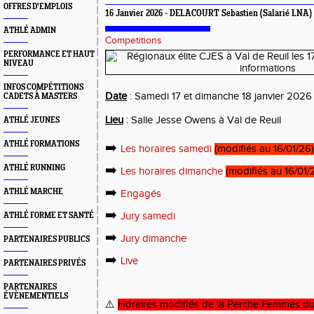
OFFRES D'EMPLOIS
16 Janvier 2026 - DELACOURT Sebastien (Salarié LNA)
ATHLÉ ADMIN
Competitions
PERFORMANCE ET HAUT
NIVEAU
INFOS COMPÉTITIONS
Date
: Samedi 17 et dimanche 18 janvier 2026
CADETS À MASTERS
Lieu
: Salle Jesse Owens à Val de Reuil
ATHLÉ JEUNES
ATHLÉ FORMATIONS
➡️
Les horaires samedi
(modifiés au 16/01/26)
➡️
ATHLÉ RUNNING
Les horaires dimanche
(modifiés au 16/01/
➡️
ATHLÉ MARCHE
Engagés
➡️
Jury samedi
ATHLÉ FORME ET SANTÉ
➡️
Jury dimanche
PARTENAIRES PUBLICS
➡️
Live
PARTENAIRES PRIVÉS
PARTENAIRES
ÉVÈNEMENTIELS
⚠️
Horaires modifiés de la Perche Femmes du