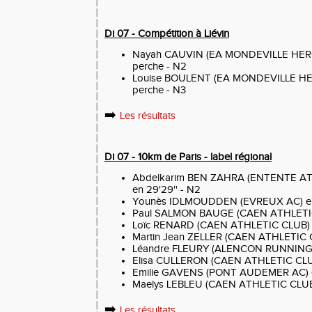
Di 07 - Compétition à Liévin
Nayah CAUVIN (EA MONDEVILLE HERO
perche - N2
Louise BOULENT (EA MONDEVILLE HE
perche - N3
➡️
Les résultats
Di 07 - 10km de Paris - label régional
Abdelkarim BEN ZAHRA (ENTENTE AT
en 29'29'' - N2
Younès IDLMOUDDEN (EVREUX AC) en 3
Paul SALMON BAUGE (CAEN ATHLETIC 
Loïc RENARD (CAEN ATHLETIC CLUB) en
Martin Jean ZELLER (CAEN ATHLETIC CL
Léandre FLEURY (ALENCON RUNNING CL
Elisa CULLERON (CAEN ATHLETIC CLUB)
Emilie GAVENS (PONT AUDEMER AC) en
Maelys LEBLEU (CAEN ATHLETIC CLUB) 
➡️
Les résultats