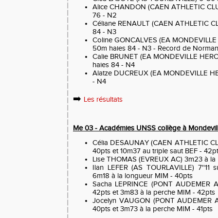
Alice CHANDON (CAEN ATHLETIC CLUB)
76 - N2
Céliane RENAULT (CAEN ATHLETIC CLU
84 - N3
Coline GONCALVES (EA MONDEVILLE H
50m haies 84 - N3 - Record de Norman
Calie BRUNET (EA MONDEVILLE HEROU
haies 84 - N4
Alatze DUCREUX (EA MONDEVILLE HER
- N4
➡️
Les résultats
Me 03 - Académies UNSS collège à Mondevil
Célia DESAUNAY (CAEN ATHLETIC CLUB
40pts et 10m37 au triple saut BEF - 42p
Lise THOMAS (EVREUX AC) 3m23 à la p
Ilan LEFER (AS TOURLAVILLE) 7''11 s
6m18 à la longueur MIM - 40pts
Sacha LEPRINCE (PONT AUDEMER AC)
42pts et 3m83 à la perche MIM - 42pts
Jocelyn VAUGON (PONT AUDEMER AC)
40pts et 3m73 à la perche MIM - 41pts