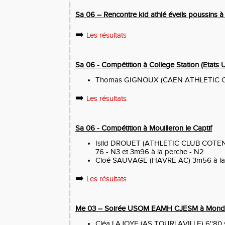
Sa 06 – Rencontre kid athlé éveils poussins 
➡️
Les résultats
Sa 06 - Compétition à College Station (Etats U
Thomas GIGNOUX (CAEN ATHLETIC CLU
➡️
Les résultats
Sa 06 - Compétition à Mouilleron le Captif
Isild DROUET (ATHLETIC CLUB COTENT
76 - N3 et 3m96 à la perche - N2
Cloé SAUVAGE (HAVRE AC) 3m56 à la 
➡️
Les résultats
Me 03 – Soirée USOM EAMH CJESM à Monde
Cléa LAJOYE (AS TOURLAVILLE) 6''80 