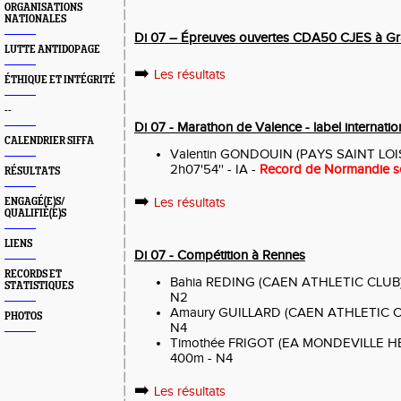
ORGANISATIONS
NATIONALES
Di 07 – Épreuves ouvertes CDA50 CJES à Gra
LUTTE ANTIDOPAGE
➡️
Les résultats
ÉTHIQUE ET INTÉGRITÉ
--
Di 07 - Marathon de Valence - label internatio
CALENDRIER SIFFA
Valentin GONDOUIN (PAYS SAINT LOI
2h07'54'' - IA -
Record de Normandie s
RÉSULTATS
➡️
Les résultats
ENGAGÉ(E)S/
QUALIFIÉ(E)S
LIENS
Di 07 - Compétition à Rennes
RECORDS ET
Bahia REDING (CAEN ATHLETIC CLUB) 8
STATISTIQUES
N2
Amaury GUILLARD (CAEN ATHLETIC CL
PHOTOS
N4
Timothée FRIGOT (EA MONDEVILLE HE
400m - N4
➡️
Les résultats