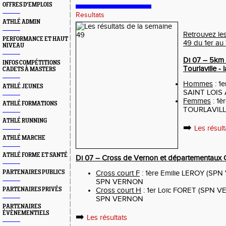
OFFRES D'EMPLOIS
Resultats
ATHLÉ ADMIN
Retrouvez les
PERFORMANCE ET HAUT
49 du 1er a
NIVEAU
Di 07 – 5km 
INFOS COMPÉTITIONS
Tourlaville - 
CADETS À MASTERS
Hommes
: 1
ATHLÉ JEUNES
SAINT LOIS 
Femmes
: 1è
ATHLÉ FORMATIONS
TOURLAVILLE)
ATHLÉ RUNNING
➡️
Les résult
ATHLÉ MARCHE
ATHLÉ FORME ET SANTÉ
Di 07 – Cross de Vernon et départementaux 
PARTENAIRES PUBLICS
Cross court F
: 1ère Emilie LEROY (SPN
SPN VERNON
PARTENAIRES PRIVÉS
Cross court H
: 1er Loïc FORET (SPN VE
SPN VERNON
PARTENAIRES
ÉVÈNEMENTIELS
➡️
Les résultats