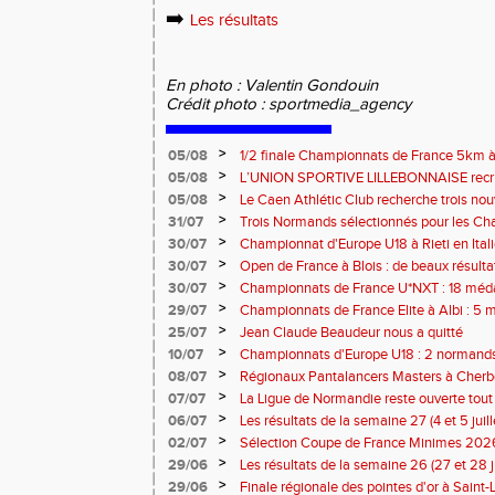
➡️
Les résultats
En photo : Valentin Gondouin
Crédit photo : sportmedia_agency
>
05/08
1/2 finale Championnats de France 5km à
13 septembre 2026 : les informations
>
05/08
L’UNION SPORTIVE LILLEBONNAISE recrut
rentrée 2026
>
05/08
Le Caen Athlétic Club recherche trois nou
civique à compter de septembre 2026
>
31/07
Trois Normands sélectionnés pour les 
Eugene !
>
30/07
Championnat d'Europe U18 à Rieti en Italie
normands
>
30/07
Open de France à Blois : de beaux résult
>
30/07
Championnats de France U*NXT : 18 méda
>
29/07
Championnats de France Elite à Albi : 5 
titres !
>
25/07
Jean Claude Beaudeur nous a quitté
>
10/07
Championnats d'Europe U18 : 2 normands d
>
08/07
Régionaux Pantalancers Masters à Cherbo
>
07/07
La Ligue de Normandie reste ouverte tout l
>
06/07
Les résultats de la semaine 27 (4 et 5 juil
>
02/07
Sélection Coupe de France Minimes 202
>
29/06
Les résultats de la semaine 26 (27 et 28 
>
29/06
Finale régionale des pointes d'or à Saint-L