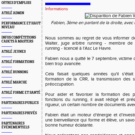
OFFRES D'EMPLOIS
Informations
ATHLÉ ADMIN
Fabien, 3ème en partant de la droite, ave
PERFORMANCE ET HAUT
NIVEAU
INFOS COMPÉTITIONS
Nous sommes au regret de vous informer de 
CADETS À MASTERS
Walter, juge arbitre running - membre de 
running - licencié à l'Asc Le Havre.
ATHLÉ JEUNES
Fabien nous a quitté le 7 septembre, victime 
ATHLÉ FORMATIONS
bien trop avancée.
ATHLÉ RUNNING
Cela faisait quelques années qu'il s'était
formation de la CRR, la transmission des sa
ATHLÉ MARCHE
préoccupation.
ATHLÉ FORME ET SANTÉ
Pour aider et favoriser la formation des p
fonctions du running, il avait rédigé et p
PARTENAIRES PUBLICS
rigueur, un certain nombre de documents avec
PARTENAIRES PRIVÉS
Fabien était un moteur d'énergie et d'invest
une bienveillance qui forme et élève, un savoi
PARTENAIRES
bonne humeur éclatante.
ÉVÈNEMENTIELS