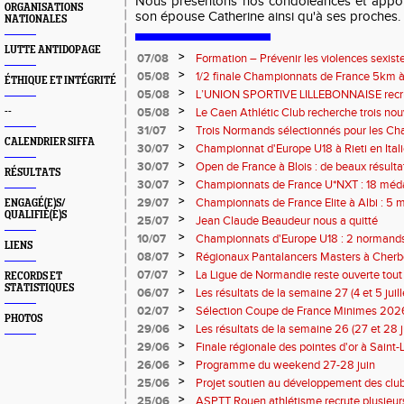
Nous présentons nos condoléances et apport
ORGANISATIONS
son épouse Catherine ainsi qu'à ses proches.
NATIONALES
LUTTE ANTIDOPAGE
>
07/08
Formation – Prévenir les violences sexiste
: le 26 septembre 2026
>
05/08
1/2 finale Championnats de France 5km à
ÉTHIQUE ET INTÉGRITÉ
13 septembre 2026 : les informations
>
05/08
L’UNION SPORTIVE LILLEBONNAISE recrut
rentrée 2026
>
--
05/08
Le Caen Athlétic Club recherche trois nou
civique à compter de septembre 2026
>
31/07
Trois Normands sélectionnés pour les 
CALENDRIER SIFFA
Eugene !
>
30/07
Championnat d'Europe U18 à Rieti en Italie
normands
>
30/07
Open de France à Blois : de beaux résult
RÉSULTATS
>
30/07
Championnats de France U*NXT : 18 méda
>
29/07
Championnats de France Elite à Albi : 5 
ENGAGÉ(E)S/
QUALIFIÉ(E)S
titres !
>
25/07
Jean Claude Beaudeur nous a quitté
>
10/07
Championnats d'Europe U18 : 2 normands d
LIENS
>
08/07
Régionaux Pantalancers Masters à Cherbo
>
07/07
La Ligue de Normandie reste ouverte tout l
RECORDS ET
STATISTIQUES
>
06/07
Les résultats de la semaine 27 (4 et 5 juil
>
02/07
Sélection Coupe de France Minimes 202
PHOTOS
>
29/06
Les résultats de la semaine 26 (27 et 28 
>
29/06
Finale régionale des pointes d'or à Saint-L
informations
>
26/06
Programme du weekend 27-28 juin
>
25/06
Projet soutien au développement des cl
>
25/06
ASPTT Rouen athlétisme recrute plusieurs