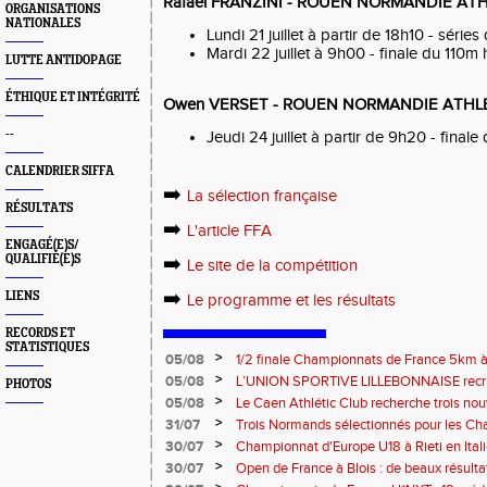
Rafael FRANZINI - ROUEN NORMANDIE AT
ORGANISATIONS
NATIONALES
Lundi 21 juillet à partir de 18h10 - série
Mardi 22 juillet à 9h00 - finale du 110m 
LUTTE ANTIDOPAGE
ÉTHIQUE ET INTÉGRITÉ
Owen VERSET - ROUEN NORMANDIE ATHLE
--
Jeudi 24 juillet à partir de 9h20 - finale
CALENDRIER SIFFA
➡️
La sélection française
RÉSULTATS
➡️
L'article FFA
ENGAGÉ(E)S/
QUALIFIÉ(E)S
➡️
Le site de la compétition
➡️
LIENS
Le programme et les résultats
RECORDS ET
STATISTIQUES
>
05/08
1/2 finale Championnats de France 5km à
13 septembre 2026 : les informations
>
05/08
L’UNION SPORTIVE LILLEBONNAISE recrut
PHOTOS
rentrée 2026
>
05/08
Le Caen Athlétic Club recherche trois nou
civique à compter de septembre 2026
>
31/07
Trois Normands sélectionnés pour les 
Eugene !
>
30/07
Championnat d'Europe U18 à Rieti en Italie
normands
>
30/07
Open de France à Blois : de beaux résult