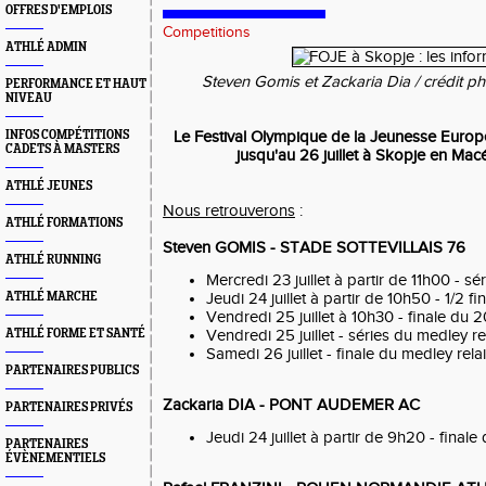
OFFRES D'EMPLOIS
Competitions
ATHLÉ ADMIN
Steven Gomis et Zackaria Dia / crédit p
PERFORMANCE ET HAUT
NIVEAU
INFOS COMPÉTITIONS
Le Festival Olympique de la Jeunesse Euro
CADETS À MASTERS
jusqu'au 26 juillet à Skopje en Ma
ATHLÉ JEUNES
Nous retrouverons
:
ATHLÉ FORMATIONS
Steven GOMIS - STADE SOTTEVILLAIS 76
ATHLÉ RUNNING
Mercredi 23 juillet à partir de 11h00 - 
ATHLÉ MARCHE
Jeudi 24 juillet à partir de 10h50 - 1/2 
Vendredi 25 juillet à 10h30 - finale du
ATHLÉ FORME ET SANTÉ
Vendredi 25 juillet - séries du medley re
Samedi 26 juillet - finale du medley rela
PARTENAIRES PUBLICS
Zackaria DIA - PONT AUDEMER AC
PARTENAIRES PRIVÉS
Jeudi 24 juillet à partir de 9h20 - finale
PARTENAIRES
ÉVÈNEMENTIELS