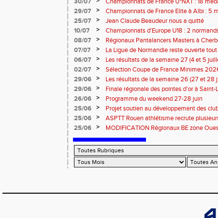
>
30/07
Championnats de France U*NXT : 18 méda
>
29/07
Championnats de France Elite à Albi : 5 
titres !
>
25/07
Jean Claude Beaudeur nous a quitté
>
10/07
Championnats d'Europe U18 : 2 normands d
>
08/07
Régionaux Pantalancers Masters à Cherbo
>
07/07
La Ligue de Normandie reste ouverte tout l
>
06/07
Les résultats de la semaine 27 (4 et 5 juil
>
02/07
Sélection Coupe de France Minimes 202
>
29/06
Les résultats de la semaine 26 (27 et 28 
>
29/06
Finale régionale des pointes d'or à Saint-L
informations
>
26/06
Programme du weekend 27-28 juin
>
25/06
Projet soutien au développement des cl
>
25/06
ASPTT Rouen athlétisme recrute plusieurs
>
25/06
MODIFICATION Régionaux BE zone Ouest 
Coutances : les informations