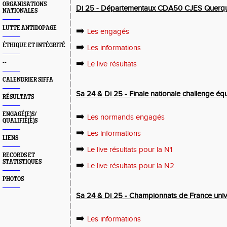
ORGANISATIONS
Di 25 - Départementaux CDA50 CJES Querque
NATIONALES
LUTTE ANTIDOPAGE
➡️
Les engagés
➡️
ÉTHIQUE ET INTÉGRITÉ
Les informations
➡️
--
Le live résultats
CALENDRIER SIFFA
Sa 24 & Di 25 - Finale nationale challenge éq
RÉSULTATS
ENGAGÉ(E)S/
➡️
Les normands engagés
QUALIFIÉ(E)S
➡️
Les informations
LIENS
➡️
Le live résultats pour la N1
RECORDS ET
STATISTIQUES
➡️
Le live résultats pour la N2
PHOTOS
Sa 24 & Di 25 - Championnats de France unive
➡️
Les informations