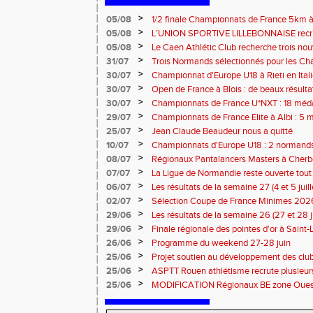
>
05/08
1/2 finale Championnats de France 5km à
13 septembre 2026 : les informations
>
05/08
L’UNION SPORTIVE LILLEBONNAISE recrut
rentrée 2026
>
05/08
Le Caen Athlétic Club recherche trois nou
civique à compter de septembre 2026
>
31/07
Trois Normands sélectionnés pour les 
Eugene !
>
30/07
Championnat d'Europe U18 à Rieti en Italie
normands
>
30/07
Open de France à Blois : de beaux résult
>
30/07
Championnats de France U*NXT : 18 méda
>
29/07
Championnats de France Elite à Albi : 5 
titres !
>
25/07
Jean Claude Beaudeur nous a quitté
>
10/07
Championnats d'Europe U18 : 2 normands d
>
08/07
Régionaux Pantalancers Masters à Cherbo
>
07/07
La Ligue de Normandie reste ouverte tout l
>
06/07
Les résultats de la semaine 27 (4 et 5 juil
>
02/07
Sélection Coupe de France Minimes 202
>
29/06
Les résultats de la semaine 26 (27 et 28 
>
29/06
Finale régionale des pointes d'or à Saint-L
informations
>
26/06
Programme du weekend 27-28 juin
>
25/06
Projet soutien au développement des cl
>
25/06
ASPTT Rouen athlétisme recrute plusieurs
>
25/06
MODIFICATION Régionaux BE zone Ouest 
Coutances : les informations