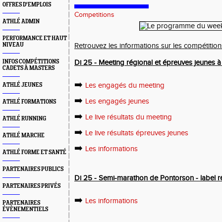
OFFRES D'EMPLOIS
Competitions
ATHLÉ ADMIN
PERFORMANCE ET HAUT
NIVEAU
Retrouvez les informations sur les compétiti
INFOS COMPÉTITIONS
Di 25 - Meeting régional et épreuves jeunes à 
CADETS À MASTERS
➡️
Les engagés du meeting
ATHLÉ JEUNES
➡️
Les engagés jeunes
ATHLÉ FORMATIONS
➡️
Le live résultats du meeting
ATHLÉ RUNNING
➡️
Le live résultats épreuves jeunes
ATHLÉ MARCHE
➡️
Les informations
ATHLÉ FORME ET SANTÉ
PARTENAIRES PUBLICS
Di 25 - Semi-marathon de Pontorson - label r
PARTENAIRES PRIVÉS
➡️
Les informations
PARTENAIRES
ÉVÈNEMENTIELS