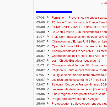
mar
>
07/08
Formation – Prévenir les violences sexiste
: le 26 septembre 2026
>
05/08
1/2 finale Championnats de France 5km à
13 septembre 2026 : les informations
>
05/08
L’UNION SPORTIVE LILLEBONNAISE recrut
rentrée 2026
>
05/08
Le Caen Athlétic Club recherche trois nou
civique à compter de septembre 2026
>
31/07
Trois Normands sélectionnés pour les 
Eugene !
>
30/07
Championnat d'Europe U18 à Rieti en Italie
normands
>
30/07
Open de France à Blois : de beaux résult
>
30/07
Championnats de France U*NXT : 18 méda
>
29/07
Championnats de France Elite à Albi : 5 
titres !
>
25/07
Jean Claude Beaudeur nous a quitté
>
10/07
Championnats d'Europe U18 : 2 normands d
>
08/07
Régionaux Pantalancers Masters à Cherbo
>
07/07
La Ligue de Normandie reste ouverte tout l
>
06/07
Les résultats de la semaine 27 (4 et 5 juil
>
02/07
Sélection Coupe de France Minimes 202
>
29/06
Les résultats de la semaine 26 (27 et 28 
>
29/06
Finale régionale des pointes d'or à Saint-L
informations
>
26/06
Programme du weekend 27-28 juin
>
25/06
Projet soutien au développement des cl