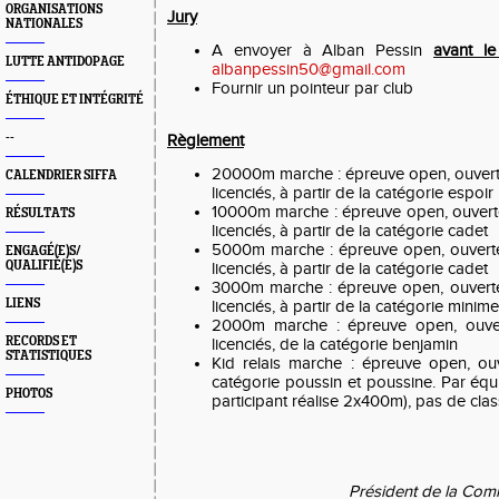
ORGANISATIONS
Jury
NATIONALES
A envoyer à Alban Pessin
avant le
LUTTE ANTIDOPAGE
albanpessin50@gmail.com
Fournir un pointeur par club
ÉTHIQUE ET INTÉGRITÉ
--
Règlement
20000m marche : épreuve open, ouver
CALENDRIER SIFFA
licenciés, à partir de la catégorie espoir
10000m marche : épreuve open, ouver
RÉSULTATS
licenciés, à partir de la catégorie cadet
5000m marche : épreuve open, ouver
ENGAGÉ(E)S/
QUALIFIÉ(E)S
licenciés, à partir de la catégorie cadet
3000m marche : épreuve open, ouver
LIENS
licenciés, à partir de la catégorie minime
2000m marche : épreuve open, ouvert
RECORDS ET
licenciés, de la catégorie benjamin
STATISTIQUES
Kid relais marche : épreuve open, ouv
catégorie poussin et poussine. Par équ
PHOTOS
participant réalise 2x400m), pas de cl
Président de la Com