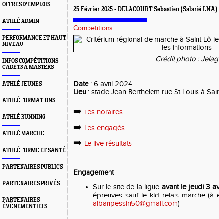
OFFRES D'EMPLOIS
25 Février 2025 - DELACOURT Sebastien (Salarié LNA)
ATHLÉ ADMIN
Competitions
PERFORMANCE ET HAUT
NIVEAU
Crédit photo : Jelag
INFOS COMPÉTITIONS
CADETS À MASTERS
Date
: 6 avril 2024
ATHLÉ JEUNES
Lieu
: stade Jean Berthelem rue St Louis à Sai
ATHLÉ FORMATIONS
➡️
Les horaires
ATHLÉ RUNNING
➡️
Les engagés
ATHLÉ MARCHE
➡️
Le live résultats
ATHLÉ FORME ET SANTÉ
PARTENAIRES PUBLICS
Engagement
PARTENAIRES PRIVÉS
Sur le site de la ligue
avant le jeudi 3 av
épreuves sauf le kid relais marche (à
PARTENAIRES
albanpessin50@gmail.com
)
ÉVÈNEMENTIELS