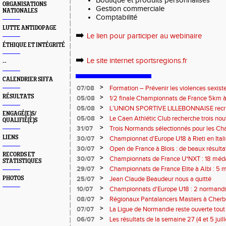
Boutique et produits personnalisés
ORGANISATIONS
Gestion commerciale
NATIONALES
Comptabilité
LUTTE ANTIDOPAGE
➡️
Le lien pour participer au webinaire
ÉTHIQUE ET INTÉGRITÉ
➡️
Le site internet sportsregions.fr
--
CALENDRIER SIFFA
>
07/08
Formation – Prévenir les violences sexiste
: le 26 septembre 2026
RÉSULTATS
>
05/08
1/2 finale Championnats de France 5km à
13 septembre 2026 : les informations
>
05/08
L’UNION SPORTIVE LILLEBONNAISE recrut
ENGAGÉ(E)S/
rentrée 2026
>
05/08
Le Caen Athlétic Club recherche trois nou
QUALIFIÉ(E)S
civique à compter de septembre 2026
>
31/07
Trois Normands sélectionnés pour les 
Eugene !
>
LIENS
30/07
Championnat d'Europe U18 à Rieti en Italie
normands
>
30/07
Open de France à Blois : de beaux résult
RECORDS ET
>
30/07
Championnats de France U*NXT : 18 méda
STATISTIQUES
>
29/07
Championnats de France Elite à Albi : 5 
titres !
>
PHOTOS
25/07
Jean Claude Beaudeur nous a quitté
>
10/07
Championnats d'Europe U18 : 2 normands d
>
08/07
Régionaux Pantalancers Masters à Cherbo
>
07/07
La Ligue de Normandie reste ouverte tout l
>
06/07
Les résultats de la semaine 27 (4 et 5 juil