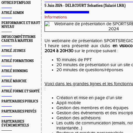
OFFRES D'EMPLOIS
5 Juin 2024 - DELACOURT Sebastien (Salarié LNA)
ATHLÉ ADMIN
Informations
PERFORMANCE ET HAUT
NIVEAU
INFOS COMPÉTITIONS
Un webinaire de présentation SPORTSREGION
CADETS À MASTERS
1 heure sera présenté aux clubs
en visioco
2024 à 20H30
sur le principe suivant :
ATHLÉ JEUNES
10 minutes de PPT
ATHLÉ FORMATIONS
20 minutes de présentation sur un site
20 minutes de questions/réponses
ATHLÉ RUNNING
ATHLÉ MARCHE
Voici dans les grandes lignes et les fonctionn
:
ATHLÉ FORME ET SANTÉ
Création et mise en page d’un site
PARTENAIRES PUBLICS
Appli mobile
Gestion des membres et des équipes
PARTENAIRES PRIVÉS
Gestion des évènements et des inscript
Gestion des adhésions
PARTENAIRES
Les outils de communication (emails, not
ÉVÈNEMENTIELS
instantanée...)