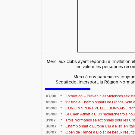
Merci aux clubs ayant répondu à l’invitation e
en valeur les personnes réc
Merci à nos partenaires toujour
Segafredo, Intersport, la Région Normand
>
07/08
Formation – Prévenir les violences sexiste
: le 26 septembre 2026
>
05/08
1/2 finale Championnats de France 5km à
13 septembre 2026 : les informations
>
05/08
L’UNION SPORTIVE LILLEBONNAISE recrut
rentrée 2026
>
05/08
Le Caen Athlétic Club recherche trois nou
civique à compter de septembre 2026
>
31/07
Trois Normands sélectionnés pour les 
Eugene !
>
30/07
Championnat d'Europe U18 à Rieti en Italie
normands
>
30/07
Open de France à Blois : de beaux résult