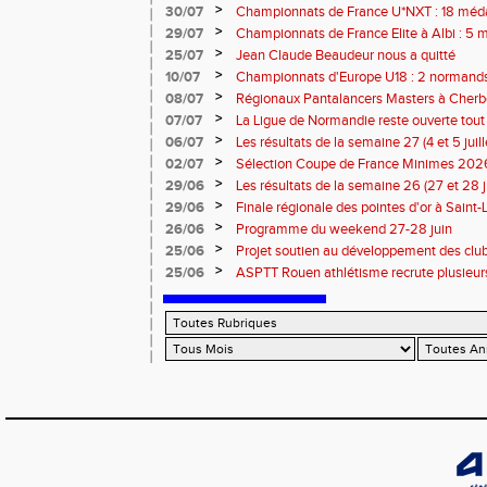
>
30/07
Championnats de France U*NXT : 18 méda
>
29/07
Championnats de France Elite à Albi : 5 
titres !
>
25/07
Jean Claude Beaudeur nous a quitté
>
10/07
Championnats d'Europe U18 : 2 normands d
>
08/07
Régionaux Pantalancers Masters à Cherbo
>
07/07
La Ligue de Normandie reste ouverte tout l
>
06/07
Les résultats de la semaine 27 (4 et 5 juil
>
02/07
Sélection Coupe de France Minimes 202
>
29/06
Les résultats de la semaine 26 (27 et 28 
>
29/06
Finale régionale des pointes d'or à Saint-L
informations
>
26/06
Programme du weekend 27-28 juin
>
25/06
Projet soutien au développement des cl
>
25/06
ASPTT Rouen athlétisme recrute plusieurs