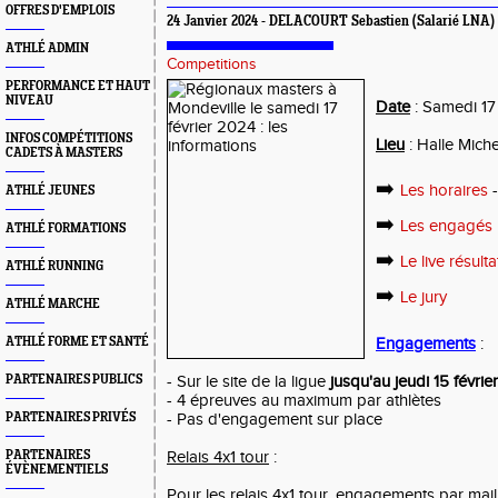
OFFRES D'EMPLOIS
24 Janvier 2024 - DELACOURT Sebastien (Salarié LNA)
ATHLÉ ADMIN
Competitions
PERFORMANCE ET HAUT
NIVEAU
Date
: Samedi 17
INFOS COMPÉTITIONS
Lieu
: Halle Mich
CADETS À MASTERS
➡️
Les horaires
-
ATHLÉ JEUNES
➡️
Les engagés
ATHLÉ FORMATIONS
➡️
Le live résulta
ATHLÉ RUNNING
➡️
Le jury
ATHLÉ MARCHE
ATHLÉ FORME ET SANTÉ
Engagements
:
PARTENAIRES PUBLICS
- Sur le site de la ligue
jusqu'au jeudi 15 févri
- 4 épreuves au maximum par athlètes
PARTENAIRES PRIVÉS
- Pas d'engagement sur place
PARTENAIRES
Relais 4x1 tour
:
ÉVÈNEMENTIELS
Pour les relais 4x1 tour, engagements par mai