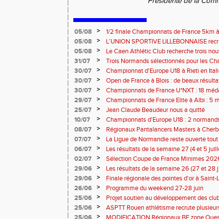
Présidente de la Com
>
05/08
1/2 finale Championnats de France 5km à
13 septembre 2026 : les informations
>
05/08
L’UNION SPORTIVE LILLEBONNAISE recrut
rentrée 2026
>
05/08
Le Caen Athlétic Club recherche trois nou
civique à compter de septembre 2026
>
31/07
Trois Normands sélectionnés pour les 
Eugene !
>
30/07
Championnat d'Europe U18 à Rieti en Italie
normands
>
30/07
Open de France à Blois : de beaux résult
>
30/07
Championnats de France U*NXT : 18 méda
>
29/07
Championnats de France Elite à Albi : 5 
titres !
>
25/07
Jean Claude Beaudeur nous a quitté
>
10/07
Championnats d'Europe U18 : 2 normands d
>
08/07
Régionaux Pantalancers Masters à Cherbo
>
07/07
La Ligue de Normandie reste ouverte tout l
>
06/07
Les résultats de la semaine 27 (4 et 5 juil
>
02/07
Sélection Coupe de France Minimes 202
>
29/06
Les résultats de la semaine 26 (27 et 28 
>
29/06
Finale régionale des pointes d'or à Saint-L
informations
>
26/06
Programme du weekend 27-28 juin
>
25/06
Projet soutien au développement des cl
>
25/06
ASPTT Rouen athlétisme recrute plusieurs
>
25/06
MODIFICATION Régionaux BE zone Ouest 