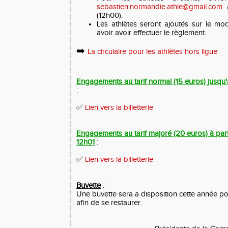
sebastien.normandie.athle@gmail.com
a
(12h00).
Les athlètes seront ajoutés sur le m
avoir avoir effectuer le règlement.
➡️
La circulaire pour les athlètes hors ligue
Engagements au tarif normal (15 euros) jusqu'a
:
✅
Lien vers la billetterie
Engagements au tarif majoré (20 euros) à partir
12h01
:
✅
Lien vers la billetterie
Buvette
:
Une buvette sera a disposition cette année pour
afin de se restaurer.