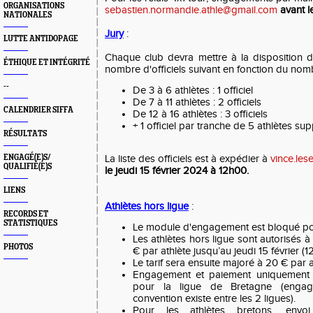
ORGANISATIONS
sebastien.normandie.athle@gmail.com
avant l
NATIONALES
Jury
:
LUTTE ANTIDOPAGE
Chaque club devra mettre à la disposition d
ÉTHIQUE ET INTÉGRITÉ
nombre d'officiels suivant en fonction du nombr
--
De 3 à 6 athlètes : 1 officiel
De 7 à 11 athlètes : 2 officiels
CALENDRIER SIFFA
De 12 à 16 athlètes : 3 officiels
+ 1 officiel par tranche de 5 athlètes su
RÉSULTATS
ENGAGÉ(E)S/
La liste des officiels est à expédier à
vince.le
QUALIFIÉ(E)S
le jeudi 15 février 2024 à 12h00.
LIENS
Athlètes hors ligue
:
RECORDS ET
STATISTIQUES
Le module d'engagement est bloqué pour
Les athlètes hors ligue sont autorisés à
PHOTOS
€ par athlète jusqu’au jeudi 15 février (
Le tarif sera ensuite majoré à 20 € par a
Engagement et paiement uniquement
pour la ligue de Bretagne (engag
convention existe entre les 2 ligues).
Pour les athlètes bretons, env