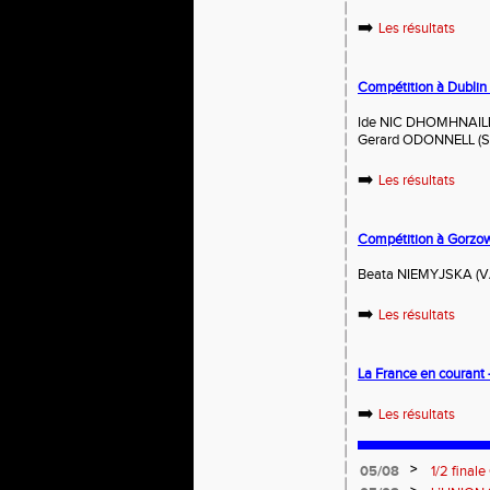
➡️
Les résultats
Compétition à Dublin (
Ide NIC DHOMHNAILL 
Gerard ODONNELL (SPN
➡️
Les résultats
Compétition à Gorzow
Beata NIEMYJSKA (VA
➡️
Les résultats
La France en courant -
➡️
Les résultats
>
05/08
1/2 final
13 septem