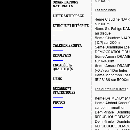
sur 100m
ORGANISATIONS
NATIONALES
Les finalistes
:
LUTTE ANTIDOPAGE
4ème Claudine NJAR
sur 100m
ÉTHIQUE ET INTÉGRITÉ
4ème Sie Fahige K
au disque
--
5ème Claudine NJA
(-0.7) sur 200m
CALENDRIER SIFFA
5ème Dominique Las
DEMOCRATIQUE DU C
RÉSULTATS
5ème Amara DRAME 
sur 4x400m
ENGAGÉ(E)S/
6ème Amara DRAME 
QUALIFIÉ(E)S
(+0.7) sur 110m haies
6ème Mahaman Tass
LIENS
15'28''89 sur 5000m
Les autres résultats
:
RECORDS ET
STATISTIQUES
9ème Lys MENDY (AM
PHOTOS
11ème Abdoul Kader
sur semi-marathon
Demi-finale : Domin
REPUBLIQUE DEMOCRA
Demi-finale : Domin
REPUBLIQUE DEMOCRA