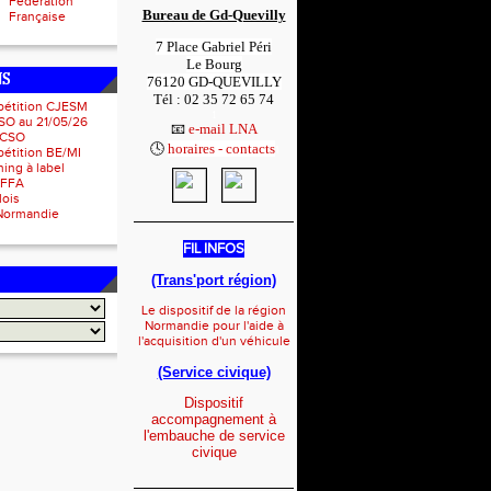
Fédération
Bureau de Gd-Quevilly
Française
7 Place Gabriel Péri
Le Bourg
NS
76120 GD-QUEVILLY
Tél : 02 35 72 65 74
pétition CJESM
1
SO au 21/05/26
📧
e-mail LNA
 CSO
🕓
horaires - contacts
1
étition BE/MI
ing à label
IFFA
lois
Normandie
_____________________
FIL INFOS
(Trans'port région)
Le dispositif de la région
Normandie pour l'aide à
l'acquisition d'un véhicule
(Service civique)
Dispositif
accompagnement à
l'embauche de service
civique
_____________________