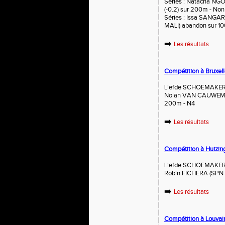
Séries : Natacha N
(-0.2) sur 200m - Non
Séries : Issa SANG
MALI) abandon sur 1
➡️
Les résultats
Compétition à Bruxell
Liefde SCHOEMAKER 
Nolan VAN CAUWEMBE
200m - N4
➡️
Les résultats
Compétition à Huizin
Liefde SCHOEMAKER (
Robin FICHERA (SPN 
➡️
Les résultats
Compétition à Louvain