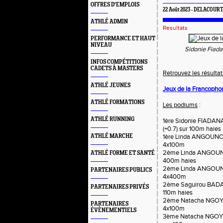
OFFRES D'EMPLOIS
22 Août 2023 - DELACOURT 
ATHLÉ ADMIN
Resultats
PERFORMANCE ET HAUT
NIVEAU
Sidonie Fiada
INFOS COMPÉTITIONS
CADETS À MASTERS
Retrouvez les résulta
ATHLÉ JEUNES
Jeux de la Francopho
ATHLÉ FORMATIONS
Les podiums
:
ATHLÉ RUNNING
1ère Sidonie FIAD
(+0.7) sur 100m haies
ATHLÉ MARCHE
1ère Linda ANGOUNO
4x100m
2ème Linda ANGOUN
ATHLÉ FORME ET SANTÉ
400m haies
2ème Linda ANGOUNO
PARTENAIRES PUBLICS
4x400m
2ème Saguirou BADAM
PARTENAIRES PRIVÉS
110m haies
2ème Natacha NGOYE
PARTENAIRES
4x100m
ÉVÈNEMENTIELS
3ème Natacha NGOYE 