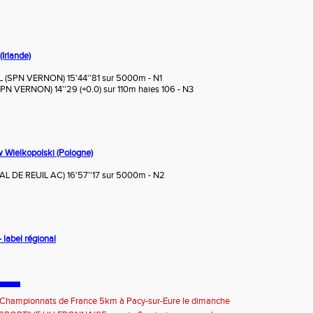
Irlande)
(SPN VERNON) 15'44''81 sur 5000m - N1
 VERNON) 14''29 (+0.0) sur 110m haies 106 - N3
 Wielkopolski (Pologne)
L DE REUIL AC) 16'57''17 sur 5000m - N2
 label régional
e Championnats de France 5km à Pacy-sur-Eure le dimanche
bre 2026 : les informations