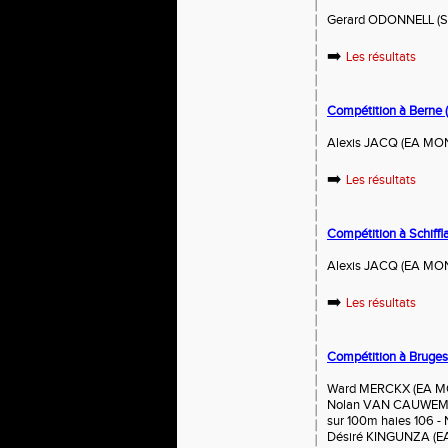
Gerard ODONNELL (SPN
➡️
Les résultats
Compétition à Berne (
Alexis JACQ (EA MON
➡️
Les résultats
Compétition à Schiff
Alexis JACQ (EA MON
➡️
Les résultats
Compétition à Bruges
Ward MERCKX (EA MON
Nolan VAN CAUWEMB
sur 100m haies 106 - 
Désiré KINGUNZA (EA