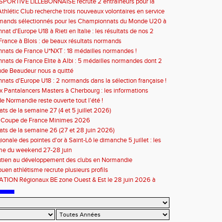
SPORTIVE LILLEBONNAISE recrute 2 entraineurs pour la
2026
thlétic Club recherche trois nouveaux volontaires en service
à compter de septembre 2026
rmands sélectionnés pour les Championnats du Monde U20 à
at d'Europe U18 à Rieti en Italie : les résultats de nos 2
s
rance à Blois : de beaux résultats normands
ats de France U*NXT : 18 médailles normandes !
ats de France Elite à Albi : 5 médailles normandes dont 2
de Beaudeur nous a quitté
ats d'Europe U18 : 2 normands dans la sélection française !
 Pantalancers Masters à Cherbourg : les informations
de Normandie reste ouverte tout l’été !
ats de la semaine 27 (4 et 5 juillet 2026)
n Coupe de France Minimes 2026
tats de la semaine 26 (27 et 28 juin 2026)
ionale des pointes d'or à Saint-Lô le dimanche 5 juillet : les
ons
e du weekend 27-28 juin
utien au développement des clubs en Normandie
en athlétisme recrute plusieurs profils
TION Régionaux BE zone Ouest & Est le 28 juin 2026 à
 : les informations