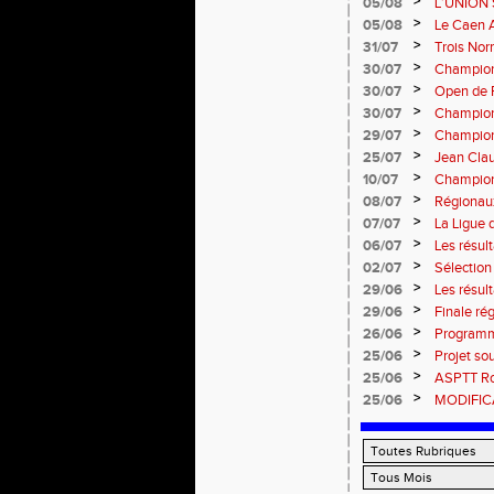
>
05/08
L’UNION 
rentrée 
>
05/08
Le Caen A
civique 
>
31/07
Trois No
Eugene !
>
30/07
Championn
normand
>
30/07
Open de F
>
30/07
Championn
>
29/07
Championn
titres !
>
25/07
Jean Clau
>
10/07
Championn
>
08/07
Régionaux
>
07/07
La Ligue 
>
06/07
Les résult
>
02/07
Sélectio
>
29/06
Les résul
>
29/06
Finale rég
informati
>
26/06
Programm
>
25/06
Projet so
>
25/06
ASPTT Rou
>
25/06
MODIFICA
Coutances