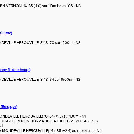
 VERNON) 14''35 (-1.0) sur 110m haies 106 - N3
Suisse)
DEVILLE HEROUVILLE) 3'48''70 sur 1500m - N3
lange (Luxembourg)
DEVILLE HEROUVILLE) 3'48''34 sur 1500m - N3
 (Belgique)
DEVILLE HEROUVILLE) 10''34 (+1.5) sur 100m - N1
ERGHE (ROUEN NORMANDIE ATHLETISME) 13''66 (+2.0)
N1
 MONDEVILLE HEROUVILLE) 14m85 (+2.4) au triple saut - N4