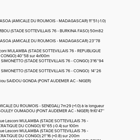
ASOA (AMICALE DU ROUMOIS - MADAGASCAR) 11''51 (-1.0)
AMBOU (STADE SOTTEVILLAIS 76 - BURKINA FASO) 50m82
RASOA (AMICALE DU ROUMOIS - MADAGASCAR) 23''78
coni MULAMBA (STADE SOTTEVILLAIS 76 - REPUBLIQUE
ONGO) 40''58 sur 4x100m
SIMONETTO (STADE SOTTEVILLAIS 76 - CONGO) 3'16''94
SIMONETTO (STADE SOTTEVILLAIS 76 - CONGO) 14''26
iou SAIDOU GONDA (PONT AUDEMER AC - NIGER)
ICALE DU ROUMOIS - SENEGAL) 7m29 (+1.0) à la longueur
 SOULEY OUMADOU (PONT AUDEMER AC - NIGER) 1h10'47''
ique Lasconi MULAMBA (STADE SOTTEVILLAIS 76 -
TIQUE DU CONGO) 10''65 (-0.4) sur 100m
ique Lasconi MULAMBA (STADE SOTTEVILLAIS 76 -
TIQUE DU CONGO) 21''16 (+0.8) sur 200m