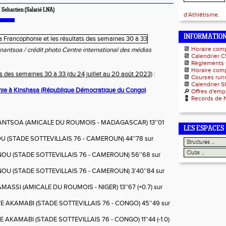
Sebastien (Salarié LNA)
d'Athlétisme.
INFORMATIO
📆
Horaire com
nantsoa / crédit photo Centre international des médias
📆
Calendrier C
📆
Règlements
📆
Horaire comp
ts des semaines 30 à 33 (du 24 juillet au 20 août 2023)
:
📆
Courses runn
📆
Calendrier S
nie à Kinshasa (République Démocratique du Congo)
🔎
Offres d'emp
💈
Records de 
ANANTSOA (AMICALE DU ROUMOIS - MADAGASCAR) 13''01
LES ESPACES
U (STADE SOTTEVILLAIS 76 - CAMEROUN) 44''78 sur
OU (STADE SOTTEVILLAIS 76 - CAMEROUN) 56''68 sur
U (STADE SOTTEVILLAIS 76 - CAMEROUN) 3'40''84 sur
ASSI (AMICALE DU ROUMOIS - NIGER) 13''67 (+0.7) sur
 AKAMABI (STADE SOTTEVILLAIS 76 - CONGO) 45''49 sur
AKAMABI (STADE SOTTEVILLAIS 76 - CONGO) 11''44 (-1.0)