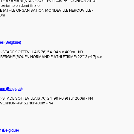
GOYE AKAMABI (STADE SOTTEVILLAIS 76 - CONGO) 23''01
 partante en demi-finale
ARE (ATHLE ORGANISATION MONDEVILLE HEROUVILLE -
00m
es (Belgique)
(STADE SOTTEVILLAIS 76) 54''94 sur 400m - N3
RGHE (ROUEN NORMANDIE ATHLETISME) 22''13 (+1.7) sur
gen (Belgique)
STADE SOTTEVILLAIS 76) 24''99 (-0.9) sur 200m - N4
VERNON) 49''52 sur 400m - N4
 (Belgique)