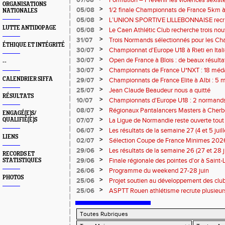
07/08
Formation – Prévenir les violences sexiste
ORGANISATIONS
: le 26 septembre 2026
>
05/08
1/2 finale Championnats de France 5km à
NATIONALES
13 septembre 2026 : les informations
>
05/08
L’UNION SPORTIVE LILLEBONNAISE recrut
rentrée 2026
LUTTE ANTIDOPAGE
>
05/08
Le Caen Athlétic Club recherche trois nou
civique à compter de septembre 2026
>
31/07
Trois Normands sélectionnés pour les 
ÉTHIQUE ET INTÉGRITÉ
Eugene !
>
30/07
Championnat d'Europe U18 à Rieti en Italie
normands
>
30/07
Open de France à Blois : de beaux résult
--
>
30/07
Championnats de France U*NXT : 18 méda
>
CALENDRIER SIFFA
29/07
Championnats de France Elite à Albi : 5 
titres !
>
25/07
Jean Claude Beaudeur nous a quitté
RÉSULTATS
>
10/07
Championnats d'Europe U18 : 2 normands d
>
08/07
Régionaux Pantalancers Masters à Cherbo
ENGAGÉ(E)S/
>
QUALIFIÉ(E)S
07/07
La Ligue de Normandie reste ouverte tout l
>
06/07
Les résultats de la semaine 27 (4 et 5 juil
LIENS
>
02/07
Sélection Coupe de France Minimes 202
>
29/06
Les résultats de la semaine 26 (27 et 28 
RECORDS ET
>
29/06
Finale régionale des pointes d'or à Saint-L
STATISTIQUES
informations
>
26/06
Programme du weekend 27-28 juin
PHOTOS
>
25/06
Projet soutien au développement des cl
>
25/06
ASPTT Rouen athlétisme recrute plusieurs