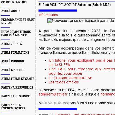
OFFRES D'EMPLOIS
21 Août 2023 - DELACOURT Sebastien (Salarié LNA)
ATHLÉ ADMIN
Informations
PERFORMANCE ET HAUT
NIVEAU
A partir du 1er septembre 2023, le Par
INFOS COMPÉTITIONS
remplacera à la fois le questionnaire santé et
CADETS À MASTERS
les licenciés majeurs (pas de changement pour
ATHLÉ JEUNES
Afin de vous accompagner dans vos démarche
(renouvellements et nouvelles adhésions), vou
ATHLÉ FORMATIONS
Un tutoriel vous expliquant pas à pas 
ATHLÉ RUNNING
sur le SI-FFA
Une FAQ pour répondre aux différe
ATHLÉ MARCHE
pourriez vous poser
La circulaire administrative
ATHLÉ FORME ET SANTÉ
Les textes officiels
PARTENAIRES PUBLICS
Le service clubs FFA reste à votre disposit
adherent@athle.fr
ainsi que la ligue à
normandi
PARTENAIRES PRIVÉS
Nous vous souhaitons à tous une bonne saisie
PARTENAIRES
ÉVÈNEMENTIELS
>