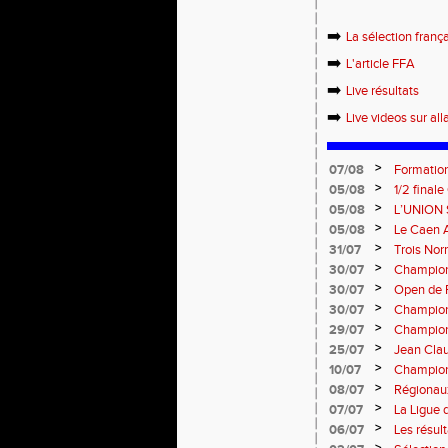
➡️
La sélection franç
➡️
L'article FFA
➡️
Live résultats
➡️
Live videos sur alla
>
07/08
Formation
: le 26 
>
05/08
1/2 final
13 septem
>
05/08
L’UNION 
rentrée 
>
05/08
Le Caen A
civique 
>
31/07
Trois No
Eugene !
>
30/07
Championn
normand
>
30/07
Open de F
>
30/07
Championn
>
29/07
Championn
titres !
>
25/07
Jean Clau
>
10/07
Championn
>
08/07
Régionaux
>
07/07
La Ligue 
>
06/07
Les résult