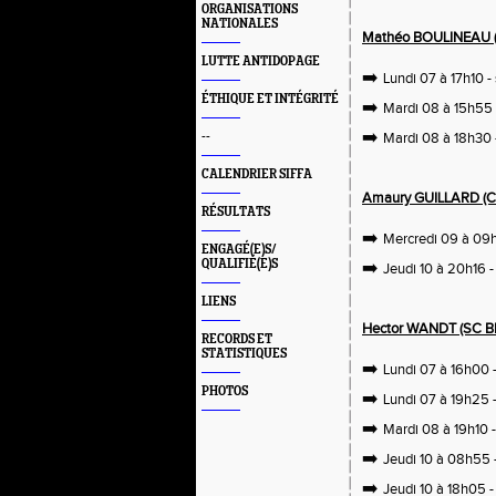
ORGANISATIONS
NATIONALES
Mathéo BOULINEAU (S
LUTTE ANTIDOPAGE
➡️
Lundi 07 à 17h10 - 
ÉTHIQUE ET INTÉGRITÉ
➡️
Mardi 08 à 15h55 -
➡️
--
Mardi 08 à 18h30 -
CALENDRIER SIFFA
Amaury GUILLARD (C
RÉSULTATS
➡️
Mercredi 09 à 09h
ENGAGÉ(E)S/
QUALIFIÉ(E)S
➡️
Jeudi 10 à 20h16 - 
LIENS
Hector WANDT (SC BE
RECORDS ET
STATISTIQUES
➡️
Lundi 07 à 16h00 
PHOTOS
➡️
Lundi 07 à 19h25 -
➡️
Mardi 08 à 19h10 -
➡️
Jeudi 10 à 08h55 
➡️
Jeudi 10 à 18h05 -