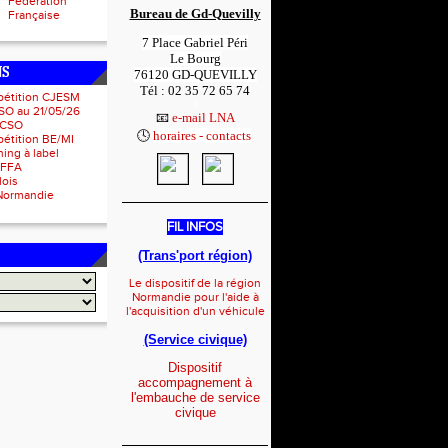
Fédération
Bureau de Gd-Quevilly
Française
7 Place Gabriel Péri
Le Bourg
NS
76120 GD-QUEVILLY
Tél : 02 35 72 65 74
pétition CJESM
1
SO au 21/05/26
📧
e-mail LNA
 CSO
🕓
horaires - contacts
1
étition BE/MI
ing à label
IFFA
lois
Normandie
_____________________
FIL INFOS
(Trans'port région)
Le dispositif de la région
Normandie pour l'aide à
l'acquisition d'un véhicule
(Service civique)
Dispositif
accompagnement à
l'embauche de service
civique
_____________________