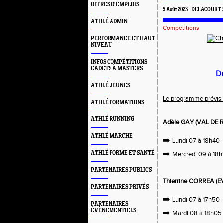
OFFRES D'EMPLOIS
5 Août 2023 - DELACOURT S
ATHLÉ ADMIN
Competitions
PERFORMANCE ET HAUT
NIVEAU
INFOS COMPÉTITIONS
CADETS À MASTERS
Du
ATHLÉ JEUNES
Le programme prévisi
ATHLÉ FORMATIONS
ATHLÉ RUNNING
Adèle GAY (VAL DE R
ATHLÉ MARCHE
➡️
Lundi 07 à 18h40 -
➡️
ATHLÉ FORME ET SANTÉ
Mercredi 09 à 18h2
PARTENAIRES PUBLICS
Thierrine CORREA (EV
PARTENAIRES PRIVÉS
➡️
Lundi 07 à 17h50 -
PARTENAIRES
ÉVÈNEMENTIELS
➡️
Mardi 08 à 18h05 -