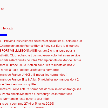
aise
thletics.tv
 – Prévenir les violences sexistes et sexuelles au sein du club
septembre 2026
e Championnats de France 5km à Pacy-sur-Eure le dimanche
bre 2026 : les informations
SPORTIVE LILLEBONNAISE recrute 2 entraineurs pour la
2026
thlétic Club recherche trois nouveaux volontaires en service
à compter de septembre 2026
rmands sélectionnés pour les Championnats du Monde U20 à
at d'Europe U18 à Rieti en Italie : les résultats de nos 2
s
rance à Blois : de beaux résultats normands
ats de France U*NXT : 18 médailles normandes !
ats de France Elite à Albi : 5 médailles normandes dont 2
de Beaudeur nous a quitté
ats d'Europe U18 : 2 normands dans la sélection française !
 Pantalancers Masters à Cherbourg : les informations
de Normandie reste ouverte tout l’été !
ats de la semaine 27 (4 et 5 juillet 2026)