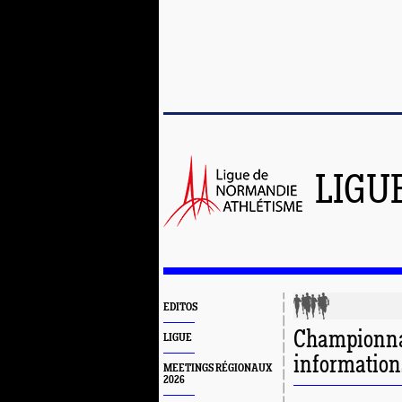
LIGU
EDITOS
Championnat
LIGUE
information
MEETINGS RÉGIONAUX
2026