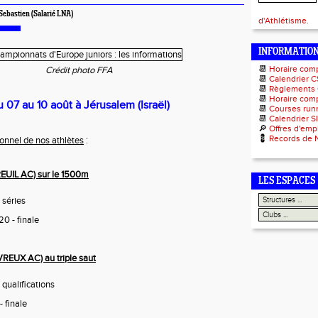
ebastien (Salarié LNA)
d'Athlétisme.
INFORMATIO
📆
Horaire com
Crédit photo FFA
📆
Calendrier C
📆
Règlements
📆
Horaire comp
 07 au 10 août à Jérusalem (Israël)
📆
Courses runn
📆
Calendrier S
🔎
Offres d'emp
💈
Records de 
onnel de nos athlètes
:
EUIL AC) sur le 1500m
LES ESPACES
 séries
0 - finale
REUX AC) au triple saut
 qualifications
 finale