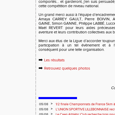
comportés… et garderont, j’en suis persuadé
cette compétition de niveau national.
Un grand merci aussi à l’équipe d’encadrem
Amaya CARREY GAULT, Pierre BOIVIN, Aur
GAINE, Simon GANNE, Philippe LABBÉ, Lucci
Maël REVERT pour leurs aides précieuses
aventure et leurs contribution collectives aux 
Merci aux élus de la Ligue d’accorder toujour
participation à un tel évènement et à l’
conséquent pour une telle organisation.
➡️
Les résultats
➡️
Retrouvez quelques photos
Co
>
05/08
1/2 finale Championnats de France 5km à
13 septembre 2026 : les informations
>
05/08
L’UNION SPORTIVE LILLEBONNAISE recrut
rentrée 2026
>
05/08
Le Caen Athlétic Club recherche trois nou