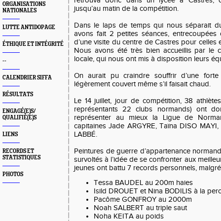
retrouva donc dans un lycée à Castres, 
ORGANISATIONS
jusqu’au matin de la compétition.
NATIONALES
Dans le laps de temps qui nous séparait du 
LUTTE ANTIDOPAGE
avons fait 2 petites séances, entrecoupées
d’une visite du centre de Castres pour celles e
ÉTHIQUE ET INTÉGRITÉ
Nous avons été très bien accueillis par le clu
locale, qui nous ont mis à disposition leurs éq
--
On aurait pu craindre souffrir d’une forte
CALENDRIER SIFFA
légèrement couvert même s’il faisait chaud.
RÉSULTATS
Le 14 juillet, jour de compétition, 38 athlète
représentants 22 clubs normands) ont d
ENGAGÉ(E)S/
représenter au mieux la Ligue de Norman
QUALIFIÉ(E)S
capitaines Jade ARGYRE, Taïna DISO MAYI, 
LABBÉ.
LIENS
Peintures de guerre d’appartenance normande 
RECORDS ET
STATISTIQUES
survoltés à l’idée de se confronter aux meille
jeunes ont battu 7 records personnels, malgré 
PHOTOS
Tessa BAUDEL au 200m haies
Isild DROUET et Nina BODILIS à la per
Pacôme GONFROY au 2000m
Noah SALBERT au triple saut
Noha KEITA au poids