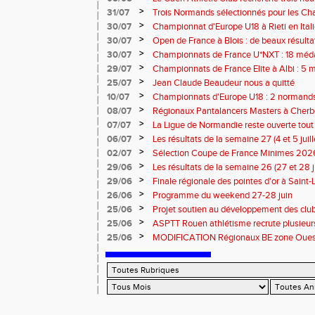
civique à compter de septembre 2026
>
31/07
Trois Normands sélectionnés pour les 
Eugene !
>
30/07
Championnat d'Europe U18 à Rieti en Italie
normands
>
30/07
Open de France à Blois : de beaux résult
>
30/07
Championnats de France U*NXT : 18 méda
>
29/07
Championnats de France Elite à Albi : 5 
titres !
>
25/07
Jean Claude Beaudeur nous a quitté
>
10/07
Championnats d'Europe U18 : 2 normands d
>
08/07
Régionaux Pantalancers Masters à Cherbo
>
07/07
La Ligue de Normandie reste ouverte tout l
>
06/07
Les résultats de la semaine 27 (4 et 5 juil
>
02/07
Sélection Coupe de France Minimes 202
>
29/06
Les résultats de la semaine 26 (27 et 28 
>
29/06
Finale régionale des pointes d'or à Saint-L
informations
>
26/06
Programme du weekend 27-28 juin
>
25/06
Projet soutien au développement des cl
>
25/06
ASPTT Rouen athlétisme recrute plusieurs
>
25/06
MODIFICATION Régionaux BE zone Ouest 
Coutances : les informations