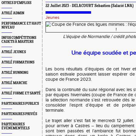
OFFRES D'EMPLOIS
22 Juillet 2023 - DELACOURT Sebastien (Salarié LNA)
ATHLÉ ADMIN
Jeunes
PERFORMANCE ET HAUT
NIVEAU
L'équipe de Normandie / crédit phot
INFOS COMPÉTITIONS
CADETS À MASTERS
Une équipe soudée et pe
ATHLÉ JEUNES
ATHLÉ FORMATIONS
Les bons résultats d’équipes de cet hiver e
ATHLÉ RUNNING
saison estivale pouvaient laisser espérer de
coupe de France 2023.
ATHLÉ MARCHE
Dans la continuité du suivi régional avec les 
ATHLÉ FORME ET SANTÉ
par équipes hivernales (coupe de France de cr
la sélection normande s’est retrouvée dès le m
PARTENAIRES PUBLICS
consolider l’esprit d’équipe et de prépa
terminale.
PARTENAIRES PRIVÉS
Le trajet aller s’est fait le mercredi 12 juill
PARTENAIRES
pour arriver à Castres – lieu du campement
ÉVÈNEMENTIELS
sont bien passées et l’ambiance fut bonne