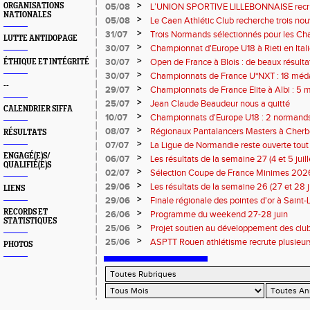
13 septembre 2026 : les informations
>
ORGANISATIONS
05/08
L’UNION SPORTIVE LILLEBONNAISE recrut
NATIONALES
rentrée 2026
>
05/08
Le Caen Athlétic Club recherche trois nou
civique à compter de septembre 2026
>
31/07
Trois Normands sélectionnés pour les 
LUTTE ANTIDOPAGE
Eugene !
>
30/07
Championnat d'Europe U18 à Rieti en Italie
normands
>
30/07
Open de France à Blois : de beaux résult
ÉTHIQUE ET INTÉGRITÉ
>
30/07
Championnats de France U*NXT : 18 méda
--
>
29/07
Championnats de France Elite à Albi : 5 
titres !
>
25/07
Jean Claude Beaudeur nous a quitté
CALENDRIER SIFFA
>
10/07
Championnats d'Europe U18 : 2 normands d
>
08/07
Régionaux Pantalancers Masters à Cherbo
RÉSULTATS
>
07/07
La Ligue de Normandie reste ouverte tout l
ENGAGÉ(E)S/
>
06/07
Les résultats de la semaine 27 (4 et 5 juil
QUALIFIÉ(E)S
>
02/07
Sélection Coupe de France Minimes 202
>
29/06
Les résultats de la semaine 26 (27 et 28 
LIENS
>
29/06
Finale régionale des pointes d'or à Saint-L
informations
RECORDS ET
>
26/06
Programme du weekend 27-28 juin
STATISTIQUES
>
25/06
Projet soutien au développement des cl
>
25/06
ASPTT Rouen athlétisme recrute plusieurs
PHOTOS