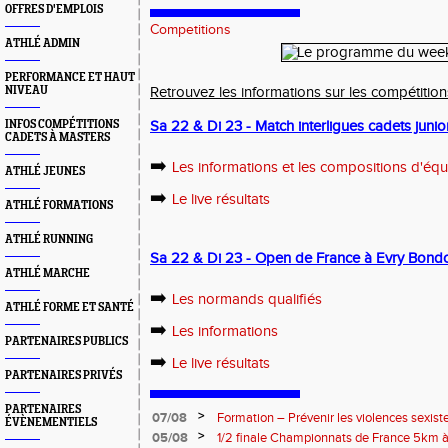
OFFRES D'EMPLOIS
Competitions
ATHLÉ ADMIN
PERFORMANCE ET HAUT
NIVEAU
Retrouvez les informations sur les compétiti
INFOS COMPÉTITIONS
Sa 22 & Di 23 - Match interligues cadets junio
CADETS À MASTERS
➡️
Les informations et les compositions d'éq
ATHLÉ JEUNES
➡️
Le live résultats
ATHLÉ FORMATIONS
ATHLÉ RUNNING
Sa 22 & Di 23 - Open de France à Evry Bond
ATHLÉ MARCHE
➡️
Les normands qualifiés
ATHLÉ FORME ET SANTÉ
➡️
Les informations
PARTENAIRES PUBLICS
➡️
Le live résultats
PARTENAIRES PRIVÉS
PARTENAIRES
>
07/08
Formation – Prévenir les violences sexiste
ÉVÈNEMENTIELS
: le 26 septembre 2026
>
05/08
1/2 finale Championnats de France 5km à