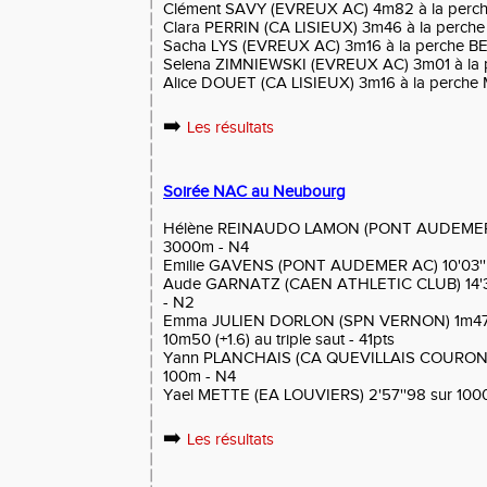
Clément SAVY (EVREUX AC) 4m82 à la perch
Clara PERRIN (CA LISIEUX) 3m46 à la perche
Sacha LYS (EVREUX AC) 3m16 à la perche BE
Selena ZIMNIEWSKI (EVREUX AC) 3m01 à la p
Alice DOUET (CA LISIEUX) 3m16 à la perche 
➡️
Les résultats
Soirée NAC au Neubourg
Hélène REINAUDO LAMON (PONT AUDEMER AC
3000m - N4
Emilie GAVENS (PONT AUDEMER AC) 10'03''
Aude GARNATZ (CAEN ATHLETIC CLUB) 14'3
- N2
Emma JULIEN DORLON (SPN VERNON) 1m47 à l
10m50 (+1.6) au triple saut - 41pts
Yann PLANCHAIS (CA QUEVILLAIS COURONNAIS
100m - N4
Yael METTE (EA LOUVIERS) 2'57''98 sur 100
➡️
Les résultats