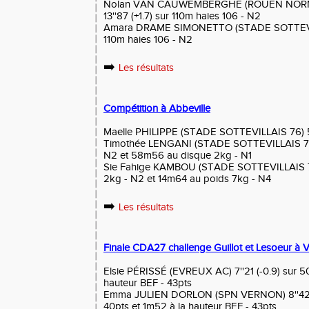
Nolan VAN CAUWEMBERGHE (ROUEN NOR
13''87 (+1.7) sur 110m haies 106 - N2
Amara DRAME SIMONETTO (STADE SOTTEVILLAI
110m haies 106 - N2
➡️
Les résultats
Compétition à Abbeville
Maelle PHILIPPE (STADE SOTTEVILLAIS 76) 5
Timothée LENGANI (STADE SOTTEVILLAIS 76
N2 et 58m56 au disque 2kg - N1
Sie Fahige KAMBOU (STADE SOTTEVILLAIS 
2kg - N2 et 14m64 au poids 7kg - N4
➡️
Les résultats
Finale CDA27 challenge Guillot et Lesoeur à V
Elsie PÉRISSÉ (EVREUX AC) 7''21 (-0.9) sur 5
hauteur BEF - 43pts
Emma JULIEN DORLON (SPN VERNON) 8''42 (+
40pts et 1m52 à la hauteur BEF - 43pts