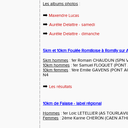
Les albums photos
:
➡️
Maxendre Lucas
➡️
Aurélie Delattre - samedi
➡️
Aurélie Delattre - dimanche
5km et 10km Foulée Romilloise à Romilly sur A
5km hommes
: 1er Romain CHAUDUN (SPN VE
10km hommes
: 1er Samuel FLOQUET (PONT 
10km femmes
: 1ère Emilie GAVENS (PONT AU
N4
➡️
Les résultats
10km de Falaise - label régional
Hommes
: 1er Loïc LETELLIER (AS TOURLAVILL
Femmes
: 2ème Karine CHERON (CAEN ATHLE