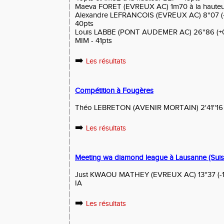
Maeva FORET (EVREUX AC) 1m70 à la hauteur
Alexandre LEFRANCOIS (EVREUX AC) 8''07 (-1
40pts
Louis LABBE (PONT AUDEMER AC) 26''86 (+0.
MIM - 41pts
➡️
Les résultats
Compétition à Fougères
Théo LEBRETON (AVENIR MORTAIN) 2'41''16 
➡️
Les résultats
Meeting wa diamond league à Lausanne (Suis
Just KWAOU MATHEY (EVREUX AC) 13''37 (-1.0
IA
➡️
Les résultats