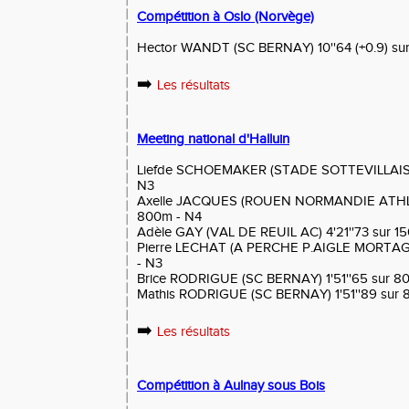
Compétition à Oslo (Norvège)
Hector WANDT (SC BERNAY) 10''64 (+0.9) su
➡️
Les résultats
Meeting national d'Halluin
Liefde SCHOEMAKER (STADE SOTTEVILLAIS 7
N3
Axelle JACQUES (ROUEN NORMANDIE ATHLET
800m - N4
Adèle GAY (VAL DE REUIL AC) 4'21''73 sur 1
Pierre LECHAT (A PERCHE P.AIGLE MORTAGNE
- N3
Brice RODRIGUE (SC BERNAY) 1'51''65 sur 8
Mathis RODRIGUE (SC BERNAY) 1'51''89 sur 
➡️
Les résultats
Compétition à Aulnay sous Bois