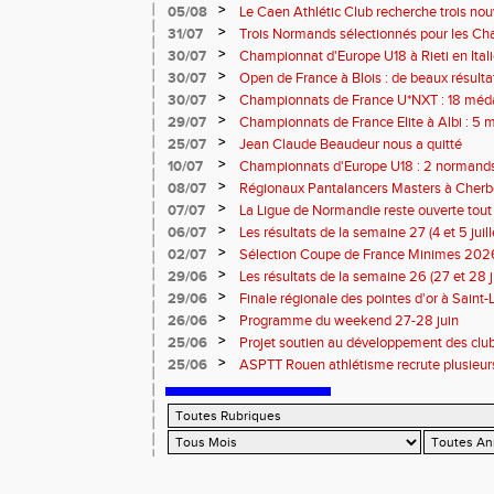
rentrée 2026
>
05/08
Le Caen Athlétic Club recherche trois nou
civique à compter de septembre 2026
>
31/07
Trois Normands sélectionnés pour les 
Eugene !
>
30/07
Championnat d'Europe U18 à Rieti en Italie
normands
>
30/07
Open de France à Blois : de beaux résult
>
30/07
Championnats de France U*NXT : 18 méda
>
29/07
Championnats de France Elite à Albi : 5 
titres !
>
25/07
Jean Claude Beaudeur nous a quitté
>
10/07
Championnats d'Europe U18 : 2 normands d
>
08/07
Régionaux Pantalancers Masters à Cherbo
>
07/07
La Ligue de Normandie reste ouverte tout l
>
06/07
Les résultats de la semaine 27 (4 et 5 juil
>
02/07
Sélection Coupe de France Minimes 202
>
29/06
Les résultats de la semaine 26 (27 et 28 
>
29/06
Finale régionale des pointes d'or à Saint-L
informations
>
26/06
Programme du weekend 27-28 juin
>
25/06
Projet soutien au développement des cl
>
25/06
ASPTT Rouen athlétisme recrute plusieurs