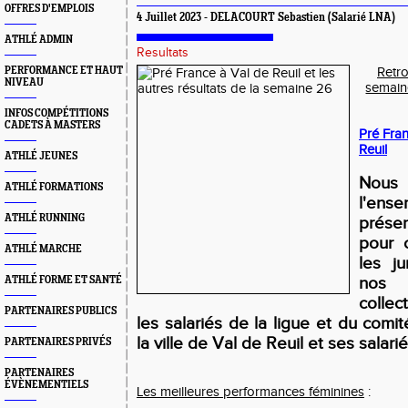
OFFRES D'EMPLOIS
4 Juillet 2023 - DELACOURT Sebastien (Salarié LNA)
ATHLÉ ADMIN
Resultats
PERFORMANCE ET HAUT
Retro
NIVEAU
semaine
INFOS COMPÉTITIONS
CADETS À MASTERS
Pré Fran
Reuil
ATHLÉ JEUNES
Nous 
ATHLÉ FORMATIONS
l'ens
ATHLÉ RUNNING
prés
pour c
ATHLÉ MARCHE
les ju
nos 
ATHLÉ FORME ET SANTÉ
collec
PARTENAIRES PUBLICS
les salariés de la ligue et du comi
la ville de Val de Reuil et ses salar
PARTENAIRES PRIVÉS
PARTENAIRES
ÉVÈNEMENTIELS
Les meilleures performances féminines
: