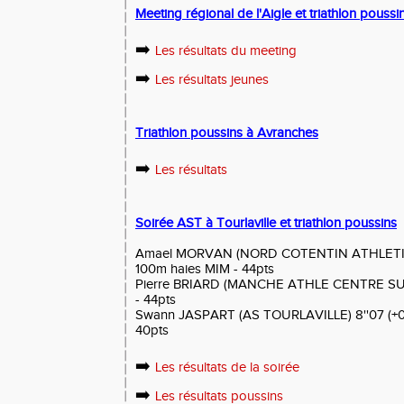
Meeting régional de l'Aigle et triathlon pouss
➡️
Les résultats du meeting
➡️
Les résultats jeunes
Triathlon poussins à Avranches
➡️
Les résultats
Soirée AST à Tourlaville et triathlon poussins
Amael MORVAN (NORD COTENTIN ATHLETISME)
100m haies MIM - 44pts
Pierre BRIARD (MANCHE ATHLE CENTRE SUD
- 44pts
Swann JASPART (AS TOURLAVILLE) 8''07 (+0.
40pts
➡️
Les résultats de la soirée
➡️
Les résultats poussins