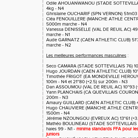
Odile AHOUANWANOU (STADE SOTTEVILLAIS
4kg - N4
Ghrislaine OUCHARIF (SPN VERNON) 51m03 
Cléa FENOUILLERE (MANCHE ATHLE CENTRE 
5000m marche - N4
Vanessa DENISSELLE (VAL DE REUIL AC) 49'
marche - N1
Aude GARNATZ (CAEN ATHLETIC CLUB) 51'3
marche - N2
Les meilleures performances masculines
:
Seco CAMARA (STADE SOTTEVILLAIS 76) 10''8
Hugo JOURDAN (CAEN ATHLETIC CLUB) 10''89
Timothée FRIGOT (EA MONDEVILLE HEROUVILL
100m - N4 et 21''80 (+2.5) sur 200m - N3
Dan ASSOUMOU (VAL DE REUIL AC) 10''93 (+3
Yann PLANCHAIS (CA QUEVILLAIS COURONNAI
200m - N3
Amaury GUILLARD (CAEN ATHLETIC CLUB) 48
Hugo CHAUVIERE (MANCHE ATHLE CENTRE S
1500m - N4
Jérémie NZOUNGOU (EVREUX AC) 13''61 (+3.3)
Mathéo BOULINEAU (STADE SOTTEVILLAIS 76)
haies 99 - N1 -
minima standards FFA pour le
juniors