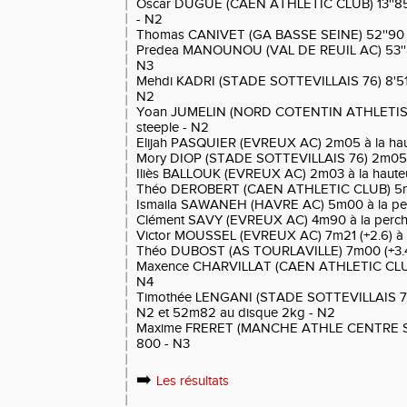
Oscar DUGUÉ (CAEN ATHLETIC CLUB) 13''85 (
- N2
Thomas CANIVET (GA BASSE SEINE) 52''90 s
Predea MANOUNOU (VAL DE REUIL AC) 53''80
N3
Mehdi KADRI (STADE SOTTEVILLAIS 76) 8'51'
N2
Yoan JUMELIN (NORD COTENTIN ATHLETISM
steeple - N2
Elijah PASQUIER (EVREUX AC) 2m05 à la hau
Mory DIOP (STADE SOTTEVILLAIS 76) 2m05 à
Iliès BALLOUK (EVREUX AC) 2m03 à la haute
Théo DEROBERT (CAEN ATHLETIC CLUB) 5m3
Ismaila SAWANEH (HAVRE AC) 5m00 à la pe
Clément SAVY (EVREUX AC) 4m90 à la perch
Victor MOUSSEL (EVREUX AC) 7m21 (+2.6) à l
Théo DUBOST (AS TOURLAVILLE) 7m00 (+3.4) 
Maxence CHARVILLAT (CAEN ATHLETIC CLUB
N4
Timothée LENGANI (STADE SOTTEVILLAIS 76
N2 et 52m82 au disque 2kg - N2
Maxime FRERET (MANCHE ATHLE CENTRE SU
800 - N3
➡️
Les résultats