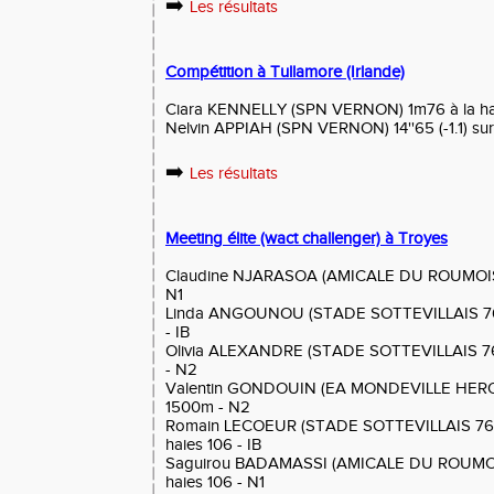
➡️
Les résultats
Compétition à Tullamore (Irlande)
Ciara KENNELLY (SPN VERNON) 1m76 à la ha
Nelvin APPIAH (SPN VERNON) 14''65 (-1.1) sur
➡️
Les résultats
Meeting élite (wact challenger) à Troyes
Claudine NJARASOA (AMICALE DU ROUMOIS) 11
N1
Linda ANGOUNOU (STADE SOTTEVILLAIS 76) 
- IB
Olivia ALEXANDRE (STADE SOTTEVILLAIS 76)
- N2
Valentin GONDOUIN (EA MONDEVILLE HEROUV
1500m - N2
Romain LECOEUR (STADE SOTTEVILLAIS 76) 13
haies 106 - IB
Saguirou BADAMASSI (AMICALE DU ROUMOIS) 1
haies 106 - N1