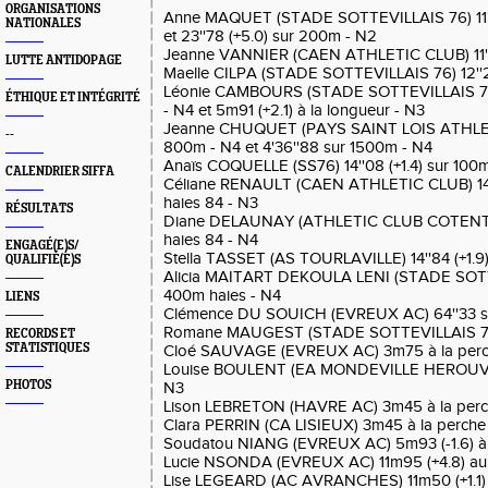
ORGANISATIONS
Anne MAQUET (STADE SOTTEVILLAIS 76) 11''4
NATIONALES
et 23''78 (+5.0) sur 200m - N2
Jeanne VANNIER (CAEN ATHLETIC CLUB) 11''6
LUTTE ANTIDOPAGE
Maelle CILPA (STADE SOTTEVILLAIS 76) 12''2
Léonie CAMBOURS (STADE SOTTEVILLAIS 76) 
ÉTHIQUE ET INTÉGRITÉ
- N4 et 5m91 (+2.1) à la longueur - N3
Jeanne CHUQUET (PAYS SAINT LOIS ATHLETI
--
800m - N4 et 4'36''88 sur 1500m - N4
Anaïs COQUELLE (SS76) 14''08 (+1.4) sur 100m
CALENDRIER SIFFA
Céliane RENAULT (CAEN ATHLETIC CLUB) 14''
haies 84 - N3
RÉSULTATS
Diane DELAUNAY (ATHLETIC CLUB COTENTIN) 
haies 84 - N4
ENGAGÉ(E)S/
Stella TASSET (AS TOURLAVILLE) 14''84 (+1.9)
QUALIFIÉ(E)S
Alicia MAITART DEKOULA LENI (STADE SOTTE
400m haies - N4
LIENS
Clémence DU SOUICH (EVREUX AC) 64''33 su
Romane MAUGEST (STADE SOTTEVILLAIS 76)
RECORDS ET
STATISTIQUES
Cloé SAUVAGE (EVREUX AC) 3m75 à la perc
Louise BOULENT (EA MONDEVILLE HEROUVILL
PHOTOS
N3
Lison LEBRETON (HAVRE AC) 3m45 à la perc
Clara PERRIN (CA LISIEUX) 3m45 à la perche
Soudatou NIANG (EVREUX AC) 5m93 (-1.6) à 
Lucie NSONDA (EVREUX AC) 11m95 (+4.8) au t
Lise LEGEARD (AC AVRANCHES) 11m50 (+1.1) au