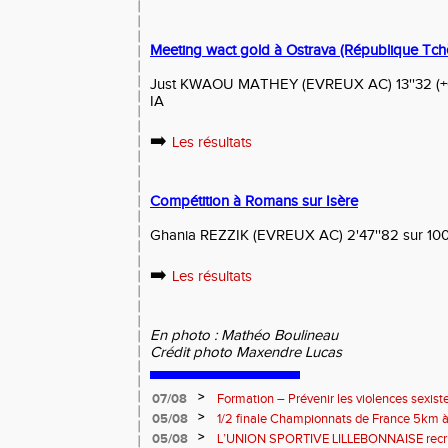
Meeting wact gold à Ostrava (République Tc
Just KWAOU MATHEY (EVREUX AC) 13''32 (+0.
IA
➡️
Les résultats
Compétition à Romans sur Isère
Ghania REZZIK (EVREUX AC) 2'47''82 sur 10
➡️
Les résultats
En photo : Mathéo Boulineau
Crédit photo Maxendre Lucas
>
07/08
Formation – Prévenir les violences sexiste
: le 26 septembre 2026
>
05/08
1/2 finale Championnats de France 5km à
13 septembre 2026 : les informations
>
05/08
L’UNION SPORTIVE LILLEBONNAISE recrut