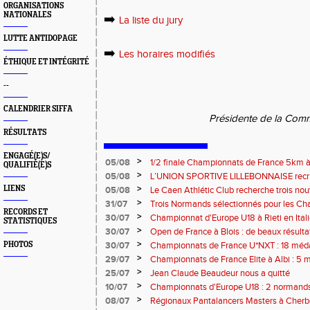
ORGANISATIONS
NATIONALES
➡️
La liste du jury
LUTTE ANTIDOPAGE
➡️
Les horaires modifiés
ÉTHIQUE ET INTÉGRITÉ
--
CALENDRIER SIFFA
Présidente de la Com
RÉSULTATS
ENGAGÉ(E)S/
>
05/08
1/2 finale Championnats de France 5km à
QUALIFIÉ(E)S
13 septembre 2026 : les informations
>
05/08
L’UNION SPORTIVE LILLEBONNAISE recrut
rentrée 2026
>
LIENS
05/08
Le Caen Athlétic Club recherche trois nou
civique à compter de septembre 2026
>
31/07
Trois Normands sélectionnés pour les 
RECORDS ET
Eugene !
>
30/07
Championnat d'Europe U18 à Rieti en Italie
STATISTIQUES
normands
>
30/07
Open de France à Blois : de beaux résult
>
PHOTOS
30/07
Championnats de France U*NXT : 18 méda
>
29/07
Championnats de France Elite à Albi : 5 
titres !
>
25/07
Jean Claude Beaudeur nous a quitté
>
10/07
Championnats d'Europe U18 : 2 normands d
>
08/07
Régionaux Pantalancers Masters à Cherbo