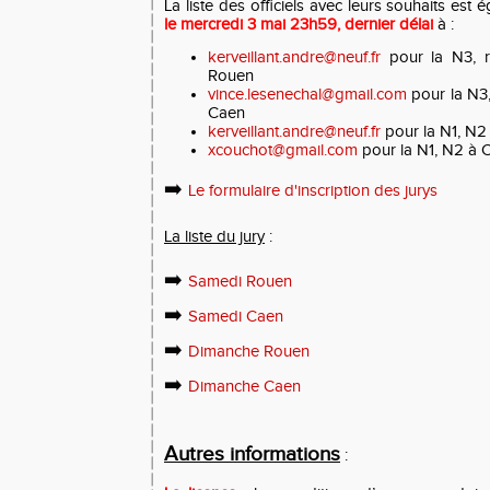
La liste des officiels avec leurs souhaits est
le mercredi 3 mai 23h59, dernier délai
à :
kerveillant.andre@neuf.fr
pour la N3, r
Rouen
vince.lesenechal@gmail.com
pour la N3,
Caen
kerveillant.andre@neuf.fr
pour la N1, N2
xcouchot@gmail.com
pour la N1, N2 à 
➡️
Le formulaire d'inscription des jurys
La liste du jury
:
➡️
Samedi Rouen
➡️
Samedi Caen
➡️
Dimanche Rouen
➡️
Dimanche Caen
Autres informations
: