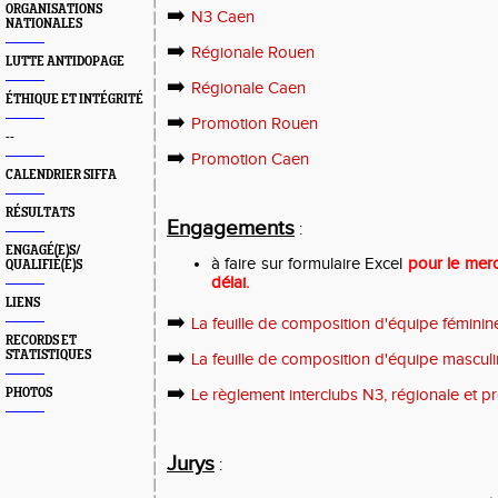
ORGANISATIONS
➡️
N3 Caen
NATIONALES
➡️
Régionale Rouen
LUTTE ANTIDOPAGE
➡️
Régionale Caen
ÉTHIQUE ET INTÉGRITÉ
➡️
Promotion Rouen
--
➡️
Promotion Caen
CALENDRIER SIFFA
RÉSULTATS
Engagements
:
ENGAGÉ(E)S/
à faire sur formulaire Excel
pour le merc
QUALIFIÉ(E)S
délai.
LIENS
➡️
La feuille de composition d'équipe féminin
RECORDS ET
➡️
STATISTIQUES
La feuille de composition d'équipe masculi
➡️
PHOTOS
Le règlement interclubs N3, régionale et 
Jurys
: