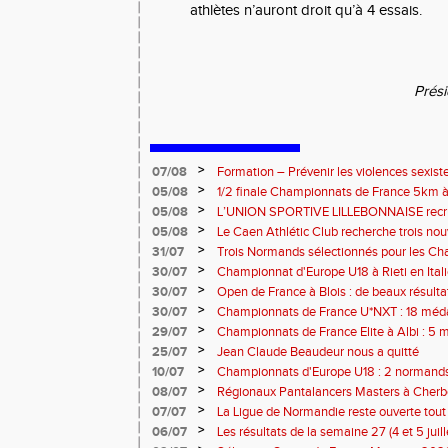
athlètes n’auront droit qu’à 4 essais.
Prés
>
07/08
Formation – Prévenir les violences sexiste
: le 26 septembre 2026
>
05/08
1/2 finale Championnats de France 5km à
13 septembre 2026 : les informations
>
05/08
L’UNION SPORTIVE LILLEBONNAISE recrut
rentrée 2026
>
05/08
Le Caen Athlétic Club recherche trois nou
civique à compter de septembre 2026
>
31/07
Trois Normands sélectionnés pour les 
Eugene !
>
30/07
Championnat d'Europe U18 à Rieti en Italie
normands
>
30/07
Open de France à Blois : de beaux résult
>
30/07
Championnats de France U*NXT : 18 méda
>
29/07
Championnats de France Elite à Albi : 5 
titres !
>
25/07
Jean Claude Beaudeur nous a quitté
>
10/07
Championnats d'Europe U18 : 2 normands d
>
08/07
Régionaux Pantalancers Masters à Cherbo
>
07/07
La Ligue de Normandie reste ouverte tout l
>
06/07
Les résultats de la semaine 27 (4 et 5 juil