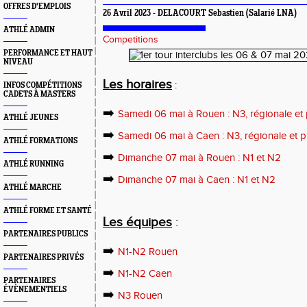
OFFRES D'EMPLOIS
26 Avril 2023 - DELACOURT Sebastien (Salarié LNA)
ATHLÉ ADMIN
Competitions
PERFORMANCE ET HAUT
NIVEAU
Les horaires
:
INFOS COMPÉTITIONS
CADETS À MASTERS
➡️
Samedi 06 mai à Rouen : N3, régionale et
ATHLÉ JEUNES
➡️
Samedi 06 mai à Caen : N3, régionale et 
ATHLÉ FORMATIONS
➡️
Dimanche 07 mai à Rouen : N1 et N2
ATHLÉ RUNNING
➡️
Dimanche 07 mai à Caen : N1 et N2
ATHLÉ MARCHE
ATHLÉ FORME ET SANTÉ
Les équipes
:
PARTENAIRES PUBLICS
➡️
N1-N2 Rouen
PARTENAIRES PRIVÉS
➡️
N1-N2 Caen
PARTENAIRES
ÉVÈNEMENTIELS
➡️
N3 Rouen