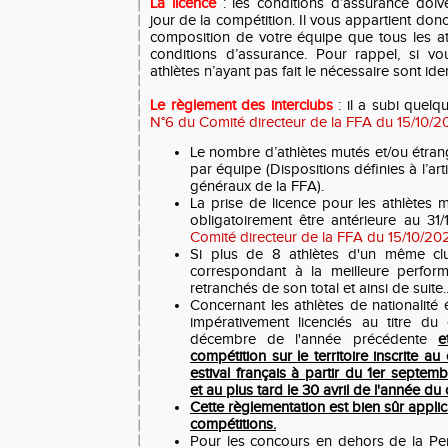
La licence
: les conditions d’assurance doive
jour de la compétition. Il vous appartient donc 
composition de votre équipe que tous les ath
conditions d’assurance. Pour rappel, si vou
athlètes n’ayant pas fait le nécessaire sont iden
Le règlement des interclubs
: il a subi quelq
N°6 du Comité directeur de la FFA du 15/10/2
Le nombre d’athlètes mutés et/ou étrang
par équipe (Dispositions définies à l’art
généraux de la FFA).
La prise de licence pour les athlètes 
obligatoirement être antérieure au 3
Comité directeur de la FFA du 15/10/202
Si plus de 8 athlètes d'un même club
correspondant à la meilleure perfor
retranchés de son total et ainsi de suite..
Concernant les athlètes de nationalité é
impérativement licenciés au titre du
décembre de l'année précédente
e
compétition sur le territoire inscrite au
estival français à partir du 1er septe
et au plus tard le 30 avril de l'année d
Cette règlementation est bien sûr applic
compétitions.
Pour les concours en dehors de la Per