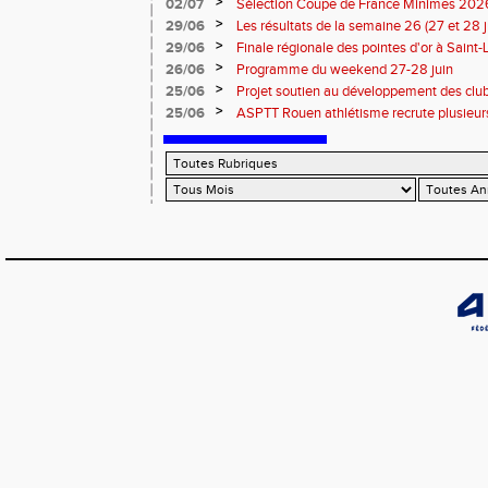
>
02/07
Sélection Coupe de France Minimes 202
>
29/06
Les résultats de la semaine 26 (27 et 28 
>
29/06
Finale régionale des pointes d'or à Saint-L
informations
>
26/06
Programme du weekend 27-28 juin
>
25/06
Projet soutien au développement des cl
>
25/06
ASPTT Rouen athlétisme recrute plusieurs