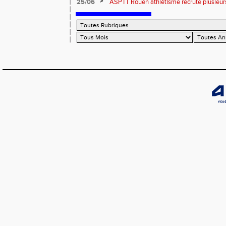
>
25/06
ASPTT Rouen athlétisme recrute plusieurs