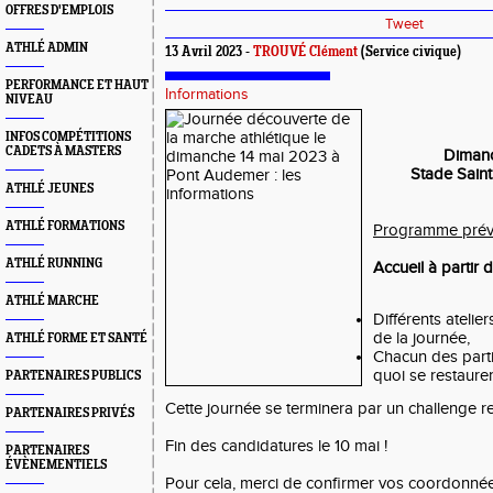
OFFRES D'EMPLOIS
Tweet
ATHLÉ ADMIN
13 Avril 2023 -
TROUVÉ Clément
(Service civique)
PERFORMANCE ET HAUT
Informations
NIVEAU
INFOS COMPÉTITIONS
CADETS À MASTERS
Dimanc
Stade Sain
ATHLÉ JEUNES
ATHLÉ FORMATIONS
Programme prévi
ATHLÉ RUNNING
Accueil à partir 
ATHLÉ MARCHE
Différents atelie
de la journée,
ATHLÉ FORME ET SANTÉ
Chacun des part
quoi se restaurer
PARTENAIRES PUBLICS
Cette journée se terminera par un challenge rel
PARTENAIRES PRIVÉS
Fin des candidatures le 10 mai !
PARTENAIRES
ÉVÈNEMENTIELS
Pour cela, merci de confirmer vos coordonnée