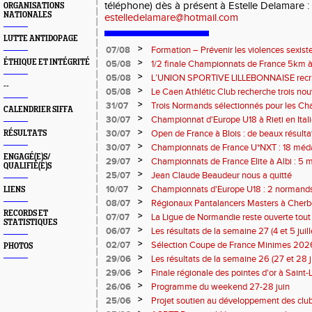
téléphone) dès à présent à Estelle Delamare :
ORGANISATIONS
NATIONALES
estelledelamare@hotmail.com
LUTTE ANTIDOPAGE
>
07/08
Formation – Prévenir les violences sexiste
: le 26 septembre 2026
>
ÉTHIQUE ET INTÉGRITÉ
05/08
1/2 finale Championnats de France 5km à
13 septembre 2026 : les informations
>
05/08
L’UNION SPORTIVE LILLEBONNAISE recrut
--
rentrée 2026
>
05/08
Le Caen Athlétic Club recherche trois nou
civique à compter de septembre 2026
>
31/07
Trois Normands sélectionnés pour les 
CALENDRIER SIFFA
Eugene !
>
30/07
Championnat d'Europe U18 à Rieti en Italie
normands
>
30/07
Open de France à Blois : de beaux résult
RÉSULTATS
>
30/07
Championnats de France U*NXT : 18 méda
ENGAGÉ(E)S/
>
29/07
Championnats de France Elite à Albi : 5 
QUALIFIÉ(E)S
titres !
>
25/07
Jean Claude Beaudeur nous a quitté
>
10/07
Championnats d'Europe U18 : 2 normands d
LIENS
>
08/07
Régionaux Pantalancers Masters à Cherbo
RECORDS ET
>
07/07
La Ligue de Normandie reste ouverte tout l
STATISTIQUES
>
06/07
Les résultats de la semaine 27 (4 et 5 juil
>
02/07
Sélection Coupe de France Minimes 202
PHOTOS
>
29/06
Les résultats de la semaine 26 (27 et 28 
>
29/06
Finale régionale des pointes d'or à Saint-L
informations
>
26/06
Programme du weekend 27-28 juin
>
25/06
Projet soutien au développement des cl