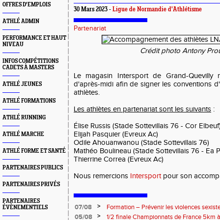
OFFRES D'EMPLOIS
30 Mars 2023 -
Ligue de Normandie d'Athlétisme
ATHLÉ ADMIN
Partenariat
PERFORMANCE ET HAUT
NIVEAU
Crédit photo Antony Pro
INFOS COMPÉTITIONS
CADETS À MASTERS
Le magasin Intersport de Grand-Quevilly 
d'après-midi afin de signer les convention
ATHLÉ JEUNES
athlètes.
ATHLÉ FORMATIONS
Les athlètes en partenariat sont les suivants
:
ATHLÉ RUNNING
Élise Russis (Stade Sottevillais 76 - Cor Elbeuf
Elijah Pasquier (Evreux Ac)
ATHLÉ MARCHE
Odile Ahouanwanou (Stade Sottevillais 76)
Mathéo Boulineau (Stade Sottevillais 76 - Ea P
ATHLÉ FORME ET SANTÉ
Thierrine Correa (Evreux Ac)
PARTENAIRES PUBLICS
Nous remercions
Intersport
pour son accomp
PARTENAIRES PRIVÉS
PARTENAIRES
>
07/08
Formation – Prévenir les violences sexiste
ÉVÈNEMENTIELS
: le 26 septembre 2026
>
05/08
1/2 finale Championnats de France 5km à