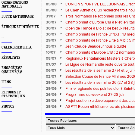
ORGANISATIONS
13 septembre 2026 : les informations
>
05/08
L’UNION SPORTIVE LILLEBONNAISE recrut
NATIONALES
rentrée 2026
>
05/08
Le Caen Athlétic Club recherche trois nou
civique à compter de septembre 2026
>
31/07
Trois Normands sélectionnés pour les 
LUTTE ANTIDOPAGE
Eugene !
>
30/07
Championnat d'Europe U18 à Rieti en Italie
normands
ÉTHIQUE ET INTÉGRITÉ
>
30/07
Open de France à Blois : de beaux résult
>
30/07
Championnats de France U*NXT : 18 méda
--
>
29/07
Championnats de France Elite à Albi : 5 
titres !
>
25/07
Jean Claude Beaudeur nous a quitté
CALENDRIER SIFFA
>
10/07
Championnats d'Europe U18 : 2 normands d
>
RÉSULTATS
08/07
Régionaux Pantalancers Masters à Cherbo
>
07/07
La Ligue de Normandie reste ouverte tout l
ENGAGÉ(E)S/
>
06/07
Les résultats de la semaine 27 (4 et 5 juil
QUALIFIÉ(E)S
>
02/07
Sélection Coupe de France Minimes 202
>
LIENS
29/06
Les résultats de la semaine 26 (27 et 28 
>
29/06
Finale régionale des pointes d'or à Saint-L
RECORDS ET
informations
>
26/06
Programme du weekend 27-28 juin
STATISTIQUES
>
25/06
Projet soutien au développement des cl
>
25/06
ASPTT Rouen athlétisme recrute plusieurs
PHOTOS