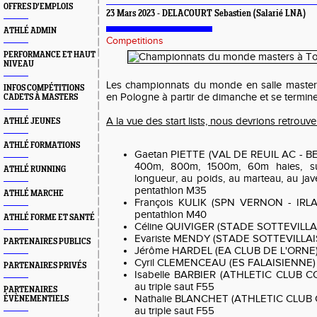
OFFRES D'EMPLOIS
23 Mars 2023 - DELACOURT Sebastien (Salarié LNA)
ATHLÉ ADMIN
Competitions
PERFORMANCE ET HAUT
NIVEAU
Les championnats du monde en salle master
INFOS COMPÉTITIONS
en Pologne à partir de dimanche et se terminer
CADETS À MASTERS
A la vue des start lists, nous devrions retrouve
ATHLÉ JEUNES
ATHLÉ FORMATIONS
Gaetan PIETTE (VAL DE REUIL AC - B
400m, 800m, 1500m, 60m haies, s
ATHLÉ RUNNING
longueur, au poids, au marteau, au jav
pentathlon M35
ATHLÉ MARCHE
François KULIK (SPN VERNON - IRLA
pentathlon M40
ATHLÉ FORME ET SANTÉ
Céline QUIVIGER (STADE SOTTEVILLAI
Evariste MENDY (STADE SOTTEVILLAI
PARTENAIRES PUBLICS
Jérôme HARDEL (EA CLUB DE L'ORNE) 
Cyril CLEMENCEAU (ES FALAISIENNE) 
PARTENAIRES PRIVÉS
Isabelle BARBIER (ATHLETIC CLUB C
au triple saut F55
PARTENAIRES
Nathalie BLANCHET (ATHLETIC CLUB C
ÉVÈNEMENTIELS
au triple saut F55