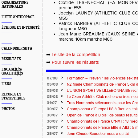
Clotilde LESENECHAL (EA MONDEV
ORGANISATIONS
NATIONALES
perche F55
Jocelyn LAUNEY (ATHLETIC CLUB CO
LUTTE ANTIDOPAGE
M55
Patrick BARBIER (ATHLETIC CLUB CO
ÉTHIQUE ET INTÉGRITÉ
longueur M60
Jean Marie GREAUME (CAUX SEINE 
--
marche, 10km marche M60
CALENDRIER SIFFA
➡️
Le site de la compétition
RÉSULTATS
➡️
Pour suivre les résultats
ENGAGÉ(E)S/
QUALIFIÉ(E)S
>
07/08
Formation – Prévenir les violences sexiste
: le 26 septembre 2026
>
LIENS
05/08
1/2 finale Championnats de France 5km à
13 septembre 2026 : les informations
>
05/08
L’UNION SPORTIVE LILLEBONNAISE recrut
RECORDS ET
rentrée 2026
>
05/08
Le Caen Athlétic Club recherche trois nou
STATISTIQUES
civique à compter de septembre 2026
>
31/07
Trois Normands sélectionnés pour les 
Eugene !
>
30/07
Championnat d'Europe U18 à Rieti en Italie
PHOTOS
normands
>
30/07
Open de France à Blois : de beaux résult
>
30/07
Championnats de France U*NXT : 18 méda
>
29/07
Championnats de France Elite à Albi : 5 
titres !
>
25/07
Jean Claude Beaudeur nous a quitté