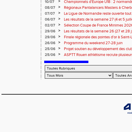
>
10/07
Championnats d'Europe U18 : 2 normands d
>
08/07
Régionaux Pantalancers Masters à Cherbo
>
07/07
La Ligue de Normandie reste ouverte tout l
>
06/07
Les résultats de la semaine 27 (4 et 5 juil
>
02/07
Sélection Coupe de France Minimes 202
>
29/06
Les résultats de la semaine 26 (27 et 28 
>
29/06
Finale régionale des pointes d'or à Saint-L
informations
>
26/06
Programme du weekend 27-28 juin
>
25/06
Projet soutien au développement des cl
>
25/06
ASPTT Rouen athlétisme recrute plusieurs