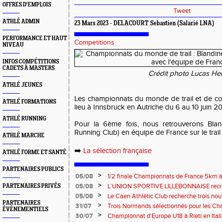
OFFRES D'EMPLOIS
Tweet
ATHLÉ ADMIN
23 Mars 2023 - DELACOURT Sebastien (Salarié LNA)
PERFORMANCE ET HAUT
Competitions
NIVEAU
INFOS COMPÉTITIONS
CADETS À MASTERS
Crédit photo Lucas He
ATHLÉ JEUNES
Les championnats du monde de trail et de c
ATHLÉ FORMATIONS
lieu à Innsbruck en Autriche du 6 au 10 juin 2
ATHLÉ RUNNING
Pour la 6ème fois, nous retrouverons Blan
Running Club) en équipe de France sur le trail
ATHLÉ MARCHE
➡️
La sélection française
ATHLÉ FORME ET SANTÉ
PARTENAIRES PUBLICS
>
05/08
1/2 finale Championnats de France 5km à
13 septembre 2026 : les informations
>
05/08
L’UNION SPORTIVE LILLEBONNAISE recrut
PARTENAIRES PRIVÉS
rentrée 2026
>
05/08
Le Caen Athlétic Club recherche trois nou
PARTENAIRES
civique à compter de septembre 2026
>
31/07
Trois Normands sélectionnés pour les 
ÉVÈNEMENTIELS
Eugene !
>
30/07
Championnat d'Europe U18 à Rieti en Italie