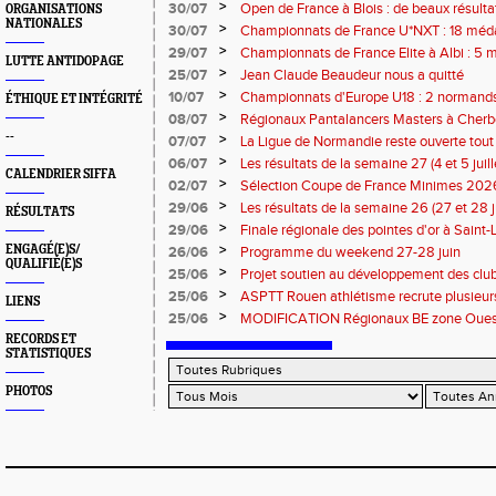
normands
>
30/07
Open de France à Blois : de beaux résult
ORGANISATIONS
NATIONALES
>
30/07
Championnats de France U*NXT : 18 méda
>
29/07
Championnats de France Elite à Albi : 5 
LUTTE ANTIDOPAGE
titres !
>
25/07
Jean Claude Beaudeur nous a quitté
>
10/07
Championnats d'Europe U18 : 2 normands d
ÉTHIQUE ET INTÉGRITÉ
>
08/07
Régionaux Pantalancers Masters à Cherbo
--
>
07/07
La Ligue de Normandie reste ouverte tout l
>
06/07
Les résultats de la semaine 27 (4 et 5 juil
CALENDRIER SIFFA
>
02/07
Sélection Coupe de France Minimes 202
>
29/06
Les résultats de la semaine 26 (27 et 28 
RÉSULTATS
>
29/06
Finale régionale des pointes d'or à Saint-L
informations
>
ENGAGÉ(E)S/
26/06
Programme du weekend 27-28 juin
QUALIFIÉ(E)S
>
25/06
Projet soutien au développement des cl
>
25/06
ASPTT Rouen athlétisme recrute plusieurs
LIENS
>
25/06
MODIFICATION Régionaux BE zone Ouest 
Coutances : les informations
RECORDS ET
STATISTIQUES
PHOTOS