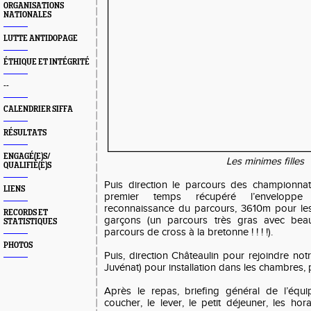
ORGANISATIONS
NATIONALES
LUTTE ANTIDOPAGE
ÉTHIQUE ET INTÉGRITÉ
--
CALENDRIER SIFFA
RÉSULTATS
ENGAGÉ(E)S/
Les minimes filles
QUALIFIÉ(E)S
Puis direction le parcours des championna
LIENS
premier temps récupéré l’envelopp
reconnaissance du parcours, 3610m pour les
RECORDS ET
garçons (un parcours très gras avec bea
STATISTIQUES
parcours de cross à la bretonne ! ! ! !).
PHOTOS
Puis, direction Châteaulin pour rejoindre no
Juvénat) pour installation dans les chambres, 
Après le repas, briefing général de l’équ
coucher, le lever, le petit déjeuner, les ho