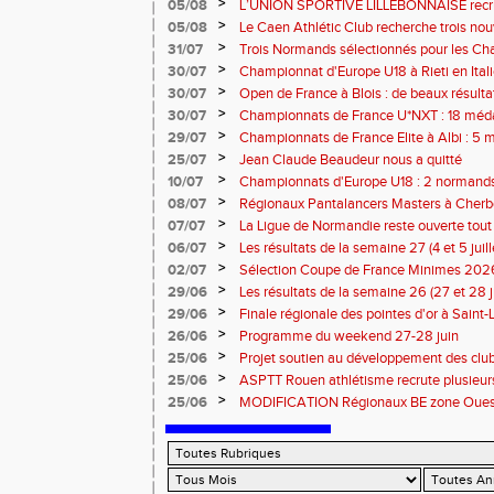
13 septembre 2026 : les informations
>
05/08
L’UNION SPORTIVE LILLEBONNAISE recrut
rentrée 2026
>
05/08
Le Caen Athlétic Club recherche trois nou
civique à compter de septembre 2026
>
31/07
Trois Normands sélectionnés pour les 
Eugene !
>
30/07
Championnat d'Europe U18 à Rieti en Italie
normands
>
30/07
Open de France à Blois : de beaux résult
>
30/07
Championnats de France U*NXT : 18 méda
>
29/07
Championnats de France Elite à Albi : 5 
titres !
>
25/07
Jean Claude Beaudeur nous a quitté
>
10/07
Championnats d'Europe U18 : 2 normands d
>
08/07
Régionaux Pantalancers Masters à Cherbo
>
07/07
La Ligue de Normandie reste ouverte tout l
>
06/07
Les résultats de la semaine 27 (4 et 5 juil
>
02/07
Sélection Coupe de France Minimes 202
>
29/06
Les résultats de la semaine 26 (27 et 28 
>
29/06
Finale régionale des pointes d'or à Saint-L
informations
>
26/06
Programme du weekend 27-28 juin
>
25/06
Projet soutien au développement des cl
>
25/06
ASPTT Rouen athlétisme recrute plusieurs
>
25/06
MODIFICATION Régionaux BE zone Ouest 
Coutances : les informations