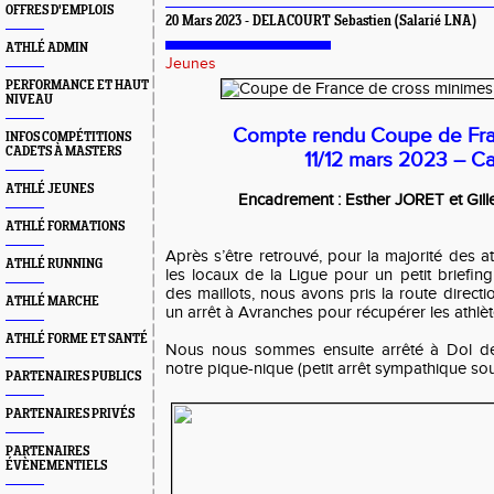
OFFRES D'EMPLOIS
20 Mars 2023 - DELACOURT Sebastien (Salarié LNA)
ATHLÉ ADMIN
Jeunes
PERFORMANCE ET HAUT
NIVEAU
Compte rendu Coupe de Fr
INFOS COMPÉTITIONS
CADETS À MASTERS
11/12 mars 2023 – Ca
ATHLÉ JEUNES
Encadrement : Esther JORET et Gi
ATHLÉ FORMATIONS
Après s’être retrouvé, pour la majorité des a
ATHLÉ RUNNING
les locaux de la Ligue pour un petit briefing 
des maillots, nous avons pris la route directi
ATHLÉ MARCHE
un arrêt à Avranches pour récupérer les athl
ATHLÉ FORME ET SANTÉ
Nous nous sommes ensuite arrêté à Dol d
notre pique-nique (petit arrêt sympathique sous 
PARTENAIRES PUBLICS
PARTENAIRES PRIVÉS
PARTENAIRES
ÉVÈNEMENTIELS