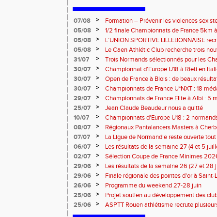
>
07/08
Formation – Prévenir les violences sexiste
: le 26 septembre 2026
>
05/08
1/2 finale Championnats de France 5km à
13 septembre 2026 : les informations
>
05/08
L’UNION SPORTIVE LILLEBONNAISE recrut
rentrée 2026
>
05/08
Le Caen Athlétic Club recherche trois nou
civique à compter de septembre 2026
>
31/07
Trois Normands sélectionnés pour les 
Eugene !
>
30/07
Championnat d'Europe U18 à Rieti en Italie
normands
>
30/07
Open de France à Blois : de beaux résult
>
30/07
Championnats de France U*NXT : 18 méda
>
29/07
Championnats de France Elite à Albi : 5 
titres !
>
25/07
Jean Claude Beaudeur nous a quitté
>
10/07
Championnats d'Europe U18 : 2 normands d
>
08/07
Régionaux Pantalancers Masters à Cherbo
>
07/07
La Ligue de Normandie reste ouverte tout l
>
06/07
Les résultats de la semaine 27 (4 et 5 juil
>
02/07
Sélection Coupe de France Minimes 202
>
29/06
Les résultats de la semaine 26 (27 et 28 
>
29/06
Finale régionale des pointes d'or à Saint-L
informations
>
26/06
Programme du weekend 27-28 juin
>
25/06
Projet soutien au développement des cl
>
25/06
ASPTT Rouen athlétisme recrute plusieurs