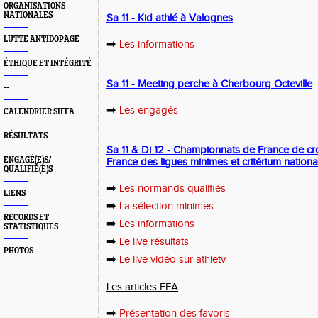
ORGANISATIONS
NATIONALES
Sa 11 - Kid athlé à Valognes
LUTTE ANTIDOPAGE
➡️
Les informations
ÉTHIQUE ET INTÉGRITÉ
Sa 11 - Meeting perche à Cherbourg Octeville
--
➡️
Les engagés
CALENDRIER SIFFA
RÉSULTATS
Sa 11 & Di 12 - Championnats de France de c
ENGAGÉ(E)S/
France des ligues minimes et critérium nationa
QUALIFIÉ(E)S
➡️
Les normands qualifiés
LIENS
➡️
La sélection minimes
RECORDS ET
➡️
Les informations
STATISTIQUES
➡️
Le live résultats
PHOTOS
➡️
Le live vidéo sur athletv
Les articles FFA
:
➡️
Présentation des favoris