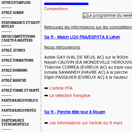
OFFRES D'EMPLOIS
Competitions
ATHLÉ ADMIN
PERFORMANCE ET HAUT
NIVEAU
Retrouvez les informations sur les compétiti
INFOS COMPÉTITIONS
Sa 11 - Match U20 FRA/ESP/ITA à Liévin
CADETS À MASTERS
Nous retrouverons
:
ATHLÉ JEUNES
Adèle GAY (VAL DE REUIL AC) sur le 800m
ATHLÉ FORMATIONS
Nayah CAUVIN (EA MONDEVILLE HEROUVILLE
Thierrine CORREA (EVREUX AC) au triple sau
ATHLÉ RUNNING
Ismaila SAWANEH (HAVRE AC) à la perche
Elijah PASQUIER (EVREUX AC) à la hauteur
ATHLÉ MARCHE
➡️
L'article FFA
ATHLÉ FORME ET SANTÉ
➡️
La sélection française
PARTENAIRES PUBLICS
PARTENAIRES PRIVÉS
Sa 11 - Perche élite tour à Rouen
PARTENAIRES
➡️
Les informations sur l'article du 9 mars
ÉVÈNEMENTIELS