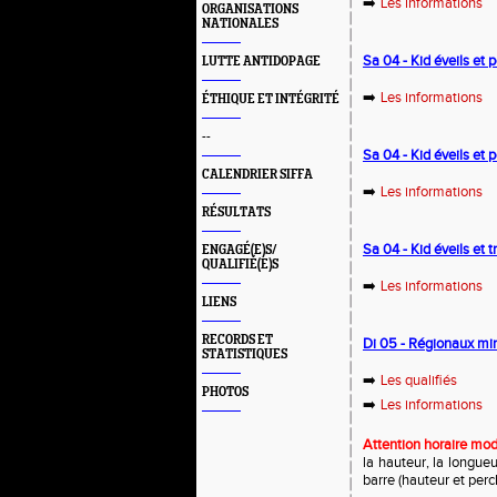
➡️
Les informations
ORGANISATIONS
NATIONALES
Sa 04 - Kid éveils et
LUTTE ANTIDOPAGE
➡️
Les informations
ÉTHIQUE ET INTÉGRITÉ
--
Sa 04 - Kid éveils et 
CALENDRIER SIFFA
➡️
Les informations
RÉSULTATS
Sa 04 - Kid éveils et 
ENGAGÉ(E)S/
QUALIFIÉ(E)S
➡️
Les informations
LIENS
RECORDS ET
Di 05 - Régionaux mi
STATISTIQUES
➡️
Les qualifiés
PHOTOS
➡️
Les informations
Attention horaire mod
la hauteur, la longueu
barre (hauteur et perc