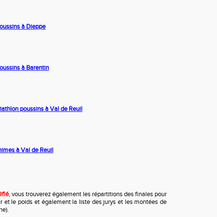
 poussins à Dieppe
poussins à Barentin
triathlon poussins à Val de Reuil
nimes à Val de Reuil
ifié
, vous trouverez également les répartitions des finales pour
r et le poids et également la liste des jurys et les montées de
he).