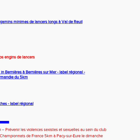
jamins minimes de lancers longs à Val de Reuil
os engins de lancers
in Bernières à Bernières sur Mer - label régional -
rmandie du 5km
hes - label régional
 – Prévenir les violences sexistes et sexuelles au sein du club
septembre 2026
e Championnats de France 5km à Pacy-sur-Eure le dimanche