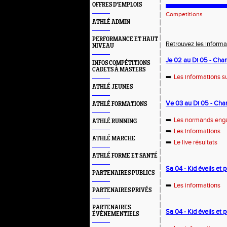
OFFRES D'EMPLOIS
Competitions
ATHLÉ ADMIN
PERFORMANCE ET HAUT
Retrouvez les informa
NIVEAU
Je 02 au Di 05 - Cham
INFOS COMPÉTITIONS
CADETS À MASTERS
➡️
Les informations su
ATHLÉ JEUNES
Ve 03 au Di 05 - Ch
ATHLÉ FORMATIONS
➡️
Les normands eng
ATHLÉ RUNNING
➡️
Les informations
ATHLÉ MARCHE
➡️
Le live résultats
ATHLÉ FORME ET SANTÉ
Sa 04 - Kid éveils et
PARTENAIRES PUBLICS
➡️
Les informations
PARTENAIRES PRIVÉS
PARTENAIRES
Sa 04 - Kid éveils e
ÉVÈNEMENTIELS