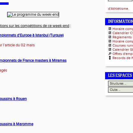
d'Athlétisme.
INFORMATIO
tions sur les compétitions de ce week-end
:
📆
Horaire com
📆
Calendrier C
pionnats d'Europe à Istanbul (Turquie)
📆
Règlements
📆
Horaire comp
r l'article du 02 mars
📆
Courses runn
📆
Calendrier S
🔎
Offres d'emp
💈
Records de 
ampionnats de France masters à Miramas
agés
LES ESPACES
 poussins à Rouen
t poussins à Maromme