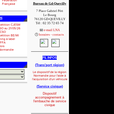
Fédération
Bureau de Gd-Quevilly
Française
7 Place Gabriel Péri
Le Bourg
NS
76120 GD-QUEVILLY
Tél : 02 35 72 65 74
pétition CJESM
1
SO au 21/05/26
📧
e-mail LNA
 CSO
🕓
horaires - contacts
1
étition BE/MI
ing à label
IFFA
lois
Normandie
_____________________
FIL INFOS
(Trans'port région)
Le dispositif de la région
Normandie pour l'aide à
l'acquisition d'un véhicule
(Service civique)
Dispositif
accompagnement à
l'embauche de service
civique
_____________________