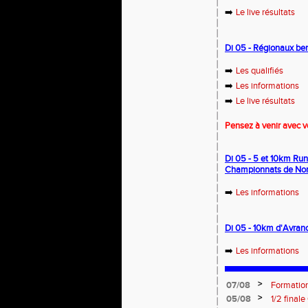
➡️
Le live résultats
Di 05 - Régionaux ben
➡️
Les qualifiés
➡️
Les informations
➡️
Le live résultats
Pensez à venir avec v
Di 05 - 5 et 10km Run 
Championnats de No
➡️
Les informations
Di 05 - 10km d'Avranc
➡️
Les informations
>
07/08
Formation
: le 26 
>
05/08
1/2 final