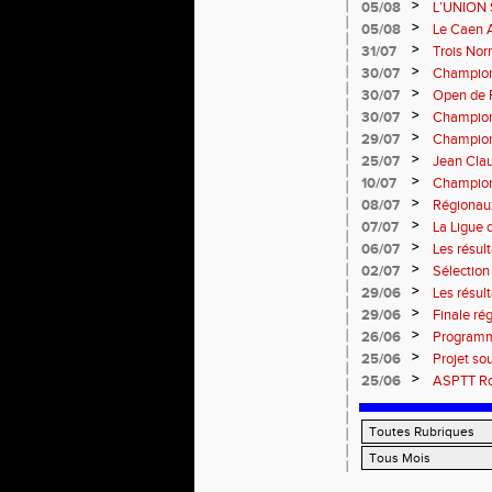
13 septem
>
05/08
L’UNION 
rentrée 
>
05/08
Le Caen A
civique 
>
31/07
Trois No
Eugene !
>
30/07
Championn
normand
>
30/07
Open de F
>
30/07
Championn
>
29/07
Championn
titres !
>
25/07
Jean Clau
>
10/07
Championn
>
08/07
Régionaux
>
07/07
La Ligue 
>
06/07
Les résult
>
02/07
Sélectio
>
29/06
Les résul
>
29/06
Finale rég
informati
>
26/06
Programm
>
25/06
Projet so
>
25/06
ASPTT Rou