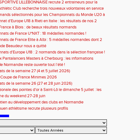
bre 2026 : les informations
SPORTIVE LILLEBONNAISE recrute 2 entraineurs pour la
2026
thlétic Club recherche trois nouveaux volontaires en service
à compter de septembre 2026
rmands sélectionnés pour les Championnats du Monde U20 à
at d'Europe U18 à Rieti en Italie : les résultats de nos 2
s
rance à Blois : de beaux résultats normands
ats de France U*NXT : 18 médailles normandes !
ats de France Elite à Albi : 5 médailles normandes dont 2
de Beaudeur nous a quitté
ats d'Europe U18 : 2 normands dans la sélection française !
 Pantalancers Masters à Cherbourg : les informations
de Normandie reste ouverte tout l’été !
ats de la semaine 27 (4 et 5 juillet 2026)
n Coupe de France Minimes 2026
tats de la semaine 26 (27 et 28 juin 2026)
ionale des pointes d'or à Saint-Lô le dimanche 5 juillet : les
ons
e du weekend 27-28 juin
utien au développement des clubs en Normandie
en athlétisme recrute plusieurs profils