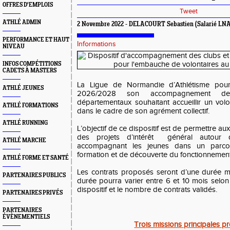
OFFRES D'EMPLOIS
Tweet
ATHLÉ ADMIN
2 Novembre 2022 - DELACOURT Sebastien (Salarié LN
PERFORMANCE ET HAUT
Informations
NIVEAU
INFOS COMPÉTITIONS
CADETS À MASTERS
La Ligue de Normandie d’Athlétisme pour
ATHLÉ JEUNES
2026/2028 son accompagnement de
départementaux souhaitant accueillir un volo
ATHLÉ FORMATIONS
dans le cadre de son agrément collectif.
ATHLÉ RUNNING
L’objectif de ce dispositif est de permettre a
des projets d’intérêt général autour d
ATHLÉ MARCHE
accompagnant les jeunes dans un parc
formation et de découverte du fonctionnement 
ATHLÉ FORME ET SANTÉ
Les contrats proposés seront d’une durée 
PARTENAIRES PUBLICS
durée pourra varier entre 6 et 10 mois selon
dispositif et le nombre de contrats validés.
PARTENAIRES PRIVÉS
PARTENAIRES
ÉVÈNEMENTIELS
Trois missions principales 