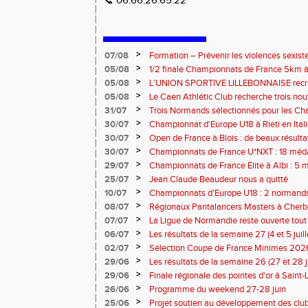
📞 06.66.26.65.22
>
07/08
Formation – Prévenir les violences sexiste
: le 26 septembre 2026
>
05/08
1/2 finale Championnats de France 5km à
13 septembre 2026 : les informations
>
05/08
L’UNION SPORTIVE LILLEBONNAISE recrut
rentrée 2026
>
05/08
Le Caen Athlétic Club recherche trois nou
civique à compter de septembre 2026
>
31/07
Trois Normands sélectionnés pour les 
Eugene !
>
30/07
Championnat d'Europe U18 à Rieti en Italie
normands
>
30/07
Open de France à Blois : de beaux résult
>
30/07
Championnats de France U*NXT : 18 méda
>
29/07
Championnats de France Elite à Albi : 5 
titres !
>
25/07
Jean Claude Beaudeur nous a quitté
>
10/07
Championnats d'Europe U18 : 2 normands d
>
08/07
Régionaux Pantalancers Masters à Cherbo
>
07/07
La Ligue de Normandie reste ouverte tout l
>
06/07
Les résultats de la semaine 27 (4 et 5 juil
>
02/07
Sélection Coupe de France Minimes 202
>
29/06
Les résultats de la semaine 26 (27 et 28 
>
29/06
Finale régionale des pointes d'or à Saint-L
informations
>
26/06
Programme du weekend 27-28 juin
>
25/06
Projet soutien au développement des cl