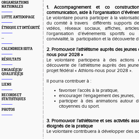
ORGANISATIONS
NATIONALES
1. Accompagnement et co constructi
communication, aide à l’organisation d’événem
LUTTE ANTIDOPAGE
Le volontaire pourra participer à la valorisat
du comité à travers différents supports d
ÉTHIQUE ET INTÉGRITÉ
vidéos, réseaux sociaux, affiches, article
l’organisation d’événements sportifs ou a
--
convivialité, la participation et la découverte d
CALENDRIER SIFFA
2. Promouvoir l’athlétisme auprès des jeunes 
nous pour 2028 »
RÉSULTATS
Le volontaire participera à des actions d
découverte de l’athlétisme auprès des jeunes
ENGAGÉ(E)S/
projet fédéral « Athlons-nous pour 2028 ».
QUALIFIÉ(E)S
Il pourra contribuer à :
LIENS
favoriser l’accès à la pratique,
RECORDS ET
encourager l’engagement des jeunes,
STATISTIQUES
participer à des animations autour d
citoyennes du sport.
PHOTOS
3. Promouvoir l’athlétisme et ses activités as
éloignés de
la pratique
Le volontaire contribuera à développer des act