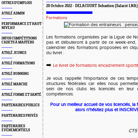
OFFRES D'EMPLOIS
20 Octobre 2022 - DELACOURT Sebastien (Salarié LNA)
ATHLÉ ADMIN
Formations
PERFORMANCE ET HAUT
NIVEAU
Les formations organisées par la Ligue de N
INFOS COMPÉTITIONS
pas et débuteront à partir de ce week-end,
CADETS À MASTERS
calendrier des formations proposées en cliqu
du livret :
ATHLÉ JEUNES
ATHLÉ FORMATIONS
➡️
Le livret de formations encadrement sporti
ATHLÉ RUNNING
Je vous rappelle l'importance de ces temp
structures fédérales car elles nous permette
ATHLÉ MARCHE
sein de nos clubs les licenciés en leur o
compétences.
ATHLÉ FORME ET SANTÉ
Pour un meilleur accueil de vos licenciés, l
PARTENAIRES PUBLICS
alors n'hésitez plus et INSCRI
PARTENAIRES PRIVÉS
PARTENAIRES
ÉVÈNEMENTIELS
CTS 