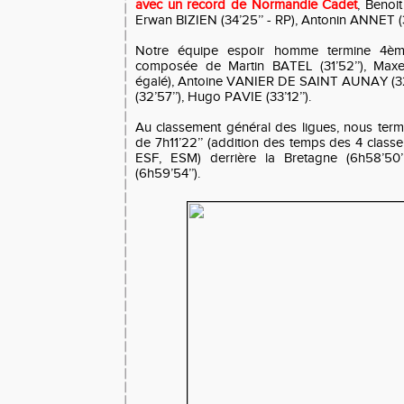
avec un record de Normandie Cadet
, Benoit
Erwan BIZIEN (34’25’’ - RP), Antonin ANNET (3
Notre équipe espoir homme termine 4ème e
composée de Martin BATEL (31’52’’), Max
égalé), Antoine VANIER DE SAINT AUNAY (32’1
(32’57’’), Hugo PAVIE (33’12’’).
Au classement général des ligues, nous ter
de 7h11’22’’ (addition des temps des 4 clas
ESF, ESM) derrière la Bretagne (6h58’50’
(6h59’54’’).