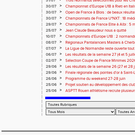
31/07
Trois Normands sélectionnés pour les 
Eugene !
>
30/07
Championnat d'Europe U18 à Rieti en Italie
normands
>
30/07
Open de France à Blois : de beaux résult
>
30/07
Championnats de France U*NXT : 18 méda
>
29/07
Championnats de France Elite à Albi : 5 
titres !
>
25/07
Jean Claude Beaudeur nous a quitté
>
10/07
Championnats d'Europe U18 : 2 normands d
>
08/07
Régionaux Pantalancers Masters à Cherbo
>
07/07
La Ligue de Normandie reste ouverte tout l
>
06/07
Les résultats de la semaine 27 (4 et 5 juil
>
02/07
Sélection Coupe de France Minimes 202
>
29/06
Les résultats de la semaine 26 (27 et 28 
>
29/06
Finale régionale des pointes d'or à Saint-L
informations
>
26/06
Programme du weekend 27-28 juin
>
25/06
Projet soutien au développement des cl
>
25/06
ASPTT Rouen athlétisme recrute plusieurs