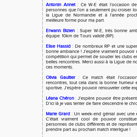
Antonin Annet
: Ce W-E était l’occasion de
personnes que l’on a seulement pu croiser lo
la Ligue de Normandie et à l’année proch
meilleure forme pour ma part.
Erwann Bizien
: Super W-E, très bonne am
équipe. 10km de Tours validé (RP).
Elise Hassid
: De nombreux RP et une super
bonne ambiance ! J’espère vraiment pouvoir r
compétition qui permet de souder les clubs ent
belles rencontres. Merci aussi à la Ligue de 
ces moments.
Olivia Gaultier
: Ce match était l’occasio
rencontres, tout cela dans la bonne humeur e
sportive. J’espère pouvoir renouveler cette ex
Léana Chéron
: J’espère pouvoir être présen
D’ici là je vais tenter de faire descendre le chr
Marie Grard
: Un week-end génial avec une é
C’était vraiment cool de pouvoir constit
personnes de clubs différents et de représen
prendre part au prochain match interligue !