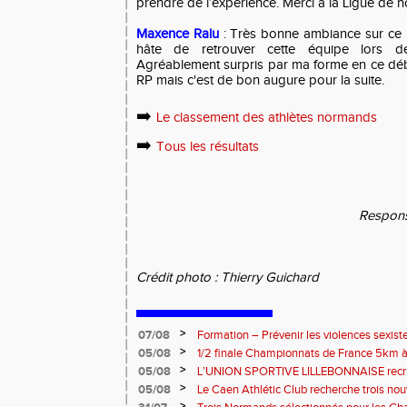
prendre de l’expérience. Merci à la Ligue de n
Maxence Ralu
: Très bonne ambiance sur ce ma
hâte de retrouver cette équipe lors de
Agréablement surpris par ma forme en ce déb
RP mais c'est de bon augure pour la suite.
➡️
Le classement des athlètes normands
➡️
Tous les résultats
Respons
Crédit photo : Thierry Guichard
>
07/08
Formation – Prévenir les violences sexiste
: le 26 septembre 2026
>
05/08
1/2 finale Championnats de France 5km à
13 septembre 2026 : les informations
>
05/08
L’UNION SPORTIVE LILLEBONNAISE recrut
rentrée 2026
>
05/08
Le Caen Athlétic Club recherche trois nou
civique à compter de septembre 2026
>