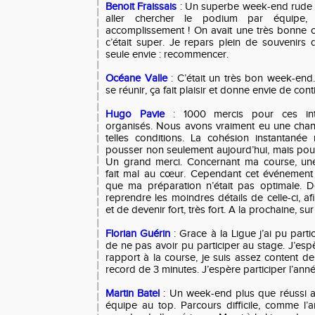
Benoit Fraissais
: Un superbe week-end rude e
aller chercher le podium par équipe, 
accomplissement ! On avait une très bonne 
c’était super. Je repars plein de souvenirs 
seule envie : recommencer.
Océane Valle
: C’était un très bon week-end
se réunir, ça fait plaisir et donne envie de cont
Hugo Pavie
: 1000 mercis pour ces inte
organisés. Nous avons vraiment eu une chan
telles conditions. La cohésion instantané
pousser non seulement aujourd’hui, mais pour
Un grand merci. Concernant ma course, une
fait mal au cœur. Cependant cet événement
que ma préparation n’était pas optimale. De
reprendre les moindres détails de celle-ci, a
et de devenir fort, très fort. A la prochaine, su
Florian Guérin
: Grace à la Ligue j’ai pu parti
de ne pas avoir pu participer au stage. J’esp
rapport à la course, je suis assez content d
record de 3 minutes. J’espère participer l’ann
Martin Batel
: Un week-end plus que réussi 
équipe au top. Parcours difficile, comme l’a