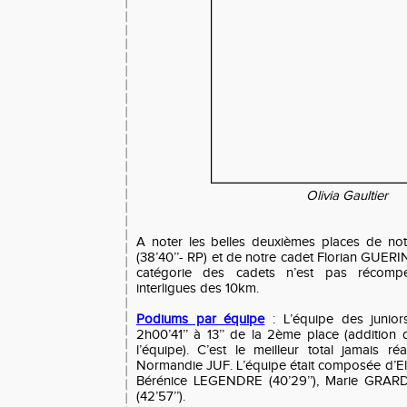
Olivia Gaultier
A noter les belles deuxièmes places de no
(38’40’’- RP) et de notre cadet Florian GUERIN (
catégorie des cadets n’est pas récomp
interligues des 10km.
Podiums par équipe
: L’équipe des junior
2h00’41’’ à 13’’ de la 2ème place (addition
l’équipe). C’est le meilleur total jamais 
Normandie JUF. L’équipe était composée d’El
Bérénice LEGENDRE (40’29’’), Marie GRARD 
(42’57’’).