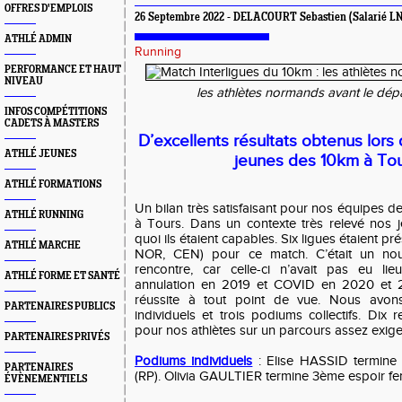
OFFRES D'EMPLOIS
26 Septembre 2022 - DELACOURT Sebastien (Salarié L
ATHLÉ ADMIN
Running
PERFORMANCE ET HAUT
NIVEAU
les athlètes normands avant le dépa
INFOS COMPÉTITIONS
CADETS À MASTERS
D’excellents résultats obtenus lors 
ATHLÉ JEUNES
jeunes des 10km à Tou
ATHLÉ FORMATIONS
Un bilan très satisfaisant pour nos équipes
ATHLÉ RUNNING
à Tours. Dans un contexte très relevé nos 
quoi ils étaient capables. Six ligues étaient pr
ATHLÉ MARCHE
NOR, CEN) pour ce match. C’était un nou
rencontre, car celle-ci n’avait pas eu li
ATHLÉ FORME ET SANTÉ
annulation en 2019 et COVID en 2020 et 2
réussite à tout point de vue. Nous avo
PARTENAIRES PUBLICS
individuels et trois podiums collectifs. Dix
pour nos athlètes sur un parcours assez exige
PARTENAIRES PRIVÉS
Podiums individuels
: Elise HASSID termine 1è
PARTENAIRES
(RP). Olivia GAULTIER termine 3ème espoir fe
ÉVÈNEMENTIELS