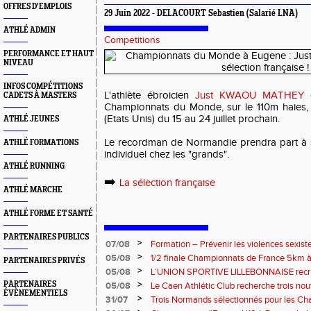
OFFRES D'EMPLOIS
29 Juin 2022 - DELACOURT Sebastien (Salarié LNA)
ATHLÉ ADMIN
Competitions
PERFORMANCE ET HAUT
NIVEAU
INFOS COMPÉTITIONS
L'athlète ébroicien
Just KWAOU MATHEY
e
CADETS À MASTERS
Championnats du Monde, sur le 110m haies, 
(Etats Unis) du 15 au 24 juillet prochain.
ATHLÉ JEUNES
Le recordman de Normandie prendra part à 
ATHLÉ FORMATIONS
individuel chez les "grands".
ATHLÉ RUNNING
➡️
La sélection française
ATHLÉ MARCHE
ATHLÉ FORME ET SANTÉ
PARTENAIRES PUBLICS
>
07/08
Formation – Prévenir les violences sexiste
: le 26 septembre 2026
>
05/08
1/2 finale Championnats de France 5km à
PARTENAIRES PRIVÉS
13 septembre 2026 : les informations
>
05/08
L’UNION SPORTIVE LILLEBONNAISE recrut
rentrée 2026
>
PARTENAIRES
05/08
Le Caen Athlétic Club recherche trois nou
ÉVÈNEMENTIELS
civique à compter de septembre 2026
>
31/07
Trois Normands sélectionnés pour les 