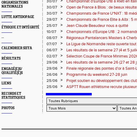
Eugene !
>
30/07
Championnat d'Europe U18 à Rieti en Italie
ORGANISATIONS
normands
>
NATIONALES
30/07
Open de France à Blois : de beaux résult
>
30/07
Championnats de France U*NXT : 18 méda
LUTTE ANTIDOPAGE
>
29/07
Championnats de France Elite à Albi : 5 
titres !
>
25/07
Jean Claude Beaudeur nous a quitté
ÉTHIQUE ET INTÉGRITÉ
>
10/07
Championnats d'Europe U18 : 2 normands d
>
08/07
Régionaux Pantalancers Masters à Cherbo
--
>
07/07
La Ligue de Normandie reste ouverte tout l
CALENDRIER SIFFA
>
06/07
Les résultats de la semaine 27 (4 et 5 juil
>
02/07
Sélection Coupe de France Minimes 202
RÉSULTATS
>
29/06
Les résultats de la semaine 26 (27 et 28 
>
29/06
Finale régionale des pointes d'or à Saint-L
ENGAGÉ(E)S/
QUALIFIÉ(E)S
informations
>
26/06
Programme du weekend 27-28 juin
>
25/06
Projet soutien au développement des cl
LIENS
>
25/06
ASPTT Rouen athlétisme recrute plusieurs
RECORDS ET
STATISTIQUES
PHOTOS