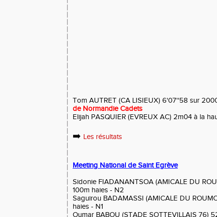
Tom AUTRET (CA LISIEUX) 6'07''58 sur 2000
de Normandie Cadets
Elijah PASQUIER (EVREUX AC) 2m04 à la hau
➡️
Les résultats
Meeting National de Saint Egrève
Sidonie FIADANANTSOA (AMICALE DU ROUMOIS
100m haies - N2
Saguirou BADAMASSI (AMICALE DU ROUMOIS) 
haies - N1
Oumar BABOU (STADE SOTTEVILLAIS 76) 52'