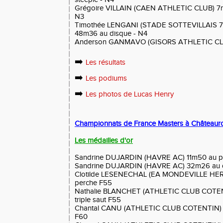
Grégoire VILLAIN (CAEN ATHLETIC CLUB) 7m28
N3
Timothée LENGANI (STADE SOTTEVILLAIS 76)
48m36 au disque - N4
Anderson GANMAVO (GISORS ATHLETIC CLUB
➡️
Les résultats
➡️
Les podiums
➡️
Les photos de Lucas Henry
Championnats de France Masters à Châteaur
Les médailles d'or
Sandrine DUJARDIN (HAVRE AC) 11m50 au p
Sandrine DUJARDIN (HAVRE AC) 32m26 au 
Clotilde LESENECHAL (EA MONDEVILLE HER
perche F55
Nathalie BLANCHET (ATHLETIC CLUB COTENT
triple saut F55
Chantal CANU (ATHLETIC CLUB COTENTIN) 4m
F60