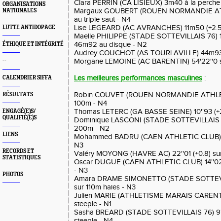
Clara PERRIN (CA LISIEUX) 3m40 à la perche
ORGANISATIONS
Margaux GOUBERT (ROUEN NORMANDIE ATH
NATIONALES
au triple saut - N4
Lise LEGEARD (AC AVRANCHES) 11m50 (+2.5) a
LUTTE ANTIDOPAGE
Maelle PHILIPPE (STADE SOTTEVILLAIS 76) 1
46m92 au disque - N2
ÉTHIQUE ET INTÉGRITÉ
Audrey COUCHOT (AS TOURLAVILLE) 44m93 
Morgane LEMOINE (AC BARENTIN) 54'22''0 
--
Les meilleures performances masculines
:
CALENDRIER SIFFA
Robin COUVET (ROUEN NORMANDIE ATHLETIS
RÉSULTATS
100m - N4
Thomas LETERC (GA BASSE SEINE) 10''93 (+2
ENGAGÉ(E)S/
QUALIFIÉ(E)S
Dominique LASCONI (STADE SOTTEVILLAIS 76)
200m - N2
LIENS
Mohammed BADRU (CAEN ATHLETIC CLUB) 21'
N3
RECORDS ET
Valéry MOYONG (HAVRE AC) 22''01 (+0.8) su
STATISTIQUES
Oscar DUGUE (CAEN ATHLETIC CLUB) 14''02 (
- N3
PHOTOS
Amara DRAME SIMONETTO (STADE SOTTEVILL
sur 110m haies - N3
Julien MARIE (ATHLETISME MARAIS CARENTA
steeple - N1
Sasha BREARD (STADE SOTTEVILLAIS 76) 9'
steeple - N4