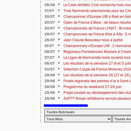
rentrée 2026
>
05/08
Le Caen Athlétic Club recherche trois nou
civique à compter de septembre 2026
>
31/07
Trois Normands sélectionnés pour les 
Eugene !
>
30/07
Championnat d'Europe U18 à Rieti en Italie
normands
>
30/07
Open de France à Blois : de beaux résult
>
30/07
Championnats de France U*NXT : 18 méda
>
29/07
Championnats de France Elite à Albi : 5 
titres !
>
25/07
Jean Claude Beaudeur nous a quitté
>
10/07
Championnats d'Europe U18 : 2 normands d
>
08/07
Régionaux Pantalancers Masters à Cherbo
>
07/07
La Ligue de Normandie reste ouverte tout l
>
06/07
Les résultats de la semaine 27 (4 et 5 juil
>
02/07
Sélection Coupe de France Minimes 202
>
29/06
Les résultats de la semaine 26 (27 et 28 
>
29/06
Finale régionale des pointes d'or à Saint-L
informations
>
26/06
Programme du weekend 27-28 juin
>
25/06
Projet soutien au développement des cl
>
25/06
ASPTT Rouen athlétisme recrute plusieurs