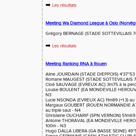
➡️
Les résultats
Meeting Wa Diamond League à Oslo (Norvèg
Grégory BERNAGE (STADE SOTTEVILLAIS 76) 
➡️
Les résultats
Meeting Ranking RNA à Rouen
Aline JOURDAIN (STADE DIEPPOIS) 4'37''53 
Romane MAUGEST (STADE SOTTEVILLAIS 76)
Cloé SAUVAGE (EVREUX AC) 3m75 à la perc
Louise BOULENT (EA MONDEVILLE HEROUVILL
N3
Lucie NSONDA (EVREUX AC) 11m89 (+1.3) au tr
Margaux GOUBERT (ROUEN NORMANDIE ATH
au triple saut - N4
Ghrislaine OUCHARIF (SPN VERNON) 51m69 
Antoine THORAVAL (EA MONDEVILLE HEROUVIL
100m - N3
Hugo DALLA LIBERA (GA BASSE SEINE) 49''