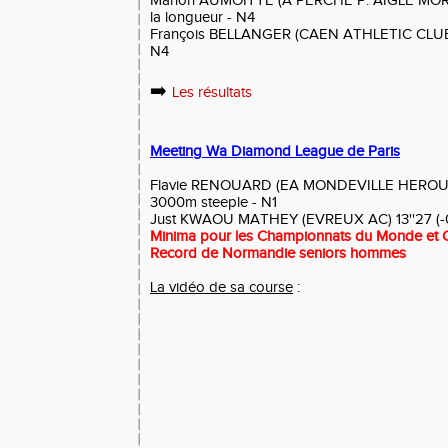
Manon AUMOITTE (A PERCHE P. AIGLE MORT
la longueur - N4
François BELLANGER (CAEN ATHLETIC CLUB) 
N4
➡️
Les résultats
Meeting Wa Diamond League de Paris
Flavie RENOUARD (EA MONDEVILLE HEROUVIL
3000m steeple - N1
Just KWAOU MATHEY (EVREUX AC) 13''27 (-0.2
Minima pour les Championnats du Monde et 
Record de Normandie seniors hommes
La vidéo de sa course
: