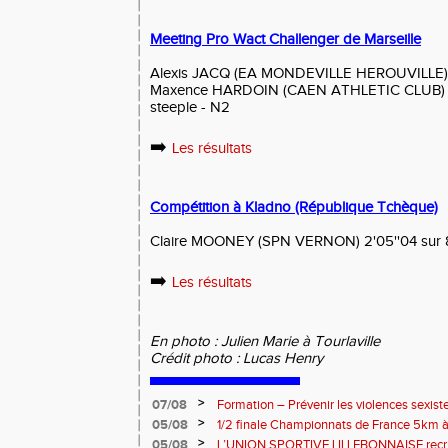
Meeting Pro Wact Challenger de Marseille
Alexis JACQ (EA MONDEVILLE HEROUVILLE) 3
Maxence HARDOIN (CAEN ATHLETIC CLUB) 8
steeple - N2
➡️
Les résultats
Compétition à Kladno (République Tchèque)
Claire MOONEY (SPN VERNON) 2'05''04 sur 
➡️
Les résultats
En photo : Julien Marie à Tourlaville
Crédit photo : Lucas Henry
>
07/08
Formation – Prévenir les violences sexiste
: le 26 septembre 2026
>
05/08
1/2 finale Championnats de France 5km à
13 septembre 2026 : les informations
>
05/08
L’UNION SPORTIVE LILLEBONNAISE recrut