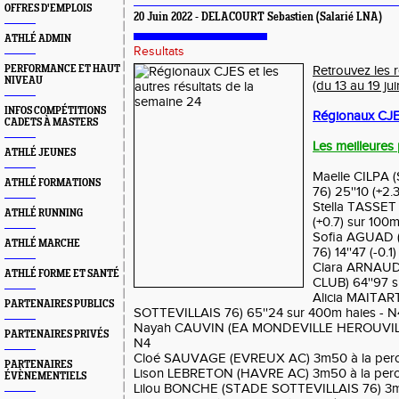
OFFRES D'EMPLOIS
20 Juin 2022 - DELACOURT Sebastien (Salarié LNA)
ATHLÉ ADMIN
Resultats
PERFORMANCE ET HAUT
Retrouvez les 
NIVEAU
(du 13 au 19 jui
INFOS COMPÉTITIONS
Régionaux CJES
CADETS À MASTERS
Les meilleures
ATHLÉ JEUNES
Maelle CILPA
ATHLÉ FORMATIONS
76) 25''10 (+2
Stella TASSET
ATHLÉ RUNNING
(+0.7) sur 100
Sofia AGUAD 
ATHLÉ MARCHE
76) 14''47 (-0.
Clara ARNAU
ATHLÉ FORME ET SANTÉ
CLUB) 64''97 s
Alicia MAITA
PARTENAIRES PUBLICS
SOTTEVILLAIS 76) 65''24 sur 400m haies - N
Nayah CAUVIN (EA MONDEVILLE HEROUVILLE
PARTENAIRES PRIVÉS
N4
Cloé SAUVAGE (EVREUX AC) 3m50 à la perc
PARTENAIRES
Lison LEBRETON (HAVRE AC) 3m50 à la perc
ÉVÈNEMENTIELS
Lilou BONCHE (STADE SOTTEVILLAIS 76) 3m4