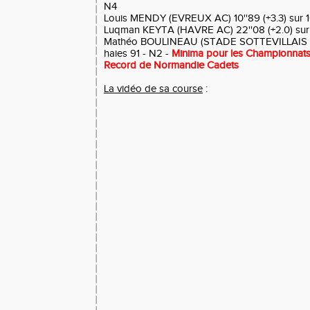
N4
Louis MENDY (EVREUX AC) 10''89 (+3.3) sur 
Luqman KEYTA (HAVRE AC) 22''08 (+2.0) su
Mathéo BOULINEAU (STADE SOTTEVILLAIS 76) 
haies 91 - N2 -
Minima pour les Championnats
Record de Normandie Cadets
La vidéo de sa course
: