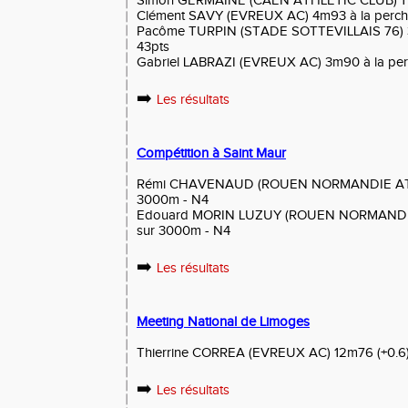
Simon GERMAINE (CAEN ATHLETIC CLUB) 1'5
Clément SAVY (EVREUX AC) 4m93 à la perch
Pacôme TURPIN (STADE SOTTEVILLAIS 76) 3
43pts
Gabriel LABRAZI (EVREUX AC) 3m90 à la per
➡️
Les résultats
Compétition à Saint Maur
Rémi CHAVENAUD (ROUEN NORMANDIE ATHL
3000m - N4
Edouard MORIN LUZUY (ROUEN NORMANDIE
sur 3000m - N4
➡️
Les résultats
Meeting National de Limoges
Thierrine CORREA (EVREUX AC) 12m76 (+0.6) a
➡️
Les résultats