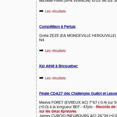
Michelle FINN (SPN VERNON) 10'03''96 sur 3
➡️
Les résultats
Compétition à Pertuis
Greta ZEZE (EA MONDEVILLE HEROUVILLE) 12'
N4
➡️
Les résultats
Kid Athlé à Bricquebec
➡️
Les résultats
Finale CDA27 des Challenges Guillot et Leso
Maeva FORET (EVREUX AC) 7''67 (-0.4) sur 5
(+0.0) à la longueur BEF - 47pts -
Records de
sur les deux épreuves
James CURCIO (NEUBOURG AC) 26''34 (+0.0)