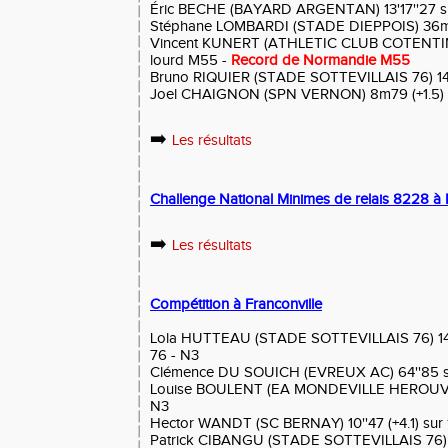
Éric BECHE (BAYARD ARGENTAN) 13'17''27 s
Stéphane LOMBARDI (STADE DIEPPOIS) 36m
Vincent KUNERT (ATHLETIC CLUB COTENTIN
lourd M55 -
Record de Normandie M55
Bruno RIQUIER (STADE SOTTEVILLAIS 76) 14'
Joel CHAIGNON (SPN VERNON) 8m79 (+1.5) a
➡️
Les résultats
Challenge National Minimes de relais 8228 à 
➡️
Les résultats
Compétition à Franconville
Lola HUTTEAU (STADE SOTTEVILLAIS 76) 14''
76 - N3
Clémence DU SOUICH (EVREUX AC) 64''85 s
Louise BOULENT (EA MONDEVILLE HEROUVILL
N3
Hector WANDT (SC BERNAY) 10''47 (+4.1) sur
Patrick CIBANGU (STADE SOTTEVILLAIS 76) 10