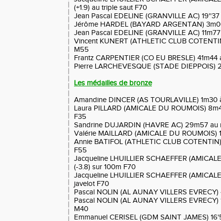
(+1.9) au triple saut F70
Jean Pascal EDELINE (GRANVILLE AC) 19''37 (
Jérôme HARDEL (BAYARD ARGENTAN) 3m00 
Jean Pascal EDELINE (GRANVILLE AC) 11m77 (+
Vincent KUNERT (ATHLETIC CLUB COTENTIN
M55
Frantz CARPENTIER (CO EU BRESLE) 41m44 
Pierre LARCHEVESQUE (STADE DIEPPOIS) 2
Les médailles de bronze
Amandine DINCER (AS TOURLAVILLE) 1m30 à 
Laura PILLARD (AMICALE DU ROUMOIS) 8m49 (
F35
Sandrine DUJARDIN (HAVRE AC) 29m57 au 
Valérie MAILLARD (AMICALE DU ROUMOIS) 1m
Annie BATIFOL (ATHLETIC CLUB COTENTIN) 3
F55
Jacqueline LHUILLIER SCHAEFFER (AMICAL
(-3.8) sur 100m F70
Jacqueline LHUILLIER SCHAEFFER (AMICAL
javelot F70
Pascal NOLIN (AL AUNAY VILLERS EVRECY) 
Pascal NOLIN (AL AUNAY VILLERS EVRECY) 1
M40
Emmanuel CERISEL (GDM SAINT JAMES) 16'