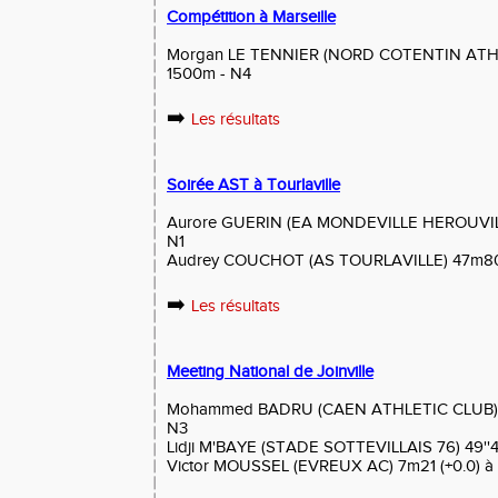
Compétition à Marseille
Morgan LE TENNIER (NORD COTENTIN ATHLE
1500m - N4
➡️
Les résultats
Soirée AST à Tourlaville
Aurore GUERIN (EA MONDEVILLE HEROUVILLE
N1
Audrey COUCHOT (AS TOURLAVILLE) 47m80 
➡️
Les résultats
Meeting National de Joinville
Mohammed BADRU (CAEN ATHLETIC CLUB) 10'
N3
Lidji M'BAYE (STADE SOTTEVILLAIS 76) 49''
Victor MOUSSEL (EVREUX AC) 7m21 (+0.0) à l