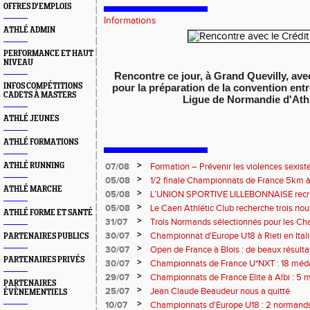
OFFRES D'EMPLOIS
Informations
ATHLÉ ADMIN
PERFORMANCE ET HAUT
NIVEAU
Rencontre ce jour, à Grand Quevilly, 
INFOS COMPÉTITIONS
pour la préparation de la convention entre
CADETS À MASTERS
Ligue de Normandie d'Ath
ATHLÉ JEUNES
ATHLÉ FORMATIONS
>
ATHLÉ RUNNING
07/08
Formation – Prévenir les violences sexiste
: le 26 septembre 2026
>
05/08
1/2 finale Championnats de France 5km à
ATHLÉ MARCHE
13 septembre 2026 : les informations
>
05/08
L’UNION SPORTIVE LILLEBONNAISE recrut
rentrée 2026
>
05/08
Le Caen Athlétic Club recherche trois nou
ATHLÉ FORME ET SANTÉ
civique à compter de septembre 2026
>
31/07
Trois Normands sélectionnés pour les 
Eugene !
>
30/07
Championnat d'Europe U18 à Rieti en Italie
PARTENAIRES PUBLICS
normands
>
30/07
Open de France à Blois : de beaux résult
PARTENAIRES PRIVÉS
>
30/07
Championnats de France U*NXT : 18 méda
>
29/07
Championnats de France Elite à Albi : 5 
PARTENAIRES
titres !
>
25/07
Jean Claude Beaudeur nous a quitté
ÉVÈNEMENTIELS
>
10/07
Championnats d'Europe U18 : 2 normands d