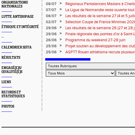
ORGANISATIONS
>
08/07
Régionaux Pantalancers Masters à Cherbo
NATIONALES
>
07/07
La Ligue de Normandie reste ouverte tout l
>
06/07
Les résultats de la semaine 27 (4 et 5 juil
LUTTE ANTIDOPAGE
>
02/07
Sélection Coupe de France Minimes 202
ÉTHIQUE ET INTÉGRITÉ
>
29/06
Les résultats de la semaine 26 (27 et 28 
>
29/06
Finale régionale des pointes d'or à Saint-L
--
informations
>
26/06
Programme du weekend 27-28 juin
>
25/06
Projet soutien au développement des cl
CALENDRIER SIFFA
>
25/06
ASPTT Rouen athlétisme recrute plusieurs
RÉSULTATS
ENGAGÉ(E)S/
QUALIFIÉ(E)S
LIENS
RECORDS ET
STATISTIQUES
PHOTOS