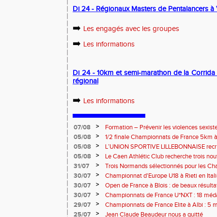
Di 24 - Régionaux Masters de Pentalancers à 
➡️
Les engagés avec les groupes
➡️
Les informations
Di 24 - 10km et semi-marathon de la Corrida 
régional
➡️
Les informations
>
07/08
Formation – Prévenir les violences sexiste
: le 26 septembre 2026
>
05/08
1/2 finale Championnats de France 5km à
13 septembre 2026 : les informations
>
05/08
L’UNION SPORTIVE LILLEBONNAISE recrut
rentrée 2026
>
05/08
Le Caen Athlétic Club recherche trois nou
civique à compter de septembre 2026
>
31/07
Trois Normands sélectionnés pour les 
Eugene !
>
30/07
Championnat d'Europe U18 à Rieti en Italie
normands
>
30/07
Open de France à Blois : de beaux résult
>
30/07
Championnats de France U*NXT : 18 méda
>
29/07
Championnats de France Elite à Albi : 5 
titres !
>
25/07
Jean Claude Beaudeur nous a quitté