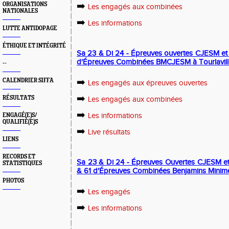
➡️
ORGANISATIONS
Les engagés aux combinées
NATIONALES
➡️
Les informations
LUTTE ANTIDOPAGE
ÉTHIQUE ET INTÉGRITÉ
Sa 23 & Di 24 - Épreuves ouvertes CJESM e
d'Épreuves Combinées BMCJESM à Tourlavill
--
➡️
CALENDRIER SIFFA
Les engagés aux épreuves ouvertes
➡️
RÉSULTATS
Les engagés aux combinées
➡️
Les informations
ENGAGÉ(E)S/
QUALIFIÉ(E)S
➡️
Live résultats
LIENS
RECORDS ET
Sa 23 & Di 24 - Épreuves Ouvertes CJESM e
STATISTIQUES
& 61 d'Épreuves Combinées Benjamins Minime
PHOTOS
➡️
Les engagés
➡️
Les informations