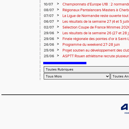
>
10/07
Championnats d'Europe U18 : 2 normands d
>
08/07
Régionaux Pantalancers Masters à Cherbo
>
07/07
La Ligue de Normandie reste ouverte tout l
>
06/07
Les résultats de la semaine 27 (4 et 5 juil
>
02/07
Sélection Coupe de France Minimes 202
>
29/06
Les résultats de la semaine 26 (27 et 28 
>
29/06
Finale régionale des pointes d'or à Saint-L
informations
>
26/06
Programme du weekend 27-28 juin
>
25/06
Projet soutien au développement des cl
>
25/06
ASPTT Rouen athlétisme recrute plusieurs