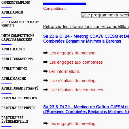
OFFRES D'EMPLOIS
Competitions
ATHLÉ ADMIN
PERFORMANCE ET HAUT
NIVEAU
Retrouvez les informations sur les compétiti
INFOS COMPÉTITIONS
Sa 23 & Di 24 - Meeting CDA76 CJESM et Dé
CADETS À MASTERS
Combinées Benjamins Minimes à Barentin
ATHLÉ JEUNES
➡️
Les engagés du meeting
ATHLÉ FORMATIONS
➡️
Les engagés aux combinées
ATHLÉ RUNNING
➡️
Les informations
ATHLÉ MARCHE
➡️
Live résultats du meeting
➡️
ATHLÉ FORME ET SANTÉ
Live résultats des combinées
PARTENAIRES PUBLICS
Sa 23 & Di 24 - Meeting de Gaillon CJESM 
PARTENAIRES PRIVÉS
d'Épreuves Combinées Benjamins Minimes à G
PARTENAIRES
ÉVÈNEMENTIELS
➡️
Les engagés du meeting