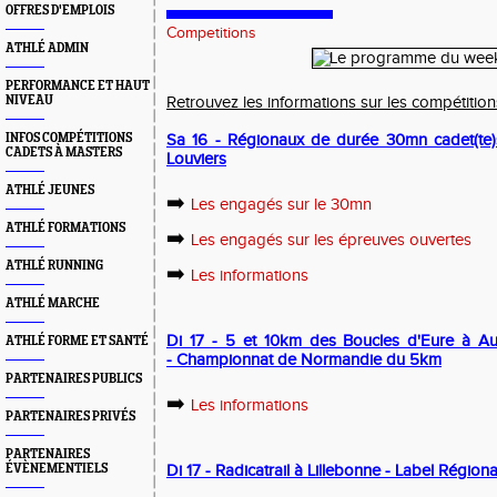
OFFRES D'EMPLOIS
Competitions
ATHLÉ ADMIN
PERFORMANCE ET HAUT
NIVEAU
Retrouvez les informations sur les compétiti
INFOS COMPÉTITIONS
Sa 16 - Régionaux de durée 30mn cadet(te)
CADETS À MASTERS
Louviers
ATHLÉ JEUNES
➡️
Les engagés sur le 30mn
ATHLÉ FORMATIONS
➡️
Les engagés sur les épreuves ouvertes
ATHLÉ RUNNING
➡️
Les informations
ATHLÉ MARCHE
Di 17 - 5 et 10km des Boucles d'Eure à Au
ATHLÉ FORME ET SANTÉ
-
Championnat de Normandie du 5km
PARTENAIRES PUBLICS
➡️
Les informations
PARTENAIRES PRIVÉS
PARTENAIRES
ÉVÈNEMENTIELS
Di 17 - Radicatrail à Lillebonne - Label Régiona