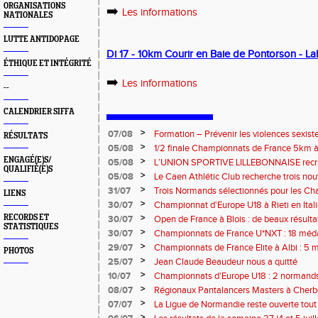
ORGANISATIONS
➡️
Les informations
NATIONALES
LUTTE ANTIDOPAGE
Di 17 - 10km Courir en Baie de Pontorson - La
ÉTHIQUE ET INTÉGRITÉ
➡️
Les informations
--
CALENDRIER SIFFA
>
07/08
Formation – Prévenir les violences sexiste
RÉSULTATS
: le 26 septembre 2026
>
05/08
1/2 finale Championnats de France 5km à
13 septembre 2026 : les informations
ENGAGÉ(E)S/
>
05/08
L’UNION SPORTIVE LILLEBONNAISE recrut
QUALIFIÉ(E)S
rentrée 2026
>
05/08
Le Caen Athlétic Club recherche trois nou
civique à compter de septembre 2026
>
31/07
Trois Normands sélectionnés pour les 
LIENS
Eugene !
>
30/07
Championnat d'Europe U18 à Rieti en Italie
normands
>
RECORDS ET
30/07
Open de France à Blois : de beaux résult
STATISTIQUES
>
30/07
Championnats de France U*NXT : 18 méda
>
29/07
Championnats de France Elite à Albi : 5 
PHOTOS
titres !
>
25/07
Jean Claude Beaudeur nous a quitté
>
10/07
Championnats d'Europe U18 : 2 normands d
>
08/07
Régionaux Pantalancers Masters à Cherbo
>
07/07
La Ligue de Normandie reste ouverte tout l
>