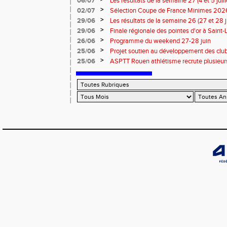
06/07
Les résultats de la semaine 27 (4 et 5 juil
>
02/07
Sélection Coupe de France Minimes 202
>
29/06
Les résultats de la semaine 26 (27 et 28 
>
29/06
Finale régionale des pointes d'or à Saint-L
informations
>
26/06
Programme du weekend 27-28 juin
>
25/06
Projet soutien au développement des cl
>
25/06
ASPTT Rouen athlétisme recrute plusieurs