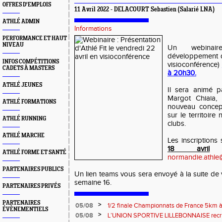
OFFRES D'EMPLOIS
11 Avril 2022 - DELACOURT Sebastien (Salarié LNA)
ATHLÉ ADMIN
Informations
PERFORMANCE ET HAUT
NIVEAU
Un webinai
développement de
INFOS COMPÉTITIONS
visioconférence)
CADETS À MASTERS
à 20h30.
ATHLÉ JEUNES
Il sera animé p
Margot Chiaia, 
ATHLÉ FORMATIONS
nouveau concep
sur le territoir
ATHLÉ RUNNING
clubs.
ATHLÉ MARCHE
Les inscriptions
18 avril
p
ATHLÉ FORME ET SANTÉ
normandie.athle
PARTENAIRES PUBLICS
Un lien teams vous sera envoyé à la suite de v
semaine 16.
PARTENAIRES PRIVÉS
PARTENAIRES
>
05/08
1/2 finale Championnats de France 5km à
ÉVÈNEMENTIELS
13 septembre 2026 : les informations
>
05/08
L’UNION SPORTIVE LILLEBONNAISE recrut