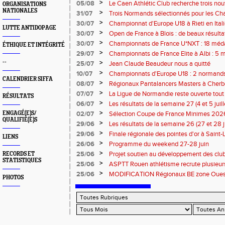
rentrée 2026
>
05/08
Le Caen Athlétic Club recherche trois nou
ORGANISATIONS
NATIONALES
civique à compter de septembre 2026
>
31/07
Trois Normands sélectionnés pour les 
Eugene !
>
30/07
Championnat d'Europe U18 à Rieti en Italie
LUTTE ANTIDOPAGE
normands
>
30/07
Open de France à Blois : de beaux résult
>
30/07
Championnats de France U*NXT : 18 méda
ÉTHIQUE ET INTÉGRITÉ
>
29/07
Championnats de France Elite à Albi : 5 
titres !
--
>
25/07
Jean Claude Beaudeur nous a quitté
>
10/07
Championnats d'Europe U18 : 2 normands d
CALENDRIER SIFFA
>
08/07
Régionaux Pantalancers Masters à Cherbo
>
07/07
La Ligue de Normandie reste ouverte tout l
RÉSULTATS
>
06/07
Les résultats de la semaine 27 (4 et 5 juil
>
ENGAGÉ(E)S/
02/07
Sélection Coupe de France Minimes 202
QUALIFIÉ(E)S
>
29/06
Les résultats de la semaine 26 (27 et 28 
>
29/06
Finale régionale des pointes d'or à Saint-L
LIENS
informations
>
26/06
Programme du weekend 27-28 juin
>
25/06
Projet soutien au développement des cl
RECORDS ET
STATISTIQUES
>
25/06
ASPTT Rouen athlétisme recrute plusieurs
>
25/06
MODIFICATION Régionaux BE zone Ouest 
PHOTOS
Coutances : les informations