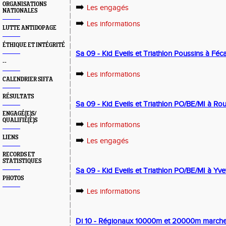
ORGANISATIONS
➡️
Les engagés
NATIONALES
➡️
Les informations
LUTTE ANTIDOPAGE
ÉTHIQUE ET INTÉGRITÉ
Sa 09 - Kid Eveils et Triathlon Poussins à Fé
--
➡️
Les informations
CALENDRIER SIFFA
RÉSULTATS
Sa 09 - Kid Eveils et Triathlon PO/BE/MI à Ro
ENGAGÉ(E)S/
QUALIFIÉ(E)S
➡️
Les informations
LIENS
➡️
Les engagés
RECORDS ET
STATISTIQUES
Sa 09 - Kid Eveils et Triathlon PO/BE/MI à Yve
PHOTOS
➡️
Les informations
Di 10 - Régionaux 10000m et 20000m march