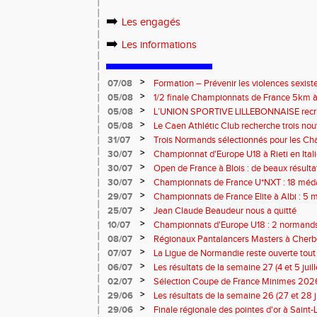
➡️
Les engagés
➡️
Les informations
>
07/08
Formation – Prévenir les violences sexiste
: le 26 septembre 2026
>
05/08
1/2 finale Championnats de France 5km à
13 septembre 2026 : les informations
>
05/08
L’UNION SPORTIVE LILLEBONNAISE recrut
rentrée 2026
>
05/08
Le Caen Athlétic Club recherche trois nou
civique à compter de septembre 2026
>
31/07
Trois Normands sélectionnés pour les 
Eugene !
>
30/07
Championnat d'Europe U18 à Rieti en Italie
normands
>
30/07
Open de France à Blois : de beaux résult
>
30/07
Championnats de France U*NXT : 18 méda
>
29/07
Championnats de France Elite à Albi : 5 
titres !
>
25/07
Jean Claude Beaudeur nous a quitté
>
10/07
Championnats d'Europe U18 : 2 normands d
>
08/07
Régionaux Pantalancers Masters à Cherbo
>
07/07
La Ligue de Normandie reste ouverte tout l
>
06/07
Les résultats de la semaine 27 (4 et 5 juil
>
02/07
Sélection Coupe de France Minimes 202
>
29/06
Les résultats de la semaine 26 (27 et 28 
>
29/06
Finale régionale des pointes d'or à Saint-L