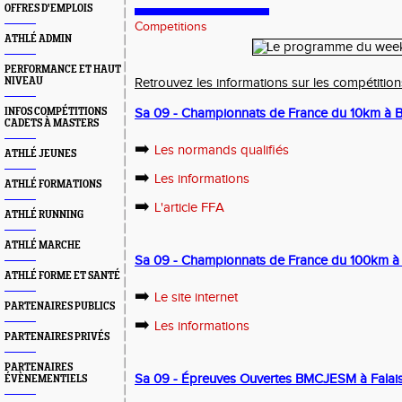
OFFRES D'EMPLOIS
Competitions
ATHLÉ ADMIN
PERFORMANCE ET HAUT
NIVEAU
Retrouvez les informations sur les compétiti
INFOS COMPÉTITIONS
Sa 09 - Championnats de France du 10km à 
CADETS À MASTERS
➡️
Les normands qualifiés
ATHLÉ JEUNES
➡️
Les informations
ATHLÉ FORMATIONS
➡️
L'article FFA
ATHLÉ RUNNING
ATHLÉ MARCHE
Sa 09 - Championnats de France du 100km à
ATHLÉ FORME ET SANTÉ
➡️
Le site internet
PARTENAIRES PUBLICS
➡️
Les informations
PARTENAIRES PRIVÉS
PARTENAIRES
Sa 09 - Épreuves Ouvertes BMCJESM à Falai
ÉVÈNEMENTIELS