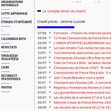
ORGANISATIONS
NATIONALES
➡️
Le compte rendu du match
LUTTE ANTIDOPAGE
Crédit photo : Jérôme Lucotte
ÉTHIQUE ET INTÉGRITÉ
--
>
07/08
Formation – Prévenir les violences sexiste
: le 26 septembre 2026
>
05/08
1/2 finale Championnats de France 5km à
CALENDRIER SIFFA
13 septembre 2026 : les informations
>
05/08
L’UNION SPORTIVE LILLEBONNAISE recrut
rentrée 2026
>
RÉSULTATS
05/08
Le Caen Athlétic Club recherche trois nou
civique à compter de septembre 2026
>
31/07
Trois Normands sélectionnés pour les 
ENGAGÉ(E)S/
Eugene !
>
30/07
Championnat d'Europe U18 à Rieti en Italie
QUALIFIÉ(E)S
normands
>
30/07
Open de France à Blois : de beaux résult
>
LIENS
30/07
Championnats de France U*NXT : 18 méda
>
29/07
Championnats de France Elite à Albi : 5 
RECORDS ET
titres !
>
25/07
Jean Claude Beaudeur nous a quitté
STATISTIQUES
>
10/07
Championnats d'Europe U18 : 2 normands d
>
08/07
Régionaux Pantalancers Masters à Cherbo
PHOTOS
>
07/07
La Ligue de Normandie reste ouverte tout l
>
06/07
Les résultats de la semaine 27 (4 et 5 juil
>
02/07
Sélection Coupe de France Minimes 202
>
29/06
Les résultats de la semaine 26 (27 et 28 