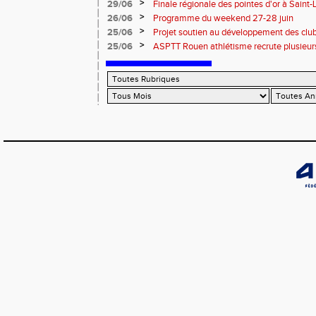
>
29/06
Finale régionale des pointes d'or à Saint-L
informations
>
26/06
Programme du weekend 27-28 juin
>
25/06
Projet soutien au développement des cl
>
25/06
ASPTT Rouen athlétisme recrute plusieurs