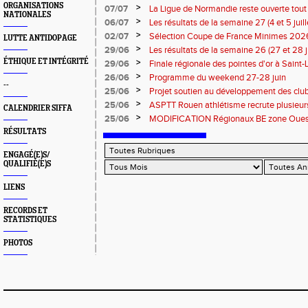
ORGANISATIONS
>
07/07
La Ligue de Normandie reste ouverte tout l
NATIONALES
>
06/07
Les résultats de la semaine 27 (4 et 5 juil
>
02/07
Sélection Coupe de France Minimes 202
LUTTE ANTIDOPAGE
>
29/06
Les résultats de la semaine 26 (27 et 28 
ÉTHIQUE ET INTÉGRITÉ
>
29/06
Finale régionale des pointes d'or à Saint-L
informations
>
26/06
Programme du weekend 27-28 juin
--
>
25/06
Projet soutien au développement des cl
>
25/06
ASPTT Rouen athlétisme recrute plusieurs
CALENDRIER SIFFA
>
25/06
MODIFICATION Régionaux BE zone Ouest 
Coutances : les informations
RÉSULTATS
ENGAGÉ(E)S/
QUALIFIÉ(E)S
LIENS
RECORDS ET
STATISTIQUES
PHOTOS