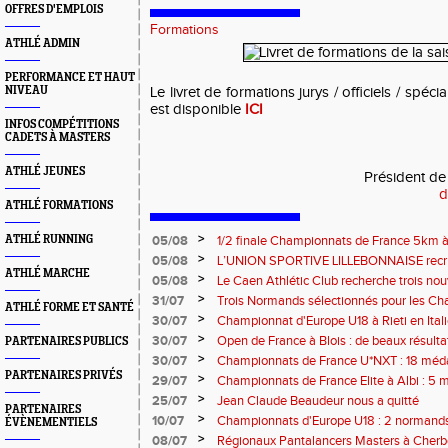
OFFRES D'EMPLOIS
Formations
ATHLÉ ADMIN
PERFORMANCE ET HAUT
NIVEAU
Le livret de formations jurys / officiels / spéci
est disponible
ICI
INFOS COMPÉTITIONS
CADETS À MASTERS
ATHLÉ JEUNES
Président de
d
ATHLÉ FORMATIONS
>
ATHLÉ RUNNING
05/08
1/2 finale Championnats de France 5km à
13 septembre 2026 : les informations
>
05/08
L’UNION SPORTIVE LILLEBONNAISE recrut
ATHLÉ MARCHE
rentrée 2026
>
05/08
Le Caen Athlétic Club recherche trois nou
civique à compter de septembre 2026
>
31/07
Trois Normands sélectionnés pour les 
ATHLÉ FORME ET SANTÉ
Eugene !
>
30/07
Championnat d'Europe U18 à Rieti en Italie
normands
>
30/07
Open de France à Blois : de beaux résult
PARTENAIRES PUBLICS
>
30/07
Championnats de France U*NXT : 18 méda
PARTENAIRES PRIVÉS
>
29/07
Championnats de France Elite à Albi : 5 
titres !
>
25/07
Jean Claude Beaudeur nous a quitté
PARTENAIRES
>
10/07
Championnats d'Europe U18 : 2 normands d
ÉVÈNEMENTIELS
>
08/07
Régionaux Pantalancers Masters à Cherbo