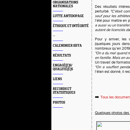
ORGANISATIONS
NATIONALES
Des résultats intére
perturbé.
"C'était com
sauf pour les athlète
LUTTE ANTIDOPAGE
l'été pour mettre en p
a aussi vu un transfer
ÉTHIQUE ET INTÉGRITÉ
autant de licenciés da
--
Pour y arriver, les
(quelques jours dans
CALENDRIER SIFFA
nombreux qu'en 2019 
"On a du mal quand mê
RÉSULTATS
en famille. Mais en av
Un travail de formati
ENGAGÉ(E)S/
"On a souffert penda
QUALIFIÉ(E)S
l'élan est donné, il res
LIENS
RECORDS ET
STATISTIQUES
➡️
Tous les document
PHOTOS
Quelques photos des