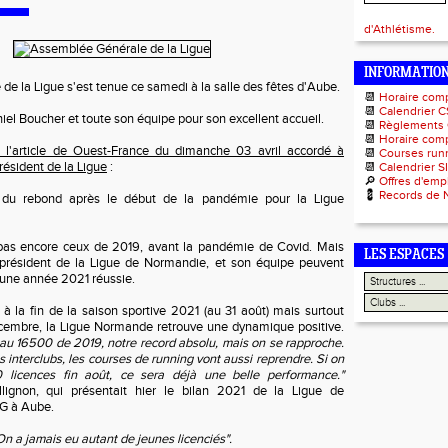
d'Athlétisme.
INFORMATIO
de la Ligue s'est tenue ce samedi à la salle des fêtes d'Aube.
📆
Horaire com
📆
Calendrier C
iel Boucher et toute son équipe pour son excellent accueil.
📆
Règlements
📆
Horaire comp
 l'article de Ouest-France du dimanche 03 avril accordé à
📆
Courses runn
président de la Ligue
:
📆
Calendrier S
🔎
Offres d'emp
💈
Records de 
 du rebond après le début de la pandémie pour la Ligue
 pas encore ceux de 2019, avant la pandémie de Covid. Mais
LES ESPACES
e président de la Ligue de Normandie, et son équipe peuvent
d'une année 2021 réussie.
à la fin de la saison sportive 2021 (au 31 août) mais surtout
cembre, la Ligue Normande retrouve une dynamique positive.
au 16500 de 2019, notre record absolu, mais on se rapproche.
es interclubs, les courses de running vont aussi reprendre. Si on
licences fin août, ce sera déjà une belle performance."
llignon, qui présentait hier le bilan 2021 de la Ligue de
AG à Aube.
On a jamais eu autant de jeunes licenciés".