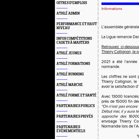
OFFRES D'EMPLOIS
Informations
ATHLÉ ADMIN
PERFORMANCE ET HAUT
L'assemblée générale 
NIVEAU
La Ligue remercie Dan
INFOS COMPÉTITIONS
CADETS À MASTERS
Retrouvez ci-dessous
Thierry Collignon, le 
ATHLÉ JEUNES
2021 a été l'année
ATHLÉ FORMATIONS
normande.
ATHLÉ RUNNING
Les chiffres ne sont
Thierry Collignon, l
ATHLÉ MARCHE
avoir la satisfaction 
ATHLÉ FORME ET SANTÉ
Avec 13000 licenciés 
près de 15000 fin dé
PARTENAIRES PUBLICS
"On n'est pas encore 
Début mai, il y aura l
approche des 16000 
PARTENAIRES PRIVÉS
envisage Thierry Co
Normandie lors de l'
PARTENAIRES
ÉVÈNEMENTIELS
"