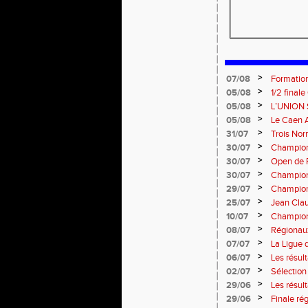
>
07/08
Formation
: le 26 
>
05/08
1/2 final
13 septem
>
05/08
L’UNION 
rentrée 
>
05/08
Le Caen A
civique 
>
31/07
Trois No
Eugene !
>
30/07
Championn
normand
>
30/07
Open de F
>
30/07
Championn
>
29/07
Championn
titres !
>
25/07
Jean Clau
>
10/07
Championn
>
08/07
Régionaux
>
07/07
La Ligue 
>
06/07
Les résult
>
02/07
Sélectio
>
29/06
Les résul
>
29/06
Finale rég