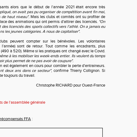
ssants alors que le début de l'année 2021 était encore très
pliqué, on avait pas pu organiser de compétition avant fin mai,
s de haut niveau".
Mais les clubs et comités ont su profiter de
lace des animations qui ont permis d'attirer des licenciés.
"On
t des licenciés des sports collectifs vers l'athlé. On a jamais eu
ns les jeunes catégories. A nous de capitaliser".
 clubs peuvent compter sur les bénévoles. Les volontaires
 l'année) sont de retour. Tout comme les encadrants, plus
(490 à 520). Même si les pratiques ont changé avec le Covid.
me à les mobiliser les week-ends entier. Ils veulent du temps
oir plus permet de ne pas avoir de coupure".
on est également en cours pour combler la perte d'entraineurs.
nt deux ans dans ce secteur"
, confirme Thierry Collignon. Si
te toujours du travail.
Christophe RICHARD pour Ouest-France
s de l'assemblée générale
 récompensés FFA
: