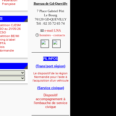
Fédération
Bureau de Gd-Quevilly
Française
7 Place Gabriel Péri
Le Bourg
NS
76120 GD-QUEVILLY
Tél : 02 35 72 65 74
pétition CJESM
1
SO au 21/05/26
📧
e-mail LNA
 CSO
🕓
horaires - contacts
1
étition BE/MI
ing à label
IFFA
lois
Normandie
_____________________
FIL INFOS
(Trans'port région)
Le dispositif de la région
Normandie pour l'aide à
l'acquisition d'un véhicule
(Service civique)
Dispositif
accompagnement à
l'embauche de service
civique
_____________________