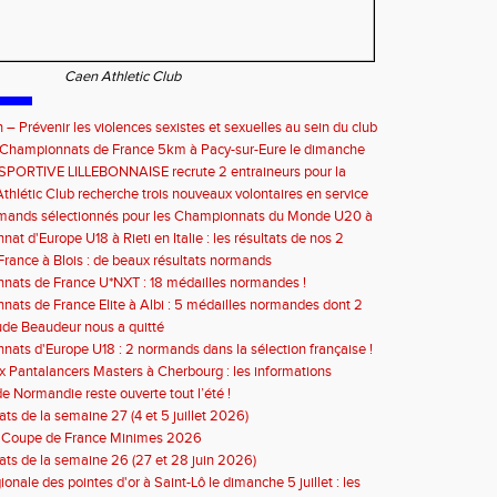
Caen Athletic Club
 – Prévenir les violences sexistes et sexuelles au sein du club
septembre 2026
e Championnats de France 5km à Pacy-sur-Eure le dimanche
bre 2026 : les informations
SPORTIVE LILLEBONNAISE recrute 2 entraineurs pour la
2026
thlétic Club recherche trois nouveaux volontaires en service
à compter de septembre 2026
rmands sélectionnés pour les Championnats du Monde U20 à
at d'Europe U18 à Rieti en Italie : les résultats de nos 2
s
rance à Blois : de beaux résultats normands
ats de France U*NXT : 18 médailles normandes !
ats de France Elite à Albi : 5 médailles normandes dont 2
de Beaudeur nous a quitté
ats d'Europe U18 : 2 normands dans la sélection française !
 Pantalancers Masters à Cherbourg : les informations
de Normandie reste ouverte tout l’été !
ats de la semaine 27 (4 et 5 juillet 2026)
n Coupe de France Minimes 2026
tats de la semaine 26 (27 et 28 juin 2026)
ionale des pointes d'or à Saint-Lô le dimanche 5 juillet : les