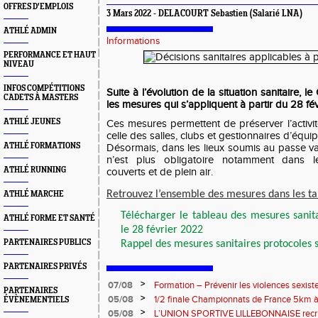
OFFRES D'EMPLOIS
3 Mars 2022 - DELACOURT Sebastien (Salarié LNA)
ATHLÉ ADMIN
Informations
PERFORMANCE ET HAUT
NIVEAU
INFOS COMPÉTITIONS
Suite à l’évolution de la situation sanitaire,
CADETS À MASTERS
les mesures qui s’appliquent à partir du 28 fé
ATHLÉ JEUNES
Ces mesures permettent de préserver l’activ
celle des salles, clubs et gestionnaires d’équi
ATHLÉ FORMATIONS
Désormais, dans les lieux soumis au passe va
n’est plus obligatoire notamment dans l
ATHLÉ RUNNING
couverts et de plein air.
Retrouvez l’ensemble des mesures dans les ta
ATHLÉ MARCHE
Télécharger le tableau des mesures sanita
ATHLÉ FORME ET SANTÉ
le 28 février 2022
PARTENAIRES PUBLICS
Rappel des mesures sanitaires protocoles s
PARTENAIRES PRIVÉS
>
07/08
Formation – Prévenir les violences sexiste
PARTENAIRES
: le 26 septembre 2026
>
05/08
1/2 finale Championnats de France 5km à
ÉVÈNEMENTIELS
13 septembre 2026 : les informations
>
05/08
L’UNION SPORTIVE LILLEBONNAISE recrut