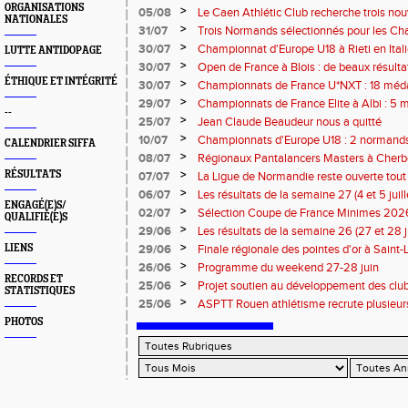
ORGANISATIONS
rentrée 2026
>
05/08
Le Caen Athlétic Club recherche trois nou
NATIONALES
civique à compter de septembre 2026
>
31/07
Trois Normands sélectionnés pour les 
Eugene !
>
30/07
Championnat d'Europe U18 à Rieti en Italie
LUTTE ANTIDOPAGE
normands
>
30/07
Open de France à Blois : de beaux résult
ÉTHIQUE ET INTÉGRITÉ
>
30/07
Championnats de France U*NXT : 18 méda
>
29/07
Championnats de France Elite à Albi : 5 
--
titres !
>
25/07
Jean Claude Beaudeur nous a quitté
>
10/07
Championnats d'Europe U18 : 2 normands d
CALENDRIER SIFFA
>
08/07
Régionaux Pantalancers Masters à Cherbo
>
RÉSULTATS
07/07
La Ligue de Normandie reste ouverte tout l
>
06/07
Les résultats de la semaine 27 (4 et 5 juil
ENGAGÉ(E)S/
>
02/07
Sélection Coupe de France Minimes 202
QUALIFIÉ(E)S
>
29/06
Les résultats de la semaine 26 (27 et 28 
>
LIENS
29/06
Finale régionale des pointes d'or à Saint-L
informations
>
26/06
Programme du weekend 27-28 juin
RECORDS ET
>
25/06
Projet soutien au développement des cl
STATISTIQUES
>
25/06
ASPTT Rouen athlétisme recrute plusieurs
PHOTOS