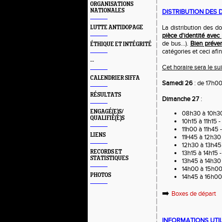
ORGANISATIONS
NATIONALES
DISTRIBUTION DES
La distribution des d
LUTTE ANTIDOPAGE
pièce d'identité avec
de bus...).
Bien préven
ÉTHIQUE ET INTÉGRITÉ
catégories et ceci afi
--
Cet horaire sera le su
CALENDRIER SIFFA
Samedi 26
: de 17h00
RÉSULTATS
Dimanche 27
:
ENGAGÉ(E)S/
08h30 à 10h3
QUALIFIÉ(E)S
10h15 à 11h15 
11h00 à 11h45 
LIENS
11H45 à 12h30
12h30 à 13h45
RECORDS ET
13h15 à 14h15
STATISTIQUES
13h45 à 14h30
14h00 à 15h00
PHOTOS
14h45 à 16h00
➡️
Boxes de départ
INFORMATIONS UTI