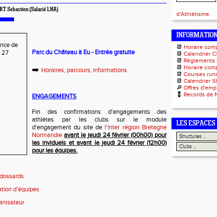
RT Sebastien (Salarié LNA)
d'Athlétisme.
INFORMATIO
📆
Horaire com
Parc du Château à Eu - Entrée gratuite
📆
Calendrier C
📆
Règlements
📆
Horaire comp
➡️
Horaires, parcours, informations
📆
Courses runn
📆
Calendrier S
🔎
Offres d'emp
💈
Records de 
ENGAGEMENTS
Fin des confirmations d'engagements des
athlètes par les clubs sur le module
LES ESPACES
d'engagement du site de
l'inter région Bretagne
Normandie
avant le jeudi 24
février (00h00) pour
les inviduels et avant le jeudi 24 février (12h00)
pour les équipes.
 dossards
ation d'équipes
ganisateur