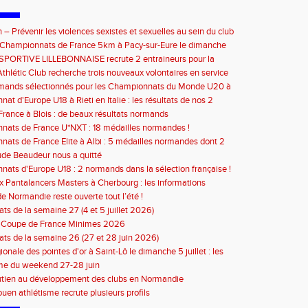
 – Prévenir les violences sexistes et sexuelles au sein du club
septembre 2026
e Championnats de France 5km à Pacy-sur-Eure le dimanche
bre 2026 : les informations
SPORTIVE LILLEBONNAISE recrute 2 entraineurs pour la
2026
thlétic Club recherche trois nouveaux volontaires en service
à compter de septembre 2026
rmands sélectionnés pour les Championnats du Monde U20 à
at d'Europe U18 à Rieti en Italie : les résultats de nos 2
s
rance à Blois : de beaux résultats normands
ats de France U*NXT : 18 médailles normandes !
ats de France Elite à Albi : 5 médailles normandes dont 2
de Beaudeur nous a quitté
ats d'Europe U18 : 2 normands dans la sélection française !
 Pantalancers Masters à Cherbourg : les informations
de Normandie reste ouverte tout l’été !
ats de la semaine 27 (4 et 5 juillet 2026)
n Coupe de France Minimes 2026
tats de la semaine 26 (27 et 28 juin 2026)
ionale des pointes d'or à Saint-Lô le dimanche 5 juillet : les
ons
e du weekend 27-28 juin
utien au développement des clubs en Normandie
en athlétisme recrute plusieurs profils