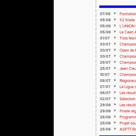
>
07/08
Formation
: le 26 
>
05/08
1/2 final
13 septem
>
05/08
L’UNION 
rentrée 
>
05/08
Le Caen A
civique 
>
31/07
Trois No
Eugene !
>
30/07
Championn
normand
>
30/07
Open de F
>
30/07
Championn
>
29/07
Championn
titres !
>
25/07
Jean Clau
>
10/07
Championn
>
08/07
Régionaux
>
07/07
La Ligue 
>
06/07
Les résult
>
02/07
Sélectio
>
29/06
Les résul
>
29/06
Finale rég
informati
>
26/06
Programm
>
25/06
Projet so
>
25/06
ASPTT Rou