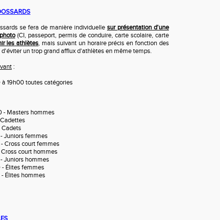
 DOSSARDS
ossards se fera de manière individuelle
sur présentation d'une
 photo
(CI, passeport, permis de conduire, carte scolaire, carte
ir les athlètes
, mais suivant un horaire précis en fonction des
n d'éviter un trop grand afflux d'athlètes en même temps.
ivant
:
 à 19h00 toutes catégories
0 - Masters hommes
- Cadettes
- Cadets
 - Juniors femmes
 - Cross court femmes
 - Cross court hommes
 - Juniors hommes
 - Élites femmes
 - Élites hommes
LES