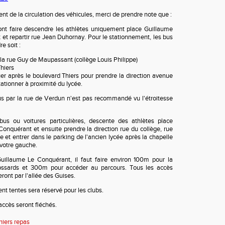
nt de la circulation des véhicules, merci de prendre note que :
ont faire descendre les athlètes uniquement place Guillaume
et repartir rue Jean Duhornay. Pour le stationnement, les bus
e soit :
e la rue Guy de Maupassant (collège Louis Philippe)
hiers
uer après le boulevard Thiers pour prendre la direction avenue
tationner à proximité du lycée.
us par la rue de Verdun n'est pas recommandé vu l'étroitesse
bus ou voitures particulières, descente des athlètes place
onquérant et ensuite prendre la direction rue du collège, rue
 et entrer dans le parking de l'ancien lycée après la chapelle
 votre gauche.
uillaume Le Conquérant, il faut faire environ 100m pour la
ossards et 300m pour accéder au parcours. Tous les accès
ront par l'allée des Guises.
 tentes sera réservé pour les clubs.
accès seront fléchés.
iers repas