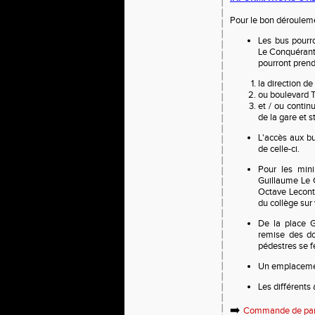
Pour le bon dérouleme
Les bus pourr
Le Conquérant 
pourront prendr
la direction d
ou boulevard T
et / ou contin
de la gare et s
L'accès aux b
de celle-ci.
Pour les mini
Guillaume Le C
Octave Leconte
du collège sur
De la place G
remise des d
pédestres se fe
Un emplacement
Les différents 
➡️
Commande de pan